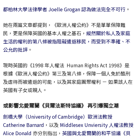
都柏林大學法律學者 Joelle Grogan 認為做法完全不可行
。
她在兩篇文章都提到，《歐洲人權公約》不是單單保障難
民，更是保障英國的基本人權之基石，
縱然關於私人及家庭
生活的權利的第八條被指阻礙遣返移民，而受到不準確、不
公允的批評
。
現時英國的《1998 年人權法 Human Rights Act 1998》是
根據《歐洲人權公約》第三及第八條，保障一個人免於酷刑
及虐待而被遣返的可能，以及其家庭團聚權利 － 如果該人在
英國有子女或親人。
或影響北愛爾蘭《貝爾法斯特協議》 再引爆獨立潮
劍橋大學（University of Cambridge）歐洲法教授
Catherine Barnard
，以及
Middlesex Unviersity 人權法教授
Alice Donald
亦分別指出，
英國與北愛爾蘭的和平協議《貝