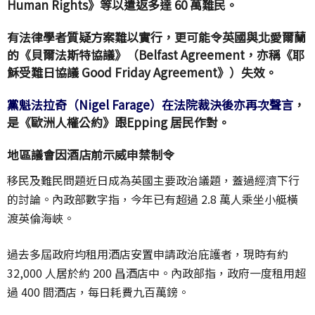
Human Rights》等以遣返多達 60 萬難民。
有法律學者質疑方案難以實行，更可能令英國與北愛爾蘭
的《貝爾法斯特協議》（Belfast Agreement，亦稱《耶
穌受難日協議 Good Friday Agreement》）失效。
黨魁法拉奇（Nigel Farage）在法院裁決後亦再次聲言
，
是《歐洲人權公約》跟Epping 居民作對。
地區議會因酒店前示威申禁制令
移民及難民問題近日成為英國主要政治議題，蓋過經濟下行
的討論。內政部數字指，今年已有超過 2.8 萬人乘坐小艇橫
渡英倫海峽。
過去多屆政府均租用酒店安置申請政治庇護者，現時有約
32,000 人居於約 200 昌酒店中。內政部指，政府一度租用超
過 400 間酒店，每日耗費九百萬鎊。