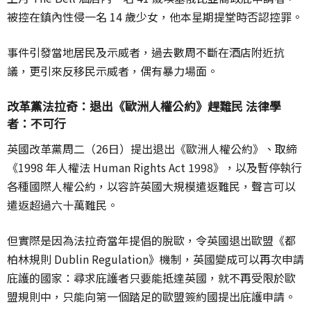
被控在鎮內性侵一名 14 歲少女，他本星期提堂時否認控罪。
事件引發當地居民及示威者，過去數周不斷在酒店附近抗
議，更引來反移民示威者，偶有暴力場面。
改革黨法拉奇：退出《歐洲人權公約》趕難民 法律學
者：不可行
英國改革黨周二（26日）提出退出《歐洲人權公約》、取締
《1998 年人權法 Human Rights Act 1998》，以及暫停執行
各種國際人權公約，以容許英國大規模遣返難民，聲言可以
遣返超過六十萬難民。
但實際是因為法拉奇當年提倡的脫歐，令英國退出歐盟《都
柏林規則 Dublin Regulation》機制，英國變成可以再次申請
庇護的國家：尋求庇護者只要能抵達英國，就不再受限於歐
盟規則中，只能向第一個踏足的歐盟簽約國提出庇護申請。