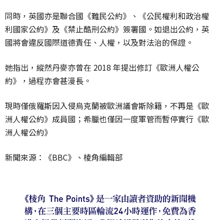
同時，英國亦是聯合國《難民公約》、《公民權利和政治權
利國家公約》及《禁止酷刑公約》簽署國。如退出公約，英
國將會違反國際道德責任、人權，以及對法治的保證。
她指出，縱然丹麥亦曾在 2018 年提出修訂《歐洲人權公
約》，過程亦會甚漫長。
現時僅俄羅斯因入侵烏克蘭被歐洲議會斯除籍，不再是《歐
洲人權公約》成員國；希臘也僅因一度軍管而暫停實行《歐
洲人權公約》
新聞來源：《BBC》、棱角編輯部