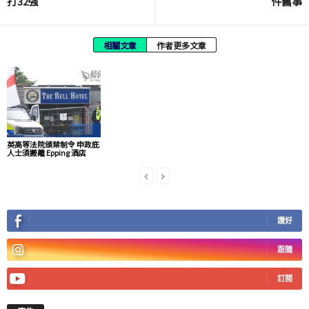
打32強
件舊事
相關文章
作者更多文章
英高等法院頒禁制令 申政庇
人士須搬離 Epping 酒店
讚好
跟隨
訂閱