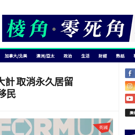
加拿大/北美
澳洲/亞太
政治
生活
財經
熱話
大計 取消永久居留
港移民
廣