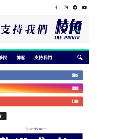
移民
博客
支持我們
讚好
跟隨
訂閱
告
- Advertisement -