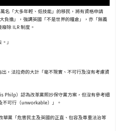
 多萬名「大多年輕、低技能」的移民，將有資格申請
巨大負擔」，強調英國「不是世界的糧倉」，亦「無義
除 ILR 制度。
去。」
發言人指出，法拉奇的大計「毫不現實、不可行及沒有考慮資
s Philp）認為改革黨照抄保守黨方案，但沒有參考細
及不可行（unworkable）」。
y 續批評改華黨「危害民主及英國的正直、包容及尊重法治等