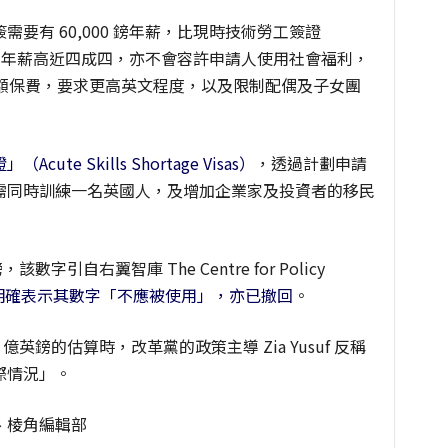
要有 60,000 鎊年薪，比現時技術勞工簽證
 41,700 鎊年薪高近四成四，亦不會容許申請人使用社會福利，
高額保費，要求更高英文程度，以及限制配偶及子女團
」（Acute Skills Shortage Visas）
，透過計劃申請
需同時訓練一名英國人，及增加企業家及投資者的移民
字引自右翼智庫 The Centre for Policy
明確表示其數字「不應被使用」，亦已撤回
。
億英鎊的估算時，改革黨的政策主導 Zia Yusuf 反稱
際情況」。
、棱角編輯部