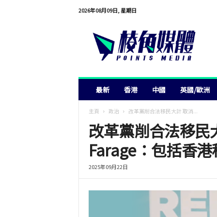
2026年08月09日, 星期日
棱
角
媒
體
最新
香港
中國
英國/歐洲
主頁
政治
改革黨削合法移民大計 取消...
改革黨削合法移民
Farage：包括香
2025年09月22日