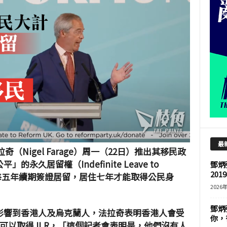
最
奇（Nigel Farage）周一（22日）推出其移民政
久居留權（Indefinite Leave to
鄧炳
201
只可以每五年續期簽證居留，居住七年才能取得公民身
2026
鄧炳
影響到香港人及烏克蘭人，法拉奇表明香港人會受
你，
人可以取得 ILR，「這個記者會表明是，他們沒有人