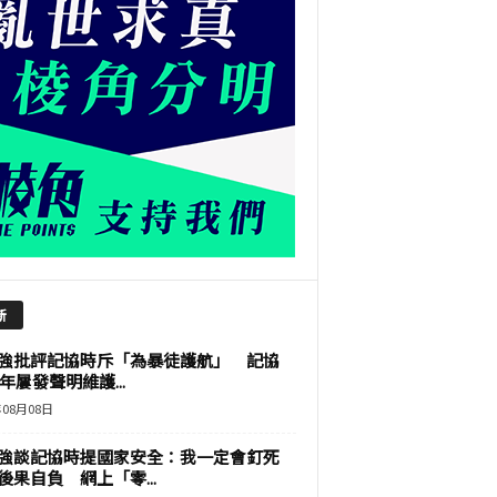
新
強批評記協時斥「為暴徒護航」 記協
9年屢發聲明維護...
年08月08日
強談記協時提國家安全：我一定會釘死
後果自負 網上「零...