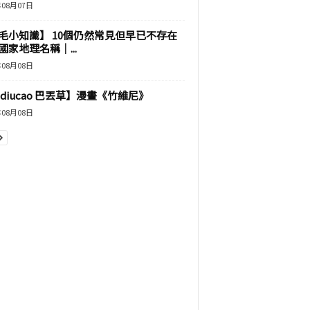
年08月07日
毛小知識】 10個仍然常見但早已不存在
國家地理名稱｜...
年08月08日
adiucao 巴丟草】漫畫《竹維尼》
年08月08日