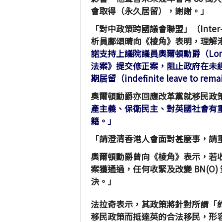
會取得（永久居留），謝謝。」
「對中政策跨國議會聯盟」（Inter-Parli
析員鄺頌晴向《棱角》表明，理解
諾支持上議院議員奧爾頓勳爵（Lor
法案》提交修正案，阻止政府在未
期居留（indefinite leave to r
奧爾頓勳爵亦回應改革黨就移民政
產主義、保衛民主、對英國社會有
籍。」
「請澄清香港人會面對甚麼事，請重新考慮
奧爾頓勳爵曾向《棱角》表示，若收緊
案獲通過，任何收緊及改變 BN(O
決。」
法拉奇表示，其政策將針對所謂「約翰
移民政策而抵達英的合法移民，形