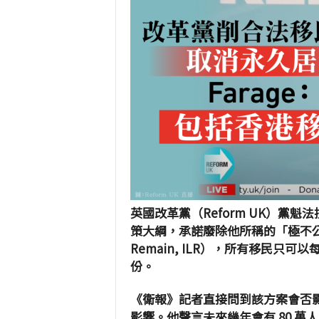
英國改革黨（Reform UK）黨魁法拉
策大綱，承諾廢除他所稱的「極不公平」的永
Remain, ILR），所有移民
份。
《衛報》記者直接問到該方案會否
影響。他聲言未來幾年會有 80 萬