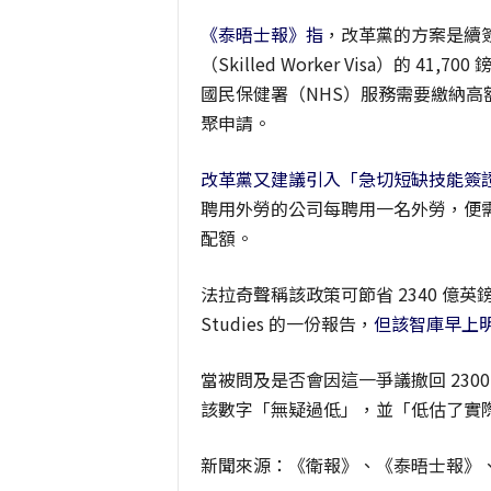
《泰晤士報》指
，改革黨的方案是續簽需
（Skilled Worker Visa）的
國民保健署（NHS）服務需要繳納
聚申請。
改革黨又建議引入「急切短缺
技能
簽證
聘用外勞的公司每聘用一名外勞，便
配額。
法拉奇聲稱該政策可節省 2340 億英鎊，該數
Studies 的一份報告，
但該智庫早上
當被問及是否會因這一爭議撤回 2300 
該數字「無疑過低」，並「低估了實
新聞來源：《衛報》、《泰晤士報》