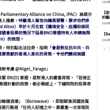
2026
【皮
amentary Alliance on China, IPAC）高級分
的舊
港人擔憂，
呼籲港人寫信向議員發聲，要求他們承
2026
d Alton）早於七月在就《邊境安全、庇護和移民
經國會投票的情況下延長BNO簽證持有人申請無限
【B
emain）的途徑。
2026
策，特別點名法拉奇，指明
「會是對反抗中共、共
重要貢獻的香港人差劣的背叛，令他們變成無國
 @Nigel_Farage」
 BN(O) 簽證，是對港人的嚴重背叛，「若修正
) 簽證計劃的政策，都必需經上、下議院院的投票表
遜浪潮」（Boriswave），即脫歐後英國放寬
容是行動是「任何人記憶之中，最嚴重一次背叛民