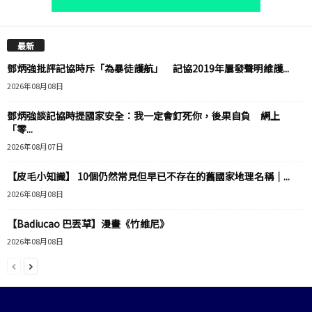
最新
鄧炳強批評記協時斥「為暴徒護航」 記協2019年屢發聲明維護...
2026年08月08日
鄧炳強談記協時提國家安全：我一定會釘死你，後果自負 網上
「零...
2026年08月07日
【皮毛小知識】 10個仍然常見但早已不存在的舊國家地理名稱｜...
2026年08月08日
【Badiucao 巴丟草】漫畫《竹維尼》
2026年08月08日