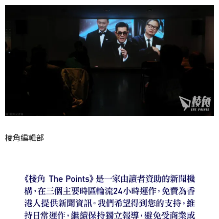
棱角編輯部