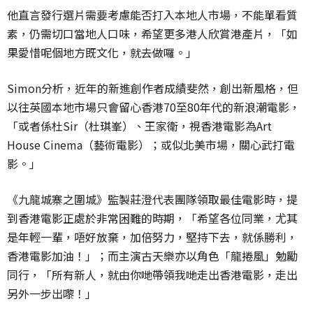
他直言發行選片需要考慮能否打入本地人市場，不能單看質
素，仍需切口當地人口味，希望更多港人欣賞港產片，「如
果愛惜呢個地方既文化，就去做囉。」
Simon分析，近年的新進創作者成績斐然，創出新風格，但
以往英國本地市場只會留心香港70至80年代的新浪潮電影，
「或者係杜Sir（杜琪峯）、王家衛，視香港電影為Art
House Cinema（藝術電影）；或似北美市場，關心武打電
影。」
《九龍城寨之圍城》監製莊澄代表團隊領取最佳電影時，提
到香港電影正處於非常困難的時期，「希望各位同業，尤其
是年輕一輩，唔好放棄，加倍努力，堅持下去，就係勝利，
香港電影加油！」；而主演古天樂亦以角色「龍捲風」勉勵
同行，「所有新人，就由你哋帶領我哋走出香港電影，走出
另外一步出嚟！」