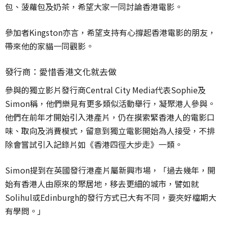
包、菠蘿包及奶茶，希望大家一同討論香港電影。
參加者Kingston亦言，希望支持有心撐起香港電影的朋友，
帶來他的家貓一同觀影。
發行商：愛惜香港文化就去做
參與的獨立影片發行商Central City Media代表Sophie及
Simon稱，他們樂見有更多類似活動舉行，凝聚港人參與。
他們在前年才開始引入港產片，仍在摸索緊香港人的電影口
味、取向及消費模式，留意到獨立電影開始為人接受，不排
除會嘗試引入記錄片如《香港四徑大步走》一類。
Simon提到在英國發行港產片屬新興市場，「過去幾年，開
始有香港人由原來的聚居地，移去更細的城市，譬如就
Solihul或Edinburgh的發行方式已大有不同，要夾好檔期大
有學問。」