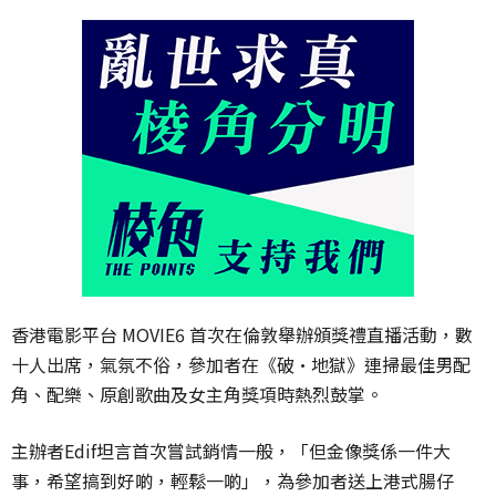
香港電影平台 MOVIE6 首次在倫敦舉辦頒獎禮直播活動，數
十人出席，氣氛不俗，參加者在《破·地獄》連掃最佳男配
角、配樂、原創歌曲及女主角獎項時熱烈鼓掌。
主辦者Edif坦言首次嘗試銷情一般，「但金像獎係一件大
事，希望搞到好啲，輕鬆一啲」，為參加者送上港式腸仔