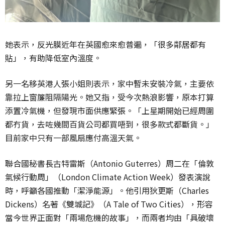
她表示，反光膜近年在英國愈來愈普遍，「很多鄰居都有
貼」，有助降低室內溫度。
另一名移英港人張小姐則表示，家中暫未安裝冷氣，主要依
靠拉上窗簾阻隔陽光。她又指，受今次熱浪影響，原本打算
添置冷氣機，但發現市面供應緊張。「上星期開始已經周圍
都冇貨，去咗幾間百貨公司都買唔到，很多款式都斷貨。」
目前家中只有一部風扇應付高溫天氣。
聯合國秘書長古特雷斯（
Antonio Guterres
）周二在「倫敦
氣候行動周」（
London Climate Action Week
）發表演說
時，呼籲各國推動「潔淨能源」。他引用狄更斯（
Charles
Dickens
）名著《雙城記》（
A Tale of Two Cities
），形容
當今世界正面對「兩場危機的故事」，而兩者均由「具破壞