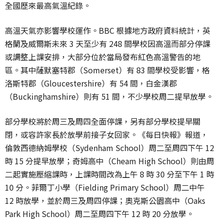
全國歷來最高氣溫紀錄。
高溫天氣亦影響學校運作。BBC 根據地方政府資料統計，英
格蘭及威爾斯未來 3 天至少有 248 間學校因高溫而部分停課
或調整上課安排，大部分位於當局發布紅色高溫警告的地
區。其中薩默塞特郡（Somerset）有 83 間學校受影響，格
洛斯特郡（Gloucestershire）有 54 間，白金漢郡
（Buckinghamshire）則有 51 間，不少學校周二提早放學。
部分學校將於周三及周四全面停課，另有部分學校提早關
閉，或容許家長於放學前接子女回家。《每日快報》報道，
倫敦西德納姆學校（Sydenham School）周二至周四下午 12
時 15 分提早放學；奇姆高中（Cheam High School）則由周
二起實施壓縮課時，上課時間改為上午 8 時 30 分至下午 1 時
10 分。菲爾丁小學（Fielding Primary School）周二中午
12 時放學，並於周三及周四停課；奧克斯公園高中（Oaks
Park High School）周二至周四下午 12 時 20 分放學。