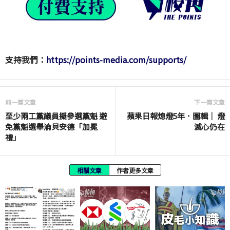
支持我們：
https://points-media.com/supports/
前一篇文章
下一篇文章
至少兩工黨議員擬參選黨魁 避
蘋果日報熄燈5年．圖輯｜ 燈
免黨魁選舉淪貝安德「加冕
滅心仍在
禮」
相關文章
作者更多文章