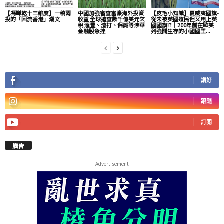
【馮睎乾十三維度】一稿兩
中國加強審查富豪海外投資
【皮毛小知識】夏威夷國旗-
投的「回流香港」潮文
收益 全球追查數千億美元欠
從未被英國殖民但又用上英
稅 滙豐、渣打、保誠等涉華
國國旗!?｜200年前在歐美
金融股急挫
列強間生存的小國國王...
讚好
跟隨
訂閱
廣告
- Advertisement -