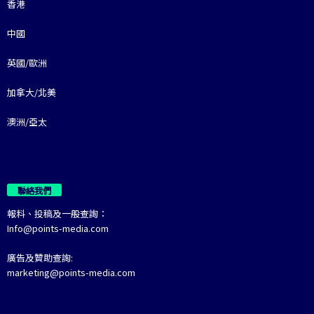
香港
中國
英國/歐洲
加拿大/北美
澳洲/亞太
聯絡我們
報料、投稿及一般查詢：
Info@points-media.com
廣告及贊助查詢:
marketing@points-media.com