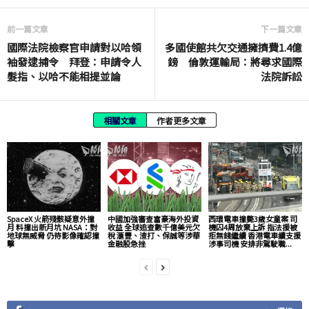
前一篇文章
下一篇文章
國際法院檢察官申請對以哈領
多國使館共欠交通擁擠費1.4億
袖發逮捕令 拜登：申請令人
鎊 倫敦運輸局：將尋求國際
髮指、以哈不能相提並論
法院訴訟
相關文章
作者更多文章
SpaceX 火箭殘骸疑意外撞
中國加強審查富豪海外投資
西環電車撞斃3歲女童案 司
月 料撞出新月坑 NASA：對
收益 全球追查數千億美元欠
機囚4周放棄上訴 指法援被
地球無威脅 仍待影像確認撞
稅 滙豐、渣打、保誠等涉華
拒無錢繼續 香港電車續支援
擊
金融股急挫
涉事司機 安排非駕駛職...