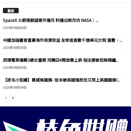
最新
SpaceX 火箭殘骸疑意外撞月 料撞出新月坑 NASA：...
2026年08月06日
中國加強審查富豪海外投資收益 全球追查數千億美元欠稅 滙豐、...
2026年08月05日
西環電車撞斃3歲女童案 司機囚4周放棄上訴 指法援被拒無錢繼...
2026年08月05日
【皮毛小知識】夏威夷國旗- 從未被英國殖民但又用上英國國旗!...
2026年08月04日