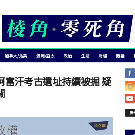
加拿大/北美
澳洲/亞太
政治
生活
財經
熱話
.
阿富汗考古遺址持續被掘 疑
關
廣