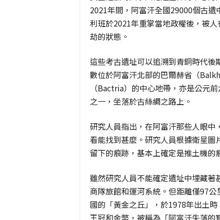
2021年間，阿富汗全國29000個古
利班於2021年重掌當地政權後，被
劫的狀態。
這些考古遺址可以追溯到青銅時代後期
數位於阿富汗北部的巴爾赫省（Balkh
（Bactria）的中心地帶，亦是公
之一，坐落於古絲綢之路上。
研究人員指出，在阿富汗那些人眼中
看能找到甚麼。研究人員根據衛星圖
留下的痕跡，基本上確定是推土機的
雖然研究人員不能確定遺址中埋藏著
商隊旅館和運河系統。但距離僅97公
國的「黃金之丘」，於1978年出土
王冠和金幣，被稱為「阿富汗失落的