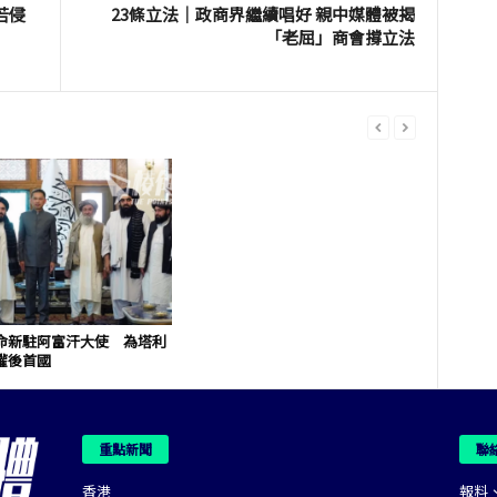
若侵
23條立法｜政商界繼續唱好 親中媒體被揭
「老屈」商會撐立法
命新駐阿富汗大使 為塔利
權後首國
重點新聞
聯
香港
報料