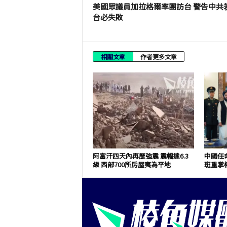
美國眾議員加拉格爾率團訪台 警告中共
台必失敗
相關文章
作者更多文章
阿富汗四天內再歷強震 震幅達6.3
中國任
級 西部700所房屋夷為平地
班重掌