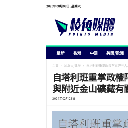
2026年08月08日, 星期六
棱
角
媒
體
最新
香港
中國
英國/歐洲
主頁
加拿大/北美
自塔利班重掌政權阿富汗考古..
自塔利班重掌政權
與附近金山礦藏有
2024年02月23日