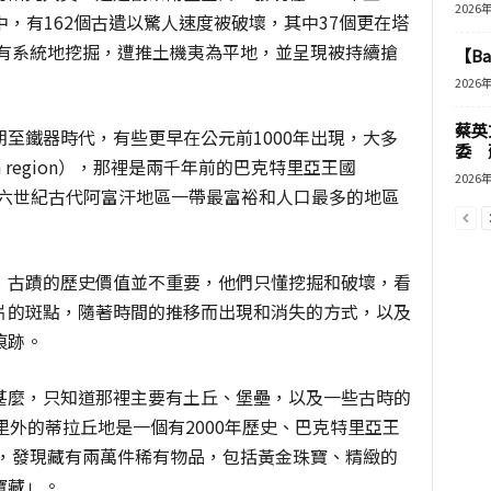
2026
遺中，有162個古遺以驚人速度被破壞，其中37個更在塔
人有系統地挖掘，遭推土機夷為平地，並呈現被持續搶
【B
2026
蔡英
至鐵器時代，有些更早在公元前1000年出現，大多
委 
 region），那裡是兩千年前的巴克特里亞王國
2026
元前六世紀古代阿富汗地區一帶最富裕和人口最多的地區
，古蹟的歷史價值並不重要，他們只懂挖掘和破壞，看
片的斑點，隨著時間的推移而出現和消失的方式，以及
痕跡。
甚麼，只知道那裡主要有土丘、堡壘，以及一些古時的
里外的蒂拉丘地是一個有2000年歷史、巴克特里亞王
時，發現藏有兩萬件稀有物品，包括黃金珠寶、精緻的
寶藏」。