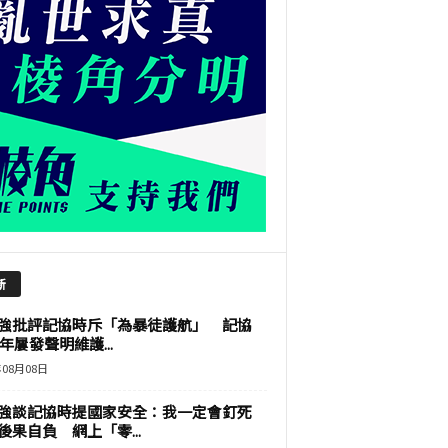
新
強批評記協時斥「為暴徒護航」 記協
9年屢發聲明維護...
年08月08日
強談記協時提國家安全：我一定會釘死
後果自負 網上「零...