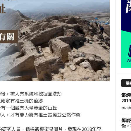
最
權後，被人有系統地挖掘並洗劫
鄧炳
上確定有推土機的痕跡
201
近有一個藏有大量黃金的山丘
2026
的人，才有能力擁有推土設備並公然作惡
鄧炳
你，
研究人員，透過觀察衛星圖片，發現在2018年至