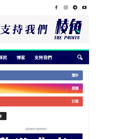
移民
博客
支持我們
讚好
跟隨
訂閱
告
- Advertisement -