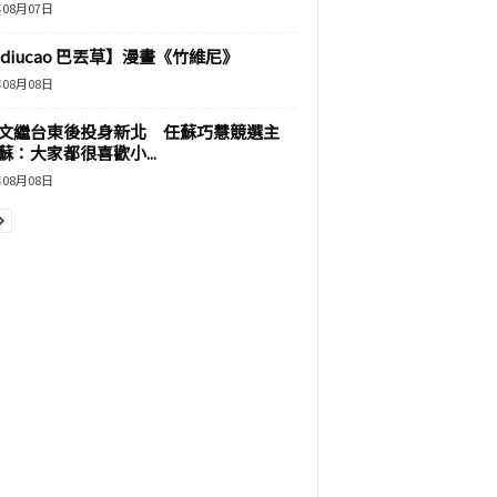
年08月07日
adiucao 巴丟草】漫畫《竹維尼》
年08月08日
文繼台東後投身新北 任蘇巧慧競選主
蘇：大家都很喜歡小...
年08月08日