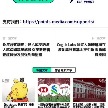
支持我們：
https://points-media.com/supports/
前一篇文章
下一篇文章
香港監察調查：逾六成受訪港
Coglix Labs 開發人鄭曦琳稱在
人感跨國鎮壓威脅 促英政府審
港創業計劃基金被中斷 未獲解
查經貿辦及加強對華監管
釋原因
相關文章
作者更多文章
【Badiucao 巴丟草】漫畫
中國加強審查富豪海外投資
反對超級大使館計劃｜英高
《竹維尼》
收益 全球追查數千億美元欠
院駁回中國超級大使館司法