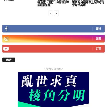
稅 滙豐、渣打、保誠等涉華
覆核 居民組織申上訴許可再
金融股急挫
眾籌20萬鎊
讚好
跟隨
訂閱
廣告
- Advertisement -