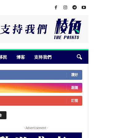
移民
博客
支持我們
讚好
跟隨
訂閱
告
- Advertisement -