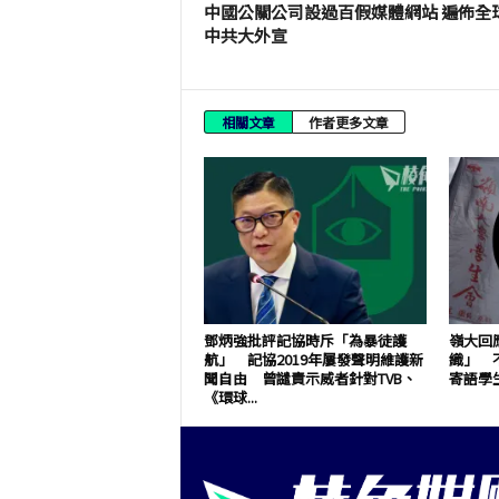
中國公關公司設過百假媒體網站 遍佈全
中共大外宣
相關文章
作者更多文章
鄧炳強批評記協時斥「為暴徒護
嶺大回
航」 記協2019年屢發聲明維護新
織」 
聞自由 曾譴責示威者針對TVB、
寄語學
《環球...