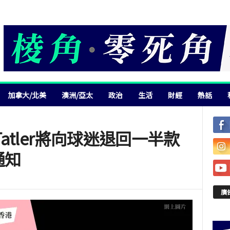
加拿大/北美
澳洲/亞太
政治
生活
財經
熱話
atler將向球迷退回一半款
通知
廣