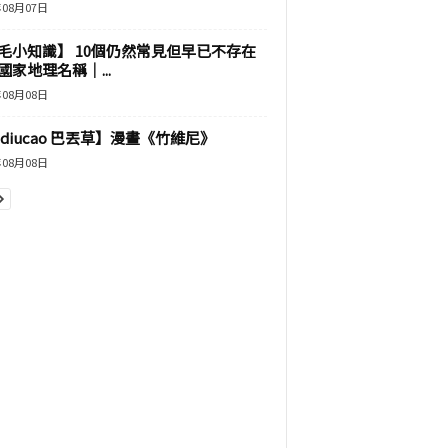
年08月07日
毛小知識】 10個仍然常見但早已不存在
國家地理名稱｜...
年08月08日
adiucao 巴丟草】漫畫《竹維尼》
年08月08日