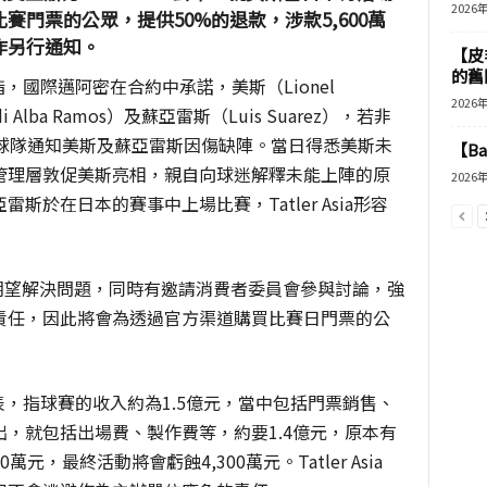
2026
門票的公眾，提供50%的退款，涉款5,600萬
作另行通知。
【皮
的舊
聲明指，國際邁阿密在合約中承諾，美斯（Lionel
2026
Alba Ramos）及蘇亞雷斯（Luis Suarez），若非
後球隊通知美斯及蘇亞雷斯因傷缺陣。當日得悉美斯未
【B
管理層敦促美斯亮相，親自向球迷解釋未能上陣的原
2026
於在日本的賽事中上場比賽，Tatler Asia形容
通以期望解決問題，同時有邀請消費者委員會參與討論，強
責任，因此將會為透過官方渠道購買比賽日門票的公
的收支表，指球賽的收入約為1.5億元，當中包括門票銷售、
，就包括出場費、製作費等，約要1.4億元，原本有
萬元，最終活動將會虧蝕4,300萬元。Tatler Asia