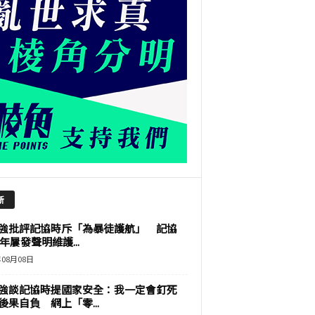
新
強批評記協時斥「為暴徒護航」 記協
9年屢發聲明維護...
年08月08日
強談記協時提國家安全：我一定會釘死
後果自負 網上「零...