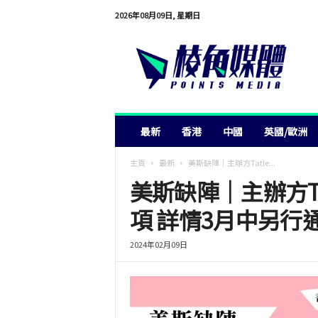
2026年08月09日, 星期日
棱
角
媒
體
最新
香港
中國
英國/歐洲
主頁
最新
美斯缺陣｜主辦方Tatle...
美斯缺陣｜主辦方T
項 詳情3月中另行
2024年02月09日