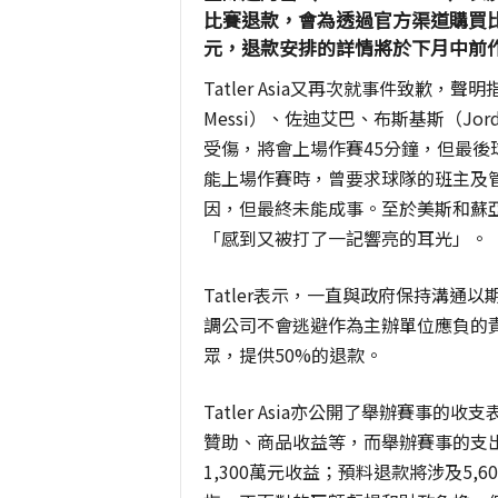
比賽退款，會為透過官方渠道購買比賽
元，退款安排的詳情將於下月中前
Tatler Asia又再次就事件致歉，
Messi）、佐迪艾巴、布斯基斯（Jordi 
受傷，將會上場作賽45分鐘，但最
能上場作賽時，曾要求球隊的班主及
因，但最終未能成事。至於美斯和蘇亞雷斯
「感到又被打了一記響亮的耳光」。
Tatler表示，一直與政府保持溝
調公司不會逃避作為主辦單位應負的
眾，提供50%的退款。
Tatler Asia亦公開了舉辦賽事
贊助、商品收益等，而舉辦賽事的支出
1,300萬元收益；預料退款將涉及5,600