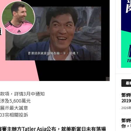
最
款項，詳情
3
月中通知
鄧炳
涉及
5,600
萬元
201
展示最大誠意
2026
03
宗相關投訴
鄧炳
你，
表演賽主辦方Tatler Asia公布，就美斯當日未有落場