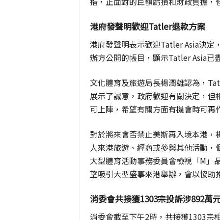
指，正面對的巨額虧損和財政負擔，
港府發聲明歡迎Tatler退款方案
港府發聲明表示歡迎Tatler Asi
辦方公開的帳目，顯示Tatler As
文化體育及旅遊局長楊潤雄認為，Tatl
展示了誠意，政府歡迎有關決定，但
可上陣，希望有關方面有機會時可再
對於將來會否禁止美斯再入境本港，
人來港旅遊、經商或參與其他活動，
大型體育活動事務委員會檢視「M」
望吸引大型盛事來港舉辦，會以協助
消委會共接獲1303宗投訴涉892萬
消委會截至下午2時，共接獲1303宗