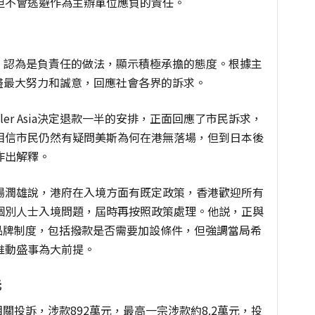
但不會逃避作為主辦單位應負的責任。
a決定，認為是負責任的做法，顯示積極承擔的態度。根據主
ia已盡最大努力和誠意，回應社會各界的訴求。
er Asia決定退款一半的安排，正面回應了市民訴求，
相信市民仍然有疑問美斯為何在港無落場，但到日本後
作出解釋。
楊潤雄說，港府在入境方面有既定政策，香港歡迎所有
個別人士入境問題，屆時再按照政策處理。他説，正與
品牌制度，包括撥款是否需要加設條件，但強調當局希
推動盛事為大前提。
元
相關投訴，涉款892萬元，最高一宗涉款約8.2萬元，投