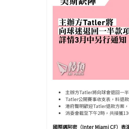
主辦方
Tatler
將向球會退回一半
Tatler
公開賽事收支表，料退款
港府聲明歡迎
Tatler
退款方案，
消委會截至下午
2
時，共接獲
13
國際邁阿密（Inter Miami CF）