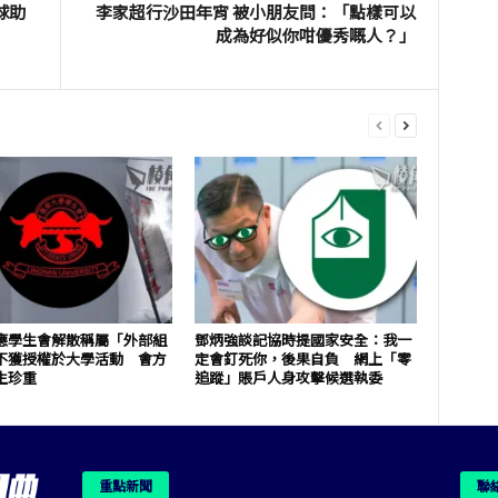
球助
李家超行沙田年宵 被小朋友問：「點樣可以
成為好似你咁優秀嘅人？」
應學生會解散稱屬「外部組
鄧炳強談記協時提國家安全：我一
不獲授權於大學活動 會方
定會釘死你，後果自負 網上「零
生珍重
追蹤」賬戶人身攻擊候選執委
重點新聞
聯