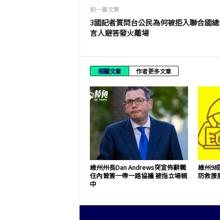
前一篇文章
3國記者質問台公民為何被拒入聯合國總
言人避答發火離場
相關文章
作者更多文章
維州州長Dan Andrews突宣佈辭職
維州9
任內曾簽一帶一路協議 被指立場親
防救援
中