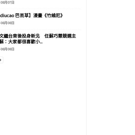
年08月07日
adiucao 巴丟草】漫畫《竹維尼》
年08月08日
文繼台東後投身新北 任蘇巧慧競選主
蘇：大家都很喜歡小...
年08月08日