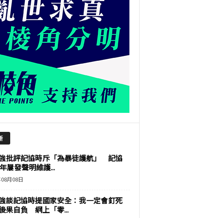
新
強批評記協時斥「為暴徒護航」 記協
9年屢發聲明維護...
年08月08日
強談記協時提國家安全：我一定會釘死
後果自負 網上「零...