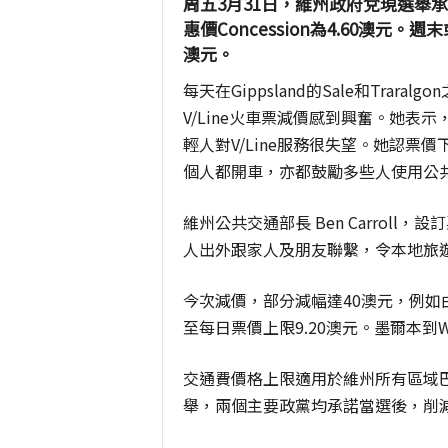
周五3月31日，維州政府兌現選舉承諾
惠價Concession為4.60澳元。
澳元。
每天在Gippsland的Sale和Traralg
V/Line火車票減價感到興奮。她
輕人對V/Line服務很失望。她認
個人都開車，亦都鼓勵多些人使用公
維州公共交通部長
Ben Carrol
人出外跟家人及朋友聯繫，令本地旅
今次減價，部分減幅達40澳元，例如
至每日票價上限9.20澳元。墨爾本到
W
交通費價格上限適用於維州所有區域
舉，兩個主要政黨均承諾當選後，削