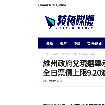
2026年08月08日, 星期六
棱
角
媒
體
最新
香港
中國
英國/歐洲
主頁
最新
維州政府兌現選舉承諾⎜城鎮...
維州政府兌現選舉
全日票價上限9.20
2023年04月01日