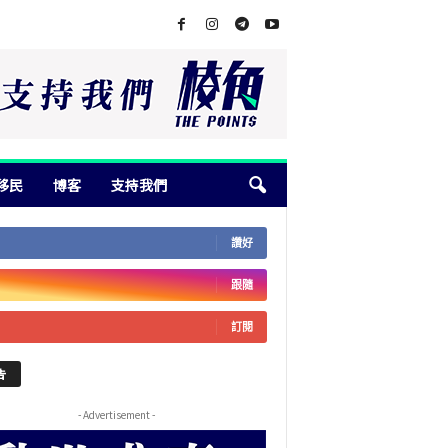
移民
博客
支持我們
讚好
跟隨
訂閱
告
- Advertisement -