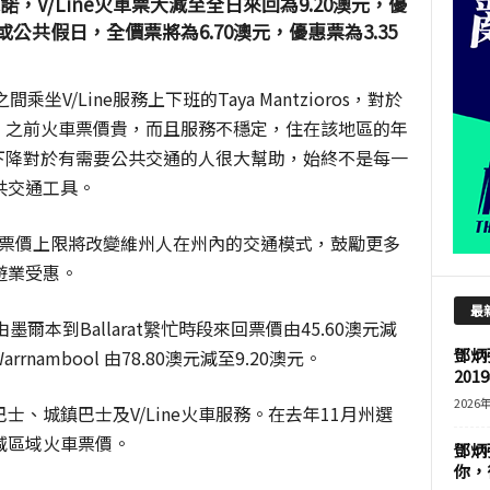
，V/Line火車票大減至全日來回為9.20澳元，優
週末或公共假日，全價票將為6.70澳元，優惠票為3.35
on之間乘坐V/Line服務上下班的Taya Mantzioros，對於
表示，之前火車票價貴，而且服務不穩定，住在該地區的年
票價下降對於有需要公共交通的人很大幫助，始終不是每一
共交通工具。
l，設訂票價上限將改變維州人在州內的交通模式，鼓勵更多
遊業受惠。
最
由墨爾本到
Ballarat䌓忙時段來回票價由
45.60澳元減
鄧炳
arrnambool 由
78.80澳元減至9.20澳元。
201
2026
巴士、城鎮巴士及
V/Line火車服務。在去年11月州選
減區域火車票價。
鄧炳
你，