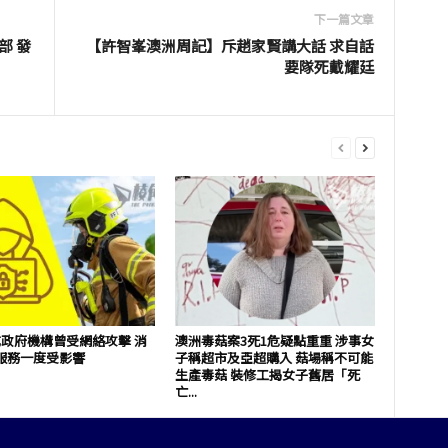
下一篇文章
部 發
【許智峯澳洲周記】斥趙家賢講大話 求自話
要隊死戴耀廷
成政府機構曾受網絡攻擊 消
澳洲毒菇案3死1危疑點重重 涉事女
服務一度受影響
子稱超市及亞超購入 菇場稱不可能
生產毒菇 裝修工揭女子舊居「死
亡...