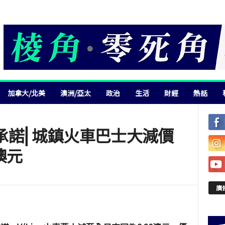
加拿大/北美
澳洲/亞太
政治
生活
財經
熱話
承諾⎜城鎮火車巴士大減價
澳元
廣