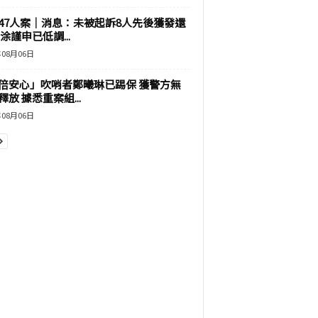
47人案｜消息：未被起訴8人先後獲發還
涂謹申已低調...
年08月06日
倍安心」吹哨者鄭曦琳已踢保 獲警方無
釋放 據悉重案組...
年08月06日