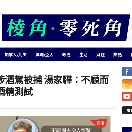
加拿大/北美
澳洲/亞太
政治
生活
財經
熱話
涉酒駕被捕 湯家驊：不顧而
酒精測試
廣