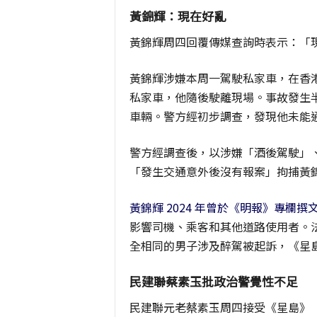
黃錦輝：現在好亂
黃錦輝周四回覆傳媒查詢時表示：「
黃錦輝涉嫌本周一駕駛私家車，在香
私家車，他隨後駛離現場。事故發生
車輛。警方經初步調查，發現他未能
警方經調查後，以涉嫌「酒後駕駛」
「發生交通意外後沒有報案」拘捕黃
黃錦輝 2024 年曾於《明報》專欄撰
影響司機、乘客和其他道路使用者。法
全相同的男子涉及醉駕被起訴，《星
民建聯蔡素玉批政治警覺性不足
民建聯元老蔡素玉周四接受《星島》