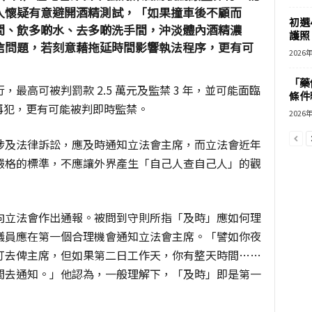
人懷疑有意避開酒精測試，「如果撞車後不顧而
初選
間、飲多啲水、去多啲洗手間，沖淡體內酒精濃
護照 
信問題，若刻意藉拖延時間影響執法程序，更有可
2026
「藥
最高可被判罰款 2.5 萬元及監禁 3 年，並可能面臨
條件
屬再犯，更有可能被判即時監禁。
2026
涉及法律訴訟，應及時通知立法會主席，而立法會近年
嚴格的標準，不應讓外界產生「自己人查自己人」的觀
向立法會作出通報。被問到守則所指「及時」應如何理
議員應在第一個合理機會通知立法會主席。「譬如你夜
打去俾主席，但如果第二日工作天，你有整天時間……
間去通知。」他認為，一般理解下，「及時」即是第一