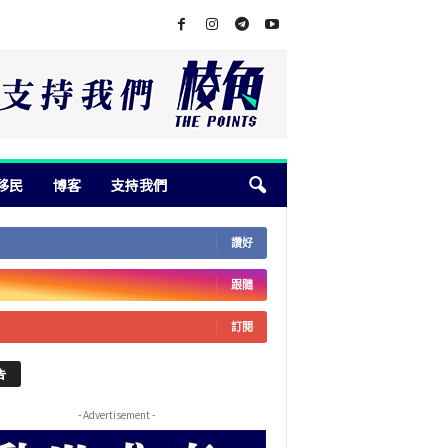
移民
博客
支持我們
讚好
跟隨
訂閱
告
- Advertisement -