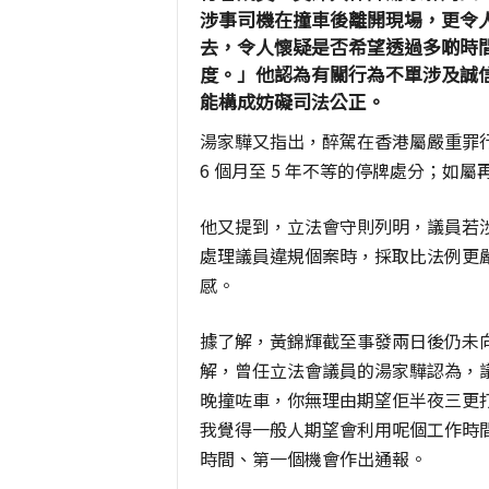
涉事司機在撞車後離開現場，更令
去，令人懷疑是否希望透過多啲時
度。」他認為有關行為不單涉及誠
能構成妨礙司法公正。
湯家驊又指出，醉駕在香港屬嚴重罪行，
6 個月至 5 年不等的停牌處分；如
他又提到，立法會守則列明，議員若
處理議員違規個案時，採取比法例更
感。
據了解，黃錦輝截至事發兩日後仍未
解，曾任立法會議員的湯家驊認為，
晚撞咗車，你無理由期望佢半夜三更
我覺得一般人期望會利用呢個工作時
時間、第一個機會作出通報。