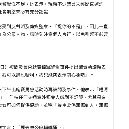
治警覺性不足。她表示，現時不少議員未經歷直選洗
社會期望未必有充分認識。
常受到反對派及傳媒監察，「捉你的不是」，因此一直
作為公眾人物，應時刻注意個人言行，以免引起不必要
1日）被問及會否就黃錦輝醉駕事件提出譴責動議時表
，我可以講乜嘢啊，我只能夠表示關心㗎啫」。
日下午出席賽馬會活動時再被問及事件。他表示「唔清
唔到」，但指任何交通意外都令人感到不舒服，尤其是有
看看可如何提供協助，並稱「最重要係無傷到人，無傷
堯笑言：「要去車公廟轉轉運。」