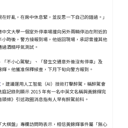
現在好亂，在房中休息緊，並反思一下自己的錯過。」
港中文大學一個室外停車場撞向另外兩輛停泊在附近的
半小時後，警方接報到場，他返回現場，承認曾撞其他
通過酒精呼氣測試。
、「不小心駕駛」、「發生交通意外後沒有停車」及
錦輝。他獲准保釋候查，下月下旬向警方報到。
文
，建議運用人工智能（AI）技術打擊醉駕，稱醉駕會
庭記錄則顯示 2015 年有一名中英文名稱與黃錦輝完
島頭條》引述政圈消息指有人早有醉駕前科。
「大棋盤」專欄訪問時表示，相信黃錦輝事件屬「無心