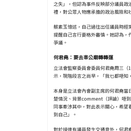
之失」，但認為事件反映部分議員政
禮，對公眾人物應承擔的政治風險和
蔡素玉憶述，自己過往出任議員時經
提醒自己言行要格外審慎。她認為，
爭議。
何君堯：要去車公廟轉轉運
立法會監察委員會委員何君堯周三（
示，現階段言之尚早，「我乜都唔知
本身是立法會內會副主席的何君堯當
楚情況、背景comment（評論）
同事牽涉其中，對此表示關心，希望
到自己」。
對於接連有議員發生交通意外，何君