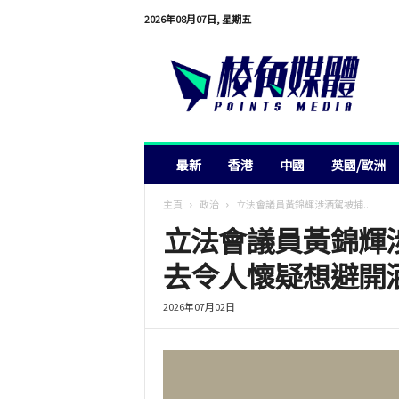
2026年08月07日, 星期五
棱
角
媒
體
最新
香港
中國
英國/歐洲
主頁
政治
立法會議員黃錦輝涉酒駕被捕...
立法會議員黃錦輝
去令人懷疑想避開
2026年07月02日