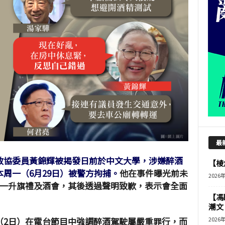
最
政協委員黃錦輝被揭發日前於中文大學，涉嫌醉酒
【棱角
周一（6月29日）被警方拘捕。
他在事件曝光前未
2026
七一升旗禮及酒會，其後透過聲明致歉，表示會全面
【馮
潮文
（2日）在電台節目中強調醉酒駕駛屬嚴重罪行，而
2026