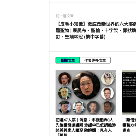
前一篇文章
【皮毛小知識】徹底改變世界的六大耶
難聖物 | 裹屍布、聖槍、十字架、罪狀
釘、聖荊棘冠 (繁中字幕)
相關文章
作者更多文章
初選47人案｜消息：未被起訴8人
「藥倍
先後獲發還護照 涂謹申已低調離港
獲警方
赴英與家人團聚 陳婉嫻：見有人
調查
「著草...