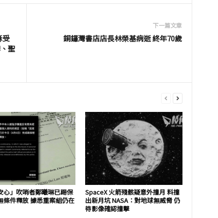
下一篇文章
穌受
銅鑼灣書店店長林榮基病逝 終年70歲
牌、聖
安心」吹哨者鄭曦琳已踢保
SpaceX 火箭殘骸疑意外撞月 料撞
無條件釋放 據悉重案組仍在
出新月坑 NASA：對地球無威脅 仍
待影像確認撞擊