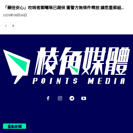
「藥倍安心」吹哨者鄭曦琳已踢保 獲警方無條件釋放 據悉重案組...
2026年08月06日
重點新聞