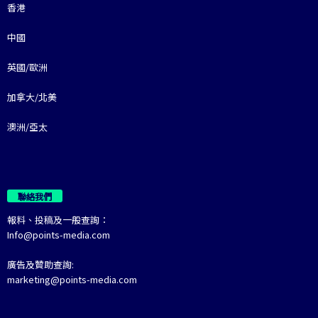
香港
中國
英國/歐洲
加拿大/北美
澳洲/亞太
聯絡我們
報料、投稿及一般查詢：
Info@points-media.com
廣告及贊助查詢:
marketing@points-media.com