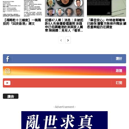
【馮睎乾十三維度】一稿兩
初選47人案｜消息：未被起
「藥倍安心」吹哨者鄭曦琳
投的「回流香港」潮文
訴8人先後獲發還護照 涂謹
已踢保 獲警方無條件釋放 據
申已低調離港赴英與家人團
悉重案組仍在調查
聚 陳婉嫻：見有人「著草...
讚好
跟隨
訂閱
廣告
- Advertisement -