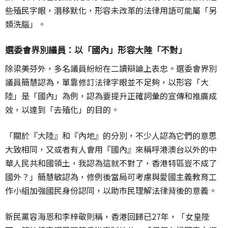
些殖民字眼，潛移默化，形容未改革的法律用語可能屬「另
類洗腦」。
選委會界別議員：以「國內」形容大陸「不對」
除梁美芬外，多名議員紛紛在二讀辯論上表忠。選委會界別
議員簡慧認為，單靠修訂法律字眼並不足夠，以形容「大
陸」是「國內」為例，認為要提升正確詞彙的宣傳和推廣成
效，以達到「去殖化」的目的。
「關於『大陸』和『內地』的分別，不少人認為它們的意思
大致相同，又或者有人會用『國內』來稱呼港澳台以外的中
華人民共和國領土，我認為這就不對了，香港特區豈不成了
國外？」簡慧敏認為，修例後當局可考慮與愛國主義教育工
作小組加強國民身份認同，以助市民理解法律背後的意義。
新民黨容海恩和李梓敬則稱，香港回歸已27年，「女皇陛