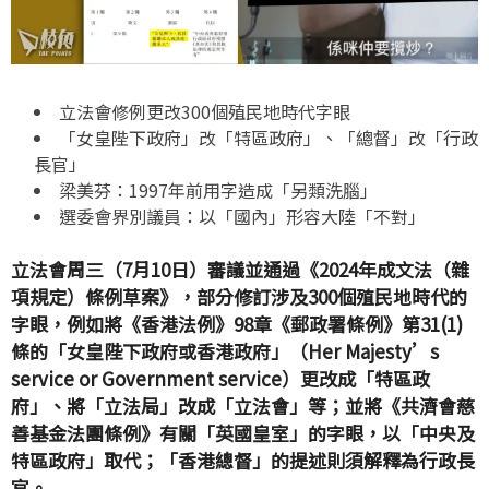
立法會修例更改
300
個殖民地時代字眼
「女皇陛下政府」改「特區政府」、「總督」改「行政
長官」
梁美芬：
1997
年前用字造成「另類洗腦」
選委會界別議員：以「國內」形容大陸「不對」
立法會周三（7月10日）審議並通過《2024年成文法（雜
項規定）條例草案》，部分修訂涉及300個殖民地時代的
字眼，例如將《香港法例》98章《郵政署條例》第31(1)
條的「女皇陛下政府或香港政府」（Her Majesty’s
service or Government service）更改成「特區政
府」、將「立法局」改成「立法會」等；並將《共濟會慈
善基金法團條例》有關「英國皇室」的字眼，以「中央及
特區政府」取代；「香港總督」的提述則須解釋為行政長
官。