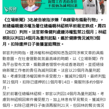
《立場新聞》3名被告被指涉嫌「串謀發布煽動刊物」，
前總編輯鍾沛權及署任總編輯林紹桐早前裁定罪成，周四
（26日）判刑。法官郭偉健判處鍾沛權監禁21個月；林紹
桐則以判囚14個月為量刑起點，鑑於健康情況減刑3個
月，扣除還押日子後獲當庭釋放。
郭官判刑時指，鍾沛權和林紹桐知悉及認同涉案文章的具煽
動意圖，在社會運動氣氛最高峰的時期，以《立場新聞》作
為平台發布文章，煽動讀者憎恨中央或香港政府，並拒絕接
納新聞工作者的責任為減刑因素。法官以23個月為量刑起
點，考慮到鍾沛權因案件承受壓力，獲減刑2個月。最終判監
禁21個月，扣除已還柙的11個月零14日，需服刑多約9個半
月。
至於前署任總編林紹桐，郭官以判囚14個月為量刑起點，考
慮到林紹桐因案件備受壓力，加上林患有罕見腎炎，獲減刑3
個月，扣除已還押日子後須再服刑21天，但因林的腎炎情況