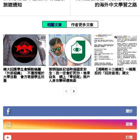
旅遊通知
的海外中文學習之路
相關文章
作者更多文章
嶺大回應學生會解散稱屬
鄧炳強談記協時提國家安
【馮睎乾十三維度】一稿兩
「外部組織」 不獲授權於
全：我一定會釘死你，後果
投的「回流香港」潮文
大學活動 會方寄語學生珍
自負 網上「零追蹤」賬戶
重
人身攻擊候選執委
讚好
跟隨
訂閱