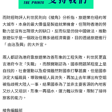
而財經時評人利世民則向《棱角》分析指，旅遊業在紐約等
大城市，本身的最大價值是製造就業機會，但現時香港的勞
動力並沒有出現很大的缺口，反而似是仿傚中國做法，推動
旅遊似乎是一個政治任務多過經濟需要，目的透過旅遊進行
「 由治及興」的大外宣。
兩人都認為港府靠旅遊業改善形象的工程失敗，利世民更直
言港府今次「失職」，而顏寶剛認為，國泰問題某程度上是
自找的，社會運動以及疫情雖然對國泰打擊甚廣，但是國泰
決定大幅裁員，導致機組人員流失，再加上去年爆出有空姐
被指歧視大陸人一事，結果國泰為了並非主要客源的內地客
又炒人又培訓，形象一再插水，運力難以恢復，限制了接待
旅客的能力。
棱角編輯部