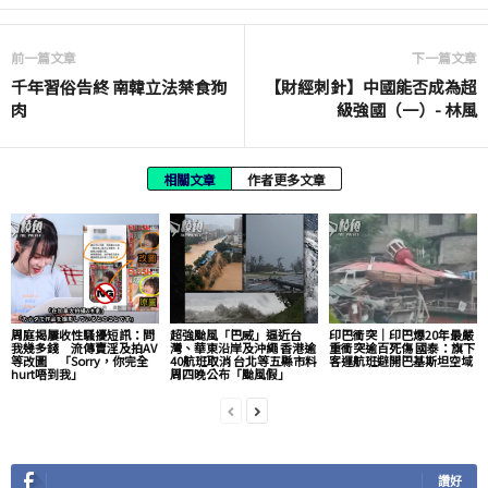
前一篇文章
下一篇文章
千年習俗告終 南韓立法禁食狗
【財經刺針】中國能否成為超
肉
級強國（一）- 林風
相關文章
作者更多文章
周庭揭屢收性騷擾短訊：問
超強颱風「巴威」逼近台
印巴衝突｜印巴爆20年最嚴
我幾多錢 流傳賣淫及拍AV
灣、華東沿岸及沖繩 香港逾
重衝突逾百死傷 國泰：旗下
等改圖 「Sorry，你完全
40航班取消 台北等五縣市料
客運航班避開巴基斯坦空域
hurt唔到我」
周四晚公布「颱風假」
讚好