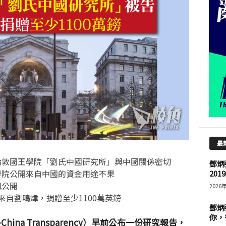
最
倫敦國王學院「劉氏中國研究所」與中國關係密切
鄧炳
學院公開來自中國的資金用途不果
201
訊公開
2026
來自劉鳴煒，捐贈至少1100萬英鎊
鄧炳
你，
ina Transparency）早前公布一份研究報告，