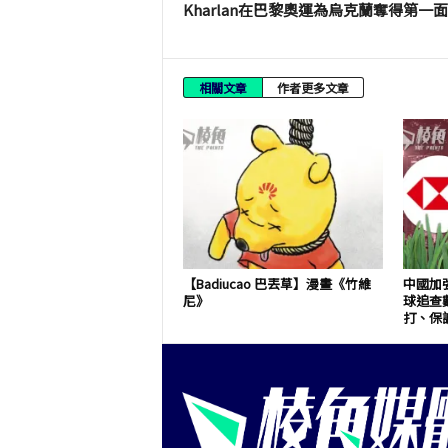
Kharlan在巴黎奧運為烏克蘭奪得第一
相關文章
作者更多文章
【Badiucao 巴丟草】漫畫《竹維
中國加
尼》
球追查
打、保