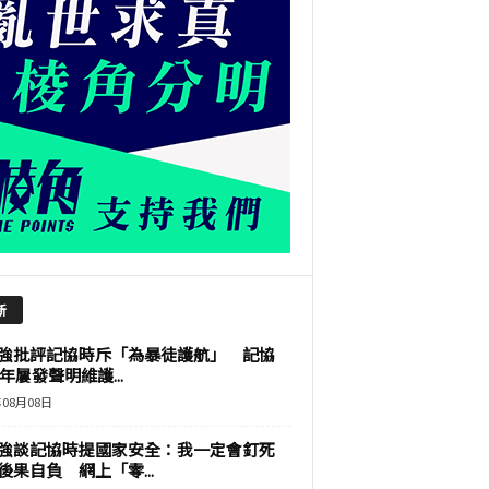
新
強批評記協時斥「為暴徒護航」 記協
9年屢發聲明維護...
年08月08日
強談記協時提國家安全：我一定會釘死
後果自負 網上「零...