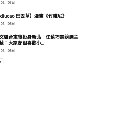
年08月07日
adiucao 巴丟草】漫畫《竹維尼》
年08月08日
文繼台東後投身新北 任蘇巧慧競選主
蘇：大家都很喜歡小...
年08月08日