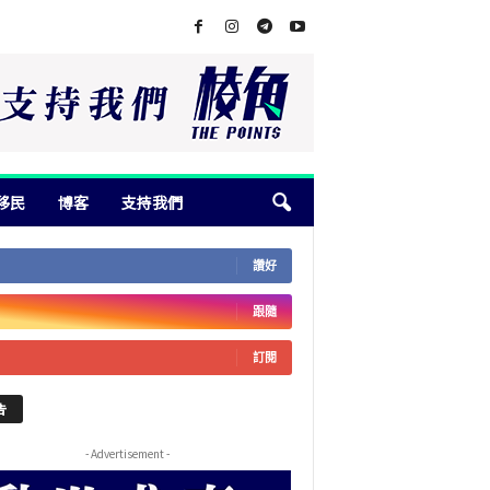
移民
博客
支持我們
讚好
跟隨
訂閱
告
- Advertisement -