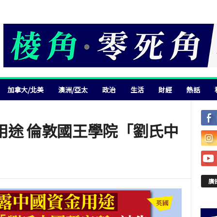
加拿大/北美
澳洲/亞太
政治
生活
財經
熱話
用途 倫敦國王學院「劉氏中
廣