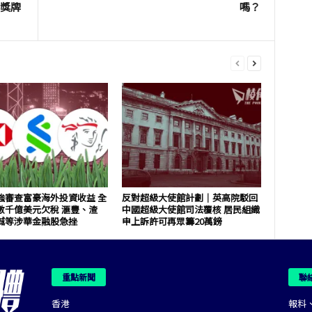
面獎牌
嗎？
強審查富豪海外投資收益 全
反對超級大使館計劃｜英高院駁回
數千億美元欠稅 滙豐、渣
中國超級大使館司法覆核 居民組織
誠等涉華金融股急挫
申上訴許可再眾籌20萬鎊
重點新聞
聯
香港
報料