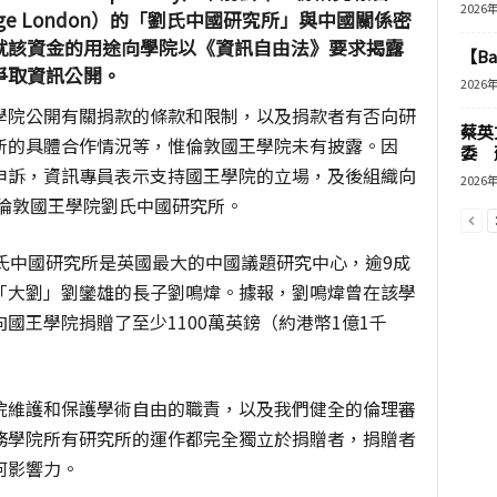
2026
lege London）的「劉氏中國研究所」與中國關係密
就該資金的用途向學院以《資訊自由法》要求揭露
【B
爭取資訊公開。
2026
學院公開有關捐款的條款和限制，以及捐款者有否向研
蔡英
所的具體合作情況等，惟倫敦國王學院未有披露。因
委 
申訴，資訊專員表示支持國王學院的立場，及後組織向
2026
al）起訴倫敦國王學院劉氏中國研究所。
氏中國研究所是英國最大的中國議題研究中心，逾9成
「大劉」劉鑾雄的長子劉鳴煒。據報，劉鳴煒曾在該學
國王學院捐贈了至少1100萬英鎊（約港幣1億1千
院維護和保護學術自由的職責，以及我們健全的倫理審
務學院所有研究所的運作都完全獨立於捐贈者，捐贈者
何影響力。