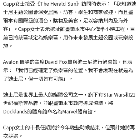
Capp女士接受《The Herald Sun》訪問時表示：「我知道迪
士尼主題公園會深受居民、訪客、學生和商家歡迎，而且墨
爾本有國際級的酒台，購物及美食，足以容納州內及海外
客」。Capp女士表示選址離墨爾本市中心僅半小時車程，目
前已將該區域定為娛樂區，用作未來發展主題公園或玩樂設
施。
Avalon 機場的主席David Fox曾與迪士尼進行過會談，他表
示：「我們已經確定了娛樂區的位置。我不會說現在就是為
了迪士尼，但一切皆有可能」。
迪士尼是世界上最大的媒體公司之一，旗下有Star Wars和21
世紀福斯等品牌，並跟墨爾本市政府達成協議，將
Docklands的體育館命名為Marvel體育館。
Capp女士的市長任期將於今年晚些時候結束，但預計她將再
次競選。