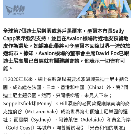
全球第7個迪士尼樂園或落戶黑爾本，墨爾本市長Sally
Capp表示強烈支持，並且在Avalon機場附近地皮預留地
皮作為選址，她認為此舉將可令墨爾本回復世界一流的旅
遊城市。據知，Avalon機場的董事會主席David Fox已跟
迪士尼高層已曾經就有關建議會談，他表示一切皆有可
能。
自2020年以來，網上有數萬聯署要求澳洲興建迪士尼主題公
園，成為繼在法國、日本、香港和中國（China）外，第7個
迪士尼主題公園。然而，只聞樓梯響，未見人下來；
Seppeltsfield和Penny’s Hill酒廠的老闆曾提議讓南澳的麥
克拉倫谷（McLaren Vale）成為世界第七個迪士尼樂園的選
址； 而雪梨（Sydney）、阿德萊德（Adelaide）和黄金海岸
（Gold Coast）等城市，均曾嘗試吸引「米奇和他的朋友」