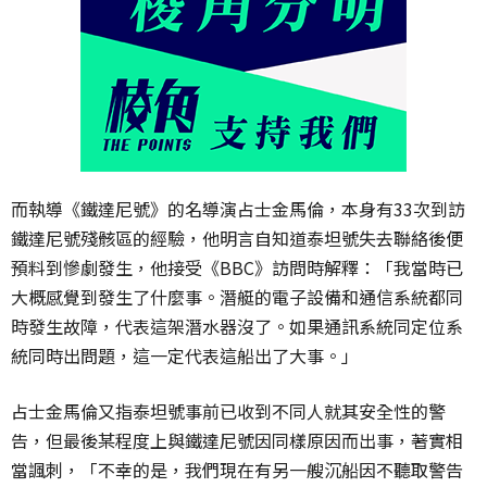
而執導《鐵達尼號》的名導演占士金馬倫，本身有33次到訪
鐵達尼號殘骸區的經驗，他明言自知道泰坦號失去聯絡後便
預料到慘劇發生，他接受《BBC》訪問時解釋：「我當時已
大概感覺到發生了什麼事。潛艇的電子設備和通信系統都同
時發生故障，代表這架潛水器沒了。如果通訊系統同定位系
統同時出問題，這一定代表這船出了大事。」
占士金馬倫又指泰坦號事前已收到不同人就其安全性的警
告，但最後某程度上與鐵達尼號因同樣原因而出事，著實相
當諷刺，「不幸的是，我們現在有另一艘沉船因不聽取警告