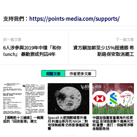
支持我們：
https://points-media.com/supports/
前一篇文章
下一篇文章
6人涉參與2019年中環「和你
資方願加薪至少15％超通脹 希
lunch」 暴動罪成判囚4年
斯路保安取消罷工
相關文章
作者更多文章
【馮睎乾十三維度】一稿兩
SpaceX 火箭殘骸疑意外撞
中國加強審查富豪海外投資
投的「回流香港」潮文
月 料撞出新月坑 NASA：對
收益 全球追查數千億美元欠
地球無威脅 仍待影像確認撞
稅 滙豐、渣打、保誠等涉華
擊
金融股急挫