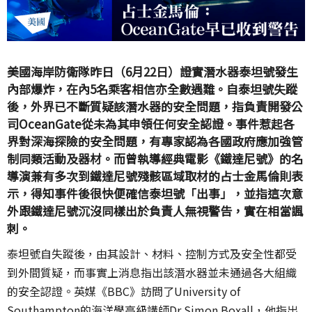
美國海岸防衛隊昨日（6月22日）證實潛水器泰坦號發生
內部爆炸，在內5名乘客相信亦全數遇難。自泰坦號失蹤
後，外界已不斷質疑該潛水器的安全問題，指負責開發公
司OceanGate從未為其申領任何安全認證。事件惹起各
界對深海探險的安全問題，有專家認為各國政府應加強管
制同類活動及器材。而曾執導經典電影《鐵達尼號》的名
導演兼有多次到鐵達尼號殘骸區域取材的占士金馬倫則表
示，得知事件後很快便確信泰坦號「出事」，並指這次意
外跟鐵達尼號沉沒同樣出於負責人無視警告，實在相當諷
刺。
泰坦號自失蹤後，由其設計、材料、控制方式及安全性都受
到外間質疑，而事實上消息指出該潛水器並未通過各大組織
的安全認證。英媒《BBC》訪問了University of
Southampton的海洋學高級講師Dr Simon Boxall，他指出