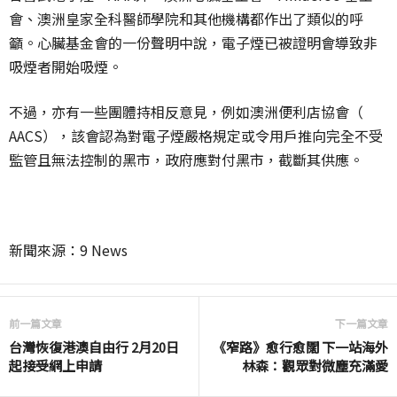
會、澳洲皇家全科醫師學院和其他機構都作出了類似的呼
籲。心臟基金會的一份聲明中說，電子煙已被證明會導致非
吸煙者開始吸煙。
不過，亦有一些團體持相反意見，例如澳洲便利店協會（
AACS），該會認為對電子煙嚴格規定或令用戶推向完全不受
監管且無法控制的黑市，政府應對付黑市，截斷其供應。
新聞來源：9 News
前一篇文章
下一篇文章
台灣恢復港澳自由行 2月20日
《窄路》愈行愈闊 下一站海外
起接受網上申請
林森：觀眾對微塵充滿愛