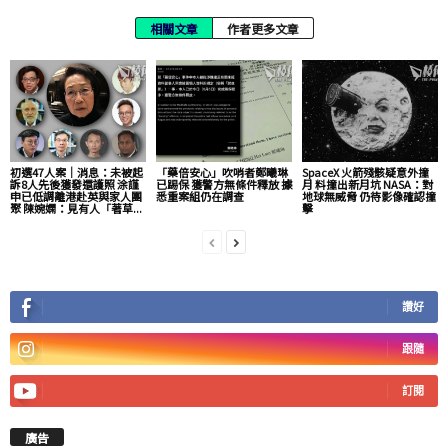
相關文章
作者更多文章
初選47人案｜消息：未被起
「藥倍安心」吹哨者鄭曦琳
SpaceX 火箭殘骸疑意外撞
訴8人先後獲發還護照 涂謹
已踢保 獲警方無條件釋放 據
月 料撞出新月坑 NASA：對
申已低調離港赴英與家人團
悉重案組仍在調查
地球無威脅 仍待影像確認撞
聚 陳婉嫻：見有人「著草...
擊
讚好
跟隨
訂閱
廣告