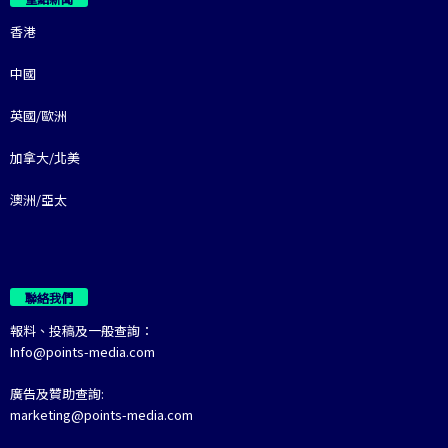
香港
中國
英國/歐洲
加拿大/北美
澳洲/亞太
聯絡我們
報料、投稿及一般查詢：
Info@points-media.com
廣告及贊助查詢:
marketing@points-media.com