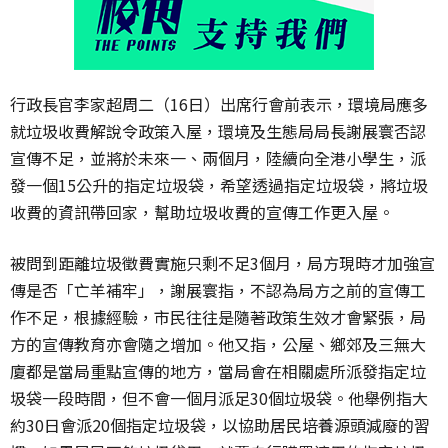
行政長官李家超周二（16日）出席行會前表示，環境局應多
就垃圾收費解說令政策入屋，環境及生態局局長謝展寰否認
宣傳不足，並將於未來一、兩個月，陸續向全港小學生，派
發一個15公升的指定垃圾袋，希望透過指定垃圾袋，將垃圾
收費的資訊帶回家，幫助垃圾收費的宣傳工作更入屋。
被問到距離垃圾徵費實施只剩不足3個月，局方現時才加強宣
傳是否「亡羊補牢」，謝展寰指，不認為局方之前的宣傳工
作不足，根據經驗，市民往往是隨著政策生效才會緊張，局
方的宣傳教育亦會隨之增加。他又指，公屋、鄉郊及三無大
廈都是當局重點宣傳的地方，當局會在相關處所派發指定垃
圾袋一段時間，但不會一個月派足30個垃圾袋。他舉例指大
約30日會派20個指定垃圾袋，以協助居民培養源頭減廢的習