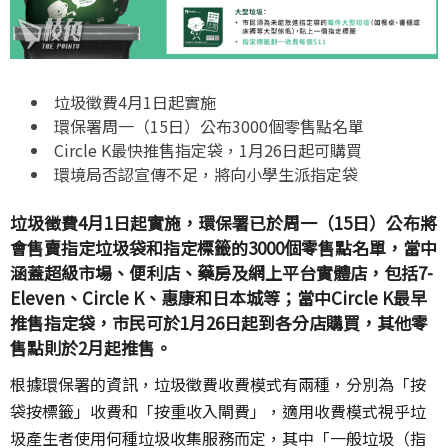
垃圾徵費
4
月
1
日起實施
環保署周一（
15
日）公布
3000
個零售點名單
Circle K
最快推售指定袋，
1
月
26
日起可購買
環境局否認宣傳不足，將向小學生派指定袋
垃圾徵費4月1日起實施，環保署已於周一（15日）公布將
會售賣指定垃圾袋和指定標籤的3000個零售點名單，當中
涵蓋超級市場、便利店、藥房及網上平台實體店，包括7-
Eleven、Circle K、惠康和日本城等；當中Circle K最早
推售指定袋，市民可於1月26日起到各分店購買，其他零
售點則於2月起推售。
根據環保署的資訊，垃圾徵費收費模式有兩種，分別為「按
袋按標籤」收費和「按重收入閘費」，適用收費模式視乎垃
圾產生者使用何種垃圾收集服務而定，其中「一般垃圾（指