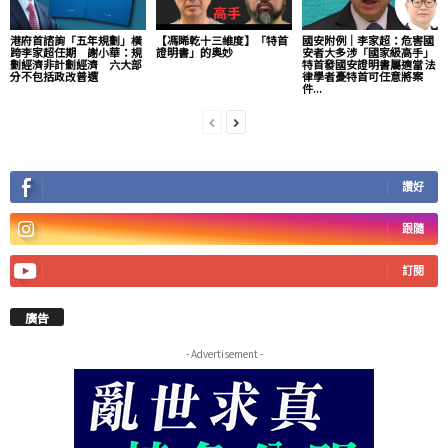
港府首諮詢「五年規劃」橫
【馮睎乾十三維度】「特首
國安附例｜李家超：危害國
跨李家超任期 謝小華：規
證明書」的奧妙
安者大多涉「國家級高手」
劃經濟非計劃經濟 六大部
特首發國安證明書屬適當 法
分不包括政改普選
律學者憂特首可任意將案
件...
讚好
跟隨
訂閱
廣告
- Advertisement -