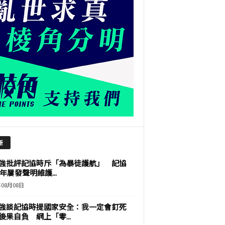
新
強批評記協時斥「為暴徒護航」 記協
9年屢發聲明維護...
年08月08日
強談記協時提國家安全：我一定會釘死
後果自負 網上「零...