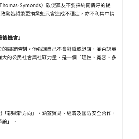
homas-Symonds）敦促黨友不要採納衛倩婷的提
，執政黨若頻繁更換黨魁只會造成不穩定，亦不利集中精
最後機會」
位的關鍵時刻。他強調自己不會辭職或退讓，並否認英
強大的公民社會與社區力量，是一個「理性、寬容、多
出「親歐新方向」，涵蓋貿易、經濟及國防安全合作，
爭論」。