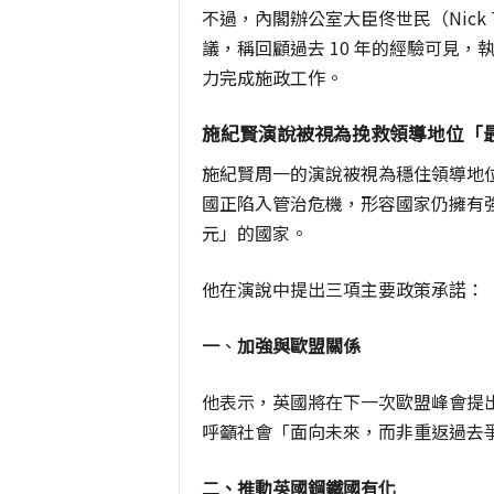
不過，內閣辦公室大臣佟世民（Nick T
議，稱回顧過去 10 年的經驗可見
力完成施政工作。
施紀賢演說被視為挽救領導地位「
施紀賢周一的演說被視為穩住領導地
國正陷入管治危機，形容國家仍擁有
元」的國家。
他在演說中提出三項主要政策承諾：
一
、
加強與歐盟關係
他表示，英國將在下一次歐盟峰會提
呼籲社會「面向未來，而非重返過去
二、推動英國鋼鐵國有化