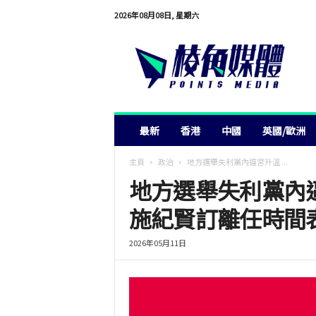
2026年08月08日, 星期六
棱
角
媒
體
最新
香港
中國
英國/歐洲
主頁
政治
地方選舉失利黨內逼宮升溫 ...
地方選舉失利黨內
施紀賢訂離任時間表
2026年05月11日