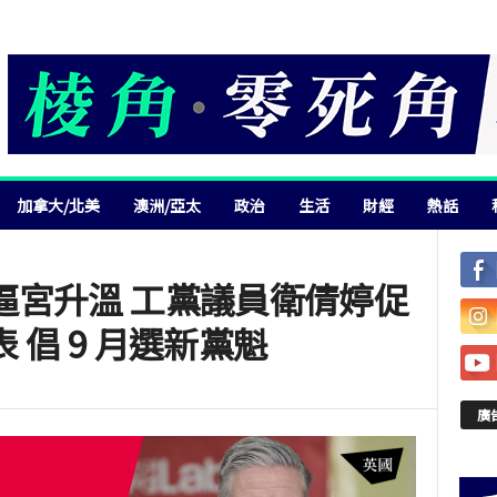
加拿大/北美
澳洲/亞太
政治
生活
財經
熱話
逼宮升溫 工黨議員衛倩婷促
 倡 9 月選新黨魁
廣