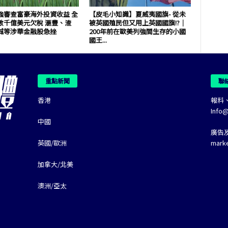
強審查富豪海外投資收益 全
【皮毛小知識】夏威夷國旗- 從未
數千億美元欠稅 滙豐、渣
被英國殖民但又用上英國國旗!?｜
誠等涉華金融股急挫
200年前在歐美列強間生存的小國
國王...
重點新聞
聯
香港
報料
Info
中國
廣告
英國/歐洲
mark
加拿大/北美
澳洲/亞太