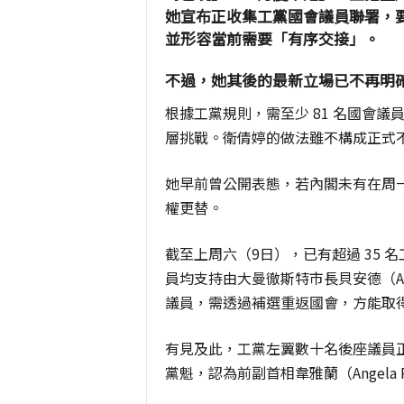
她宣布正收集工黨國會議員聯署，要
並形容當前需要「有序交接」。
不過，她其後的最新立場已不再明
根據工黨規則，需至少 81 名國會
層挑戰。衛倩婷的做法雖不構成正式
她早前曾公開表態，若內閣未有在周
權更替。
截至上周六（9日），已有超過 35
員均支持由大曼徹斯特市長貝安德（An
議員，需透過補選重返國會，方能取
有見及此，工黨左翼數十名後座議員正準
黨魁，認為前副首相韋雅蘭（Angela