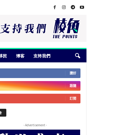
移民
博客
支持我們
讚好
跟隨
訂閱
告
- Advertisement -