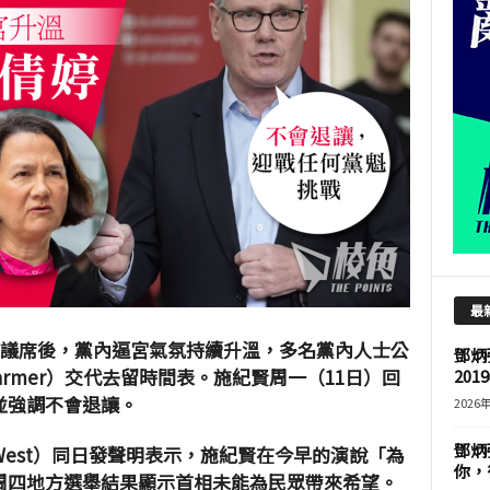
最
 個議席後，黨內逼宮氣氛持續升溫，多名黨內人士公
鄧炳
tarmer）交代去留時間表。施紀賢周一（11日）回
201
並強調不會退讓。
2026
鄧炳
e West）同日發聲明表示，施紀賢在今早的演說「為
你，
周四地方選舉結果顯示首相未能為民眾帶來希望。