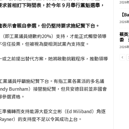
2026
求首相訂下時間表，於今年 9 月舉行黨魁選舉，
【B
2026
確表示會親自參選，但仍堅持要求施紀賢下台。
蔡英
議員（即工黨議員總數約20%）支持，才能正式觸發領導
委 
不信任投票，但被視為變相測試黨內支持度。
2026
一或之前提出替代方案，她將啟動挑戰程序，推動領導
 名工黨議員呼籲施紀賢下台。有指工黨各黨派的多名議
dy Burnham）接替施紀賢，但貝安德目前並非國會
得參選資格。
備轉而支持能源大臣文立彬（Ed Miliband）角逐
 Rayner）的支持度不足以令其成功上台。