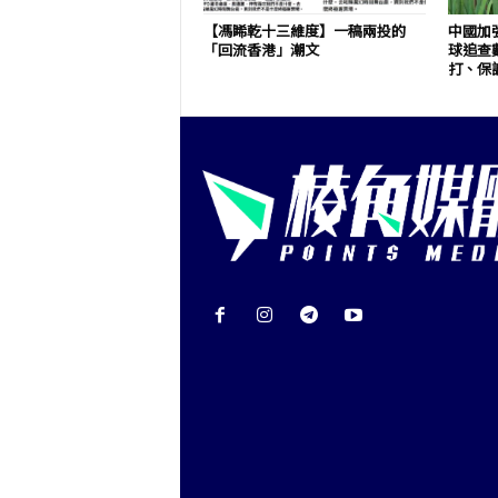
【馮睎乾十三維度】一稿兩投的
中國加
「回流香港」潮文
球追查
打、保