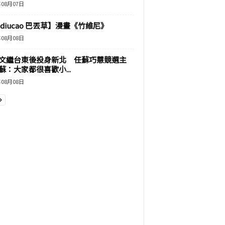
年08月07日
adiucao 巴丟草】漫畫《竹維尼》
年08月08日
文繼台東後投身新北 任蘇巧慧競選主
蘇：大家都很喜歡小...
年08月08日