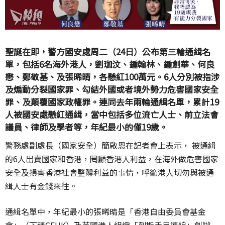
聖誕在即，警方國安處周二（24日）公布第三輪通緝名
單，包括6名海外港人，劉珈汶、鍾翰林、鍾劍華、何良
懋、鄭敬基、及張晞晴，各懸紅100萬元。6人分別被指涉
及煽動分裂國家罪、勾結外國或者境外勢力危害國家安全
罪、及顛覆國家政權罪。連同去年兩輪通緝名單，累計19
人被國安處懸紅通緝，當中包括多位流亡人士、前立法會
議員、律師及學者等，年紀最小的僅19歲。
警務處副處長（國家安全）簡啟恩在記者會上表示， 被通緝
的6人出賣國家和香港，罔顧香港人利益，在海外做危害國家
安全及損害香港社會整體利益的事情，呼籲港人切勿與被通
緝人士有金錢來往。
通緝名單中，年紀最小的張晞晴是「香港自由委員會基金
會」（下稱CFHK）及英國港人組織「列斯手足連線」創辦