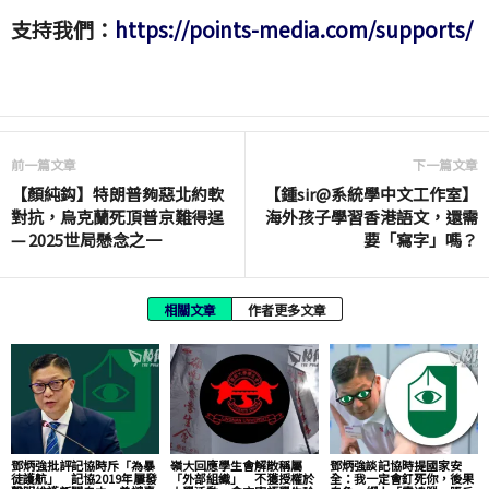
支持我們：
https://points-media.com/supports/
前一篇文章
下一篇文章
【顏純鈎】特朗普夠惡北約軟
【鍾sir@系統學中文工作室】
對抗，烏克蘭死頂普京難得逞
海外孩子學習香港語文，還需
— 2025世局懸念之一
要「寫字」嗎？
相關文章
作者更多文章
鄧炳強批評記協時斥「為暴
嶺大回應學生會解散稱屬
鄧炳強談記協時提國家安
徒護航」 記協2019年屢發
「外部組織」 不獲授權於
全：我一定會釘死你，後果