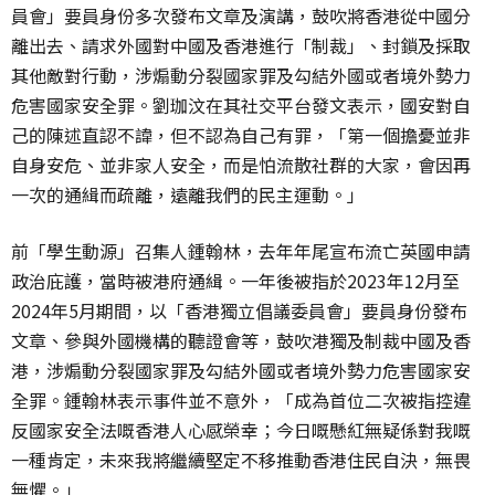
員會」要員身份多次發布文章及演講，鼓吹將香港從中國分
離出去、請求外國對中國及香港進行「制裁」、封鎖及採取
其他敵對行動，涉煽動分裂國家罪及勾結外國或者境外勢力
危害國家安全罪。劉珈汶在其社交平台發文表示，國安對自
己的陳述直認不諱，但不認為自己有罪，「第一個擔憂並非
自身安危、並非家人安全，而是怕流散社群的大家，會因再
一次的通緝而疏離，遠離我們的民主運動。」
前「學生動源」召集人鍾翰林，去年年尾宣布流亡英國申請
政治庇護，當時被港府通緝。一年後被指於2023年12月至
2024年5月期間，以「香港獨立倡議委員會」要員身份發布
文章、參與外國機構的聽證會等，鼓吹港獨及制裁中國及香
港，涉煽動分裂國家罪及勾結外國或者境外勢力危害國家安
全罪。鍾翰林表示事件並不意外，「成為首位二次被指控違
反國家安全法嘅香港人心感榮幸；今日嘅懸紅無疑係對我嘅
一種肯定，未來我將繼續堅定不移推動香港住民自決，無畏
無懼。」