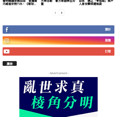
聲明維護新聞自由 曾譴責
大學活動 會方寄語學生珍
自負 網上「零追蹤」賬戶
示威者針對TVB、《環球...
重
人身攻擊候選執委
讚好
跟隨
訂閱
廣告
- Advertisement -