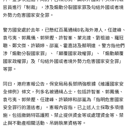
官員進行「制裁」，涉及煽動分裂國家罪及勾結外國或者境
外勢力危害國家安全罪。
警方國安處於去年，已懸紅百萬通緝8名海外港人，任建峰、
袁弓夷、郭鳳儀、郭榮鏗、許智峯、蒙兆達、劉祖廸、羅冠
聰、鄭文傑、許穎婷、邵嵐、霍嘉誌及蔡明達 。警方指他們
涉「煽動分裂國家罪」、「顛覆國家政權罪」、「煽動顛覆
國家政權罪」及「勾結外國或者境外勢力危害國家安全罪」
等罪。
同日，港府憲報公告，保安局局長鄧炳強根據《維護國家安
全條例》條文，列多名被通緝亼士，包括許智峯、郭鳳儀、
袁弓夷、郭榮鏗、任建峰、許穎婷和邵嵐為「指明危害國家
安全罪行的潛逃者」。憲報內容指，已上述人士採取多項措
施，包括撤銷特區護照、禁止提供資金等或處理資金等、禁
止與不動產相關活動、吊銷執業資格等。