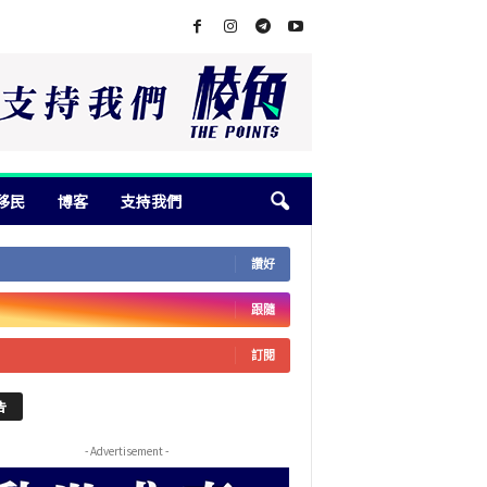
移民
博客
支持我們
讚好
跟隨
訂閱
告
- Advertisement -