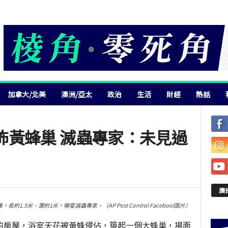
加拿大/北美
澳洲/亞太
政治
生活
財經
熱話
怖黃蜂巢 滅蟲專家：未見過
廣
.5米、濶約1米，嚇窒滅蟲專家。（AP Pest Control Facebool圖片）
的房屋，浴室天花被黃蜂侵佔，築起一個大蜂巢，場面