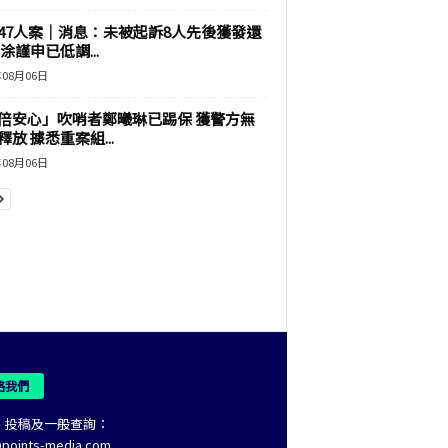
47人案｜消息：未被起訴8人先後獲發還
涂謹申已低調...
年08月06日
倍安心」吹哨者鄭曦琳已踢保 獲警方無
釋放 據悉重案組...
年08月06日
絡我們
、投稿及一般查詢：
@points-media.com