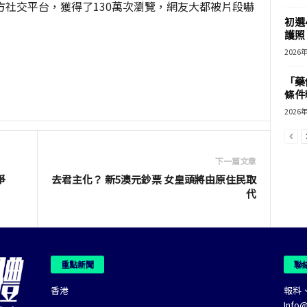
官方社交平台，獲得了130萬次瀏覽，網友大都被片段嚇
初選
護照 
2026
「藥
條件
2026
下一篇文章
爭
去君主化？ 新5澳元鈔票 女皇頭將由原住民取
代
重點新聞
聯
香港
報料
Info