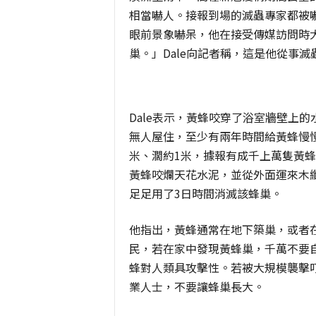
相當嚇人。接報到場的滅蟲專家都被嚇一跳。 
眼前景象嚇呆，他在接受傳媒訪問時
巢。」Dale向記者稱，這是他從事
Dale表示，黃蜂咬穿了浴室牆壁上
無人屋住，至少有兩年時間給黃蜂慢慢
米、濶約1米，據報有成千上萬隻黃
黃蜂咬爛天花水泥，並從外面運來木纖
足足用了3日時間消滅該蜂巢。
他指出，黃蜂通常在地下築巢，或者
民，若在家中發現黃蜂巢，千萬不要
蜂對人類具攻擊性。若被大規模襲擊
業人士，不要讓蜂巢長大。