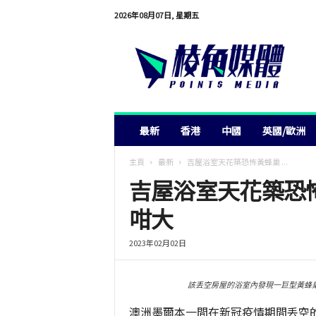
2026年08月07日, 星期五
棱
角
媒
體
最新
香港
中國
英國/歐洲
主頁
最新
吉屋浴室天花築恐怖黃蜂巢 ...
吉屋浴室天花築恐
咁大
2023年02月02日
該丢空房屋的浴室內發現一巨型黃蜂巢，長約1
澳洲墨爾本一間在新冠疫情期間丢空