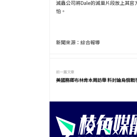
滅蟲公司將Dale的滅巢片段放上其
怕。
新聞來源：綜合報導
前一篇文章
美國務卿布林肯本周訪華 料討論烏俄戰