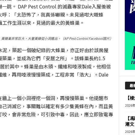
DAP Pest Control 的滅蟲專家Dale入屋後被
大呼：「太恐怖了，我真係嚇親。未見過咁大嘅蜂
滅蟲工作生涯以來，見過的最大的黃蜂巢。
黃蜂巢非常巨大，大量黃蜂從小洞進出。（AP Pest Control Facebool圖片）
的水泥，築起一個破紀錄的大蜂巢，亦正好由於該房屋
築巢，並成為它們「安居之所」。該蜂巢長約1.5
蜂居於其中。蜂巢是由木頭、纖維和唾液製成，他相信
維，再用唾液慢慢築成，工程非常「浩大」。Dale
最
在牆上一個小洞裡挖一個洞，再慢慢築巢。他提醒市
【棱角
自己消滅它，事關難以確定有多少隻黃蜂在內，而且黃
2026
叮咬，會非常危險，可引致中毒，因此，應立即致電專
【馮
潮文
2026