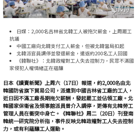
日媒：2,000名吉林省北韓工人被拖欠薪金，上周罷工
抗議
中國工廠向北韓支付工人薪金，但被北韓當局扣起
北韓派官員調停並發還薪金，遣返約200名工人回國
《韓聯社》：北韓政權對工人失去控制力，民眾不滿國
家侵犯人權情緒正在蘊釀
日本《讀賣新聞》上周六（17日）報道，約2,000名由北
韓國防省旗下貿易公司，派遣到中國吉林省工廠的工人，
近日因不滿工廠長期拖欠薪酬，發起罷工並佔領工廠。北
韓國家保衞省及領事館派員曾介入調停，更傳有北韓勞工
管理人員在衝突中身亡。《韓聯社》周二（20日）刊登南
韓統一研究院分析指，事件反映北韓政權對工人失去控制
力，或有利蘊釀工人運動。