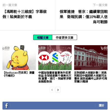
前一篇文章
下一篇文章
【馮睎乾十三維度】字幕做
俄軍連捷 普京：繼續鞏固戰
假！陷美斯於不義
果 衛報民調：僅10%歐人信
烏可戰勝
相關文章
作者更多文章
【Badiucao 巴丟草】漫畫
中國加強審查富豪海外投資
反對超級大使館計劃｜英高
《竹維尼》
收益 全球追查數千億美元欠
院駁回中國超級大使館司法
稅 滙豐、渣打、保誠等涉華
覆核 居民組織申上訴許可再
金融股急挫
眾籌20萬鎊
讚好