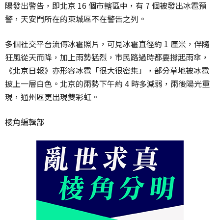
陽發出警告，即北京 16 個市轄區中，有 7 個被發出冰雹預
警，天安門所在的東城區不在警告之列。
多個社交平台流傳冰雹照片，可見冰雹直徑約 1 厘米，伴隨
狂風從天而降，加上雨勢猛烈，市民路過時都要撐起雨傘，
《北京日報》亦形容冰雹「很大很密集」，部分草地被冰雹
披上一層白色。北京的雨勢下午約 4 時多減弱，雨後陽光重
現，通州區更出現雙彩虹。
棱角編輯部