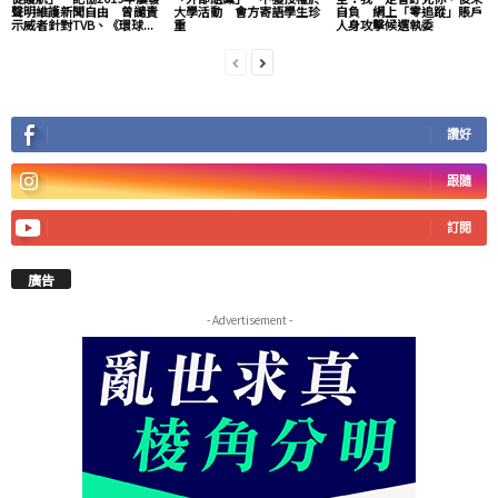
聲明維護新聞自由 曾譴責
大學活動 會方寄語學生珍
自負 網上「零追蹤」賬戶
示威者針對TVB、《環球...
重
人身攻擊候選執委
讚好
跟隨
訂閱
廣告
- Advertisement -