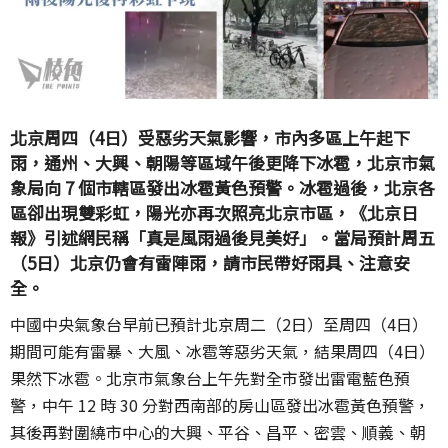
北京周四（4日）受惡劣天氣影響，市內多區上午起下
雨，通州、大興、朝陽等區域午後更降下冰雹，北京市氣
象局向 7 個市轄區發出冰雹黃色預警。冰雹過後，北京各
區卻出現雙彩虹，陽光亦再次照亮北京市區，《北京日
報》引述網民稱「真是風雨過後見美好」。當局預計周五
（5日）北京仍會有雷陣雨，請市民帶好雨具、注意安
全。
中國中央氣象台早前已預計北京周二（2日）至周四（4日）
期間可能有雷暴、大風、冰雹等惡劣天氣，結果周四（4日）
果然下冰雹。北京市氣象台上午先對全市發出雷電藍色預
警，中午 12 時 30 分對西南部的房山區發出冰雹黃色預警，
其後再對圍繞市中心的大興、平谷、昌平、密雲、順義、朝