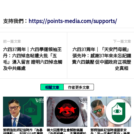
支持我們：
https://points-media.com/supports/
前一篇文章
下一篇文章
六四37周年｜六四學運領袖王
六四37周年｜「天安門母親」
丹：六四悼念帖遭大批「五
張先玲：感謝37年來未忘記譴
毛」湧入留言 證明六四悼念觸
責六四鎮壓 促中國政府正視歷
及中共痛處
史真相
相關文章
作者更多文章
鄧炳強批評記協時斥「為暴
嶺大回應學生會解散稱屬
鄧炳強談記協時提國家安
徒護航」 記協2019年屢發
「外部組織」 不獲授權於
全：我一定會釘死你，後果