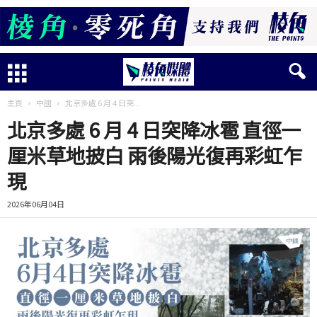
主頁
中國
北京多處 6 月 4 日突...
北京多處 6 月 4 日突降冰雹 直徑一
厘米草地披白 雨後陽光復再彩虹乍
現
2026年06月04日