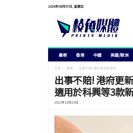
2026年08月07日, 星期五
棱
角
媒
體
最新
香港
中國
英國/歐洲
主頁
最新
出事不賠! 港府更新疫苗保...
出事不賠! 港府更
適用於科興等3款
2022年12月23日