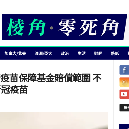
加拿大/北美
澳洲/亞太
政治
生活
財經
熱話
新疫苗保障基金賠償範圍 不
新冠疫苗
廣