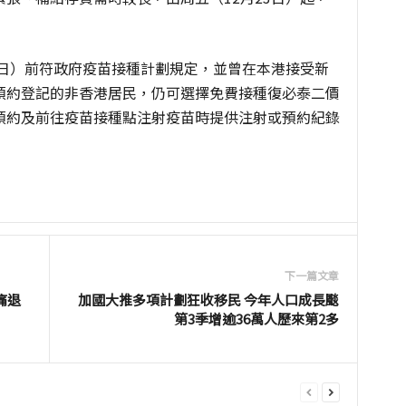
3日）前符政府疫苗接種計劃規定，並曾在本港接受新
預約登記的非香港居民，仍可選擇免費接種復必泰二價
預約及前往疫苗接種點注射疫苗時提供注射或預約紀錄
下一篇文章
痛退
加國大推多項計劃狂收移民 今年人口成長颷
第3季增逾36萬人歷來第2多