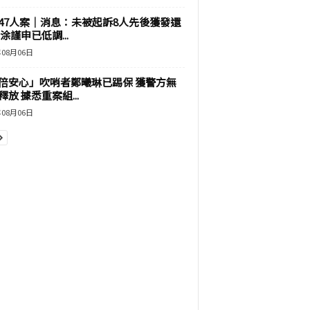
47人案｜消息：未被起訴8人先後獲發還
涂謹申已低調...
年08月06日
倍安心」吹哨者鄭曦琳已踢保 獲警方無
釋放 據悉重案組...
年08月06日