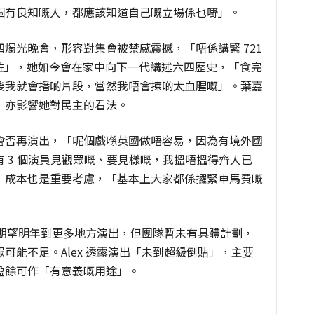
個有良知嘅人，都應該知道自己嘅立場係乜嘢」。
燭光晚會，形容對集會被禁感震撼，「唔係講緊 721
無咗」，她如今會在家中向下一代講述六四歷史，「食完
後我就會播啲片段，當然我唔會揀啲太血腥嘅」。葉嘉
，亦影響她對民主的看法。
會否再演出，「呢個戲喺英國做唔容易，因為有境外國
 3 個演員見觀眾嘅、要見樣嘅，我搵唔搵得齊人已
，成本也是重要考慮，「基本上大家都係攞緊車馬費嘅
隊，期望明年到更多地方演出，但團隊暫未有具體計劃，
可能不足。Alex 透露演出「未到超級倒貼」，主要
盈餘可作「有意義嘅用途」。