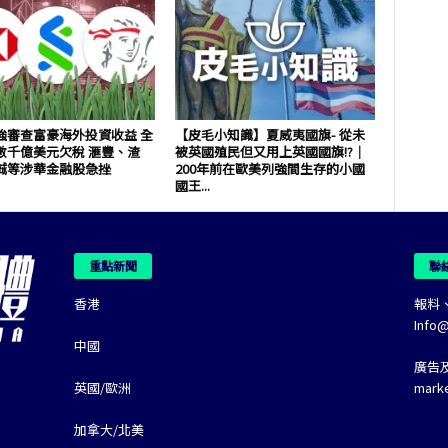
強審查富豪海外投資收益 全
【皮毛小知識】夏威夷國旗- 從未
數千億美元欠稅 滙豐、渣
被英國殖民但又用上英國國旗!?｜
誠等涉華金融股急挫
200年前在歐美列強間生存的小國
國王...
重點新聞
聯
香港
報料
Info
中國
廣告
英國/歐洲
mark
加拿大/北美