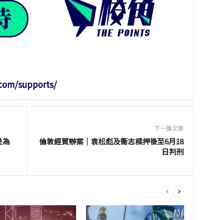
.com/supports/
下一篇文章
是為
倫敦經貿辦案｜袁松彪及衞志樑押後至6月18
日判刑