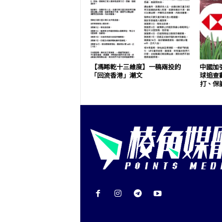
【馮睎乾十三維度】一稿兩投的
中國加
「回流香港」潮文
球追查
打、保