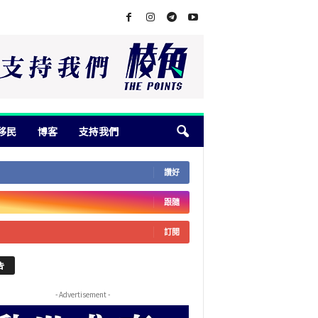
移民
博客
支持我們
讚好
跟隨
訂閱
告
- Advertisement -