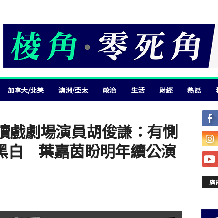
加拿大/北美
澳洲/亞太
政治
生活
財經
熱話
四讀戲劇場演員胡俊謙：有惻
黑白 葉嘉茵盼明年續公演
廣