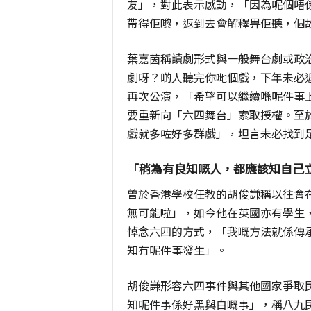
友」，對此表示感動，「因為呢個唔
帶得佢嚟，返到去會解釋畀佢聽，個
葉嘉茵稱讀劇形式與一般舞台劇或政
劇呀？啲人聽完你哋個戲，下年未必
再次公演，「希望可以繼續喺呢件事
要重新向「六四舞台」索取授權。至
戲就多咗好多群戲」，坦言未必找到
「稍為有良知嘅人，都應該知自己
曾於香港學校任教的胡俊謙稱以往會在
無可能啦」，如今他在英國亦有學生
悼念六四的方式，「我嘅方法就係傳
知有呢件事發生」。
胡俊謙形容六四事件與其他國家爭取
知呢件事係好黑與白嘅事」，稱八九