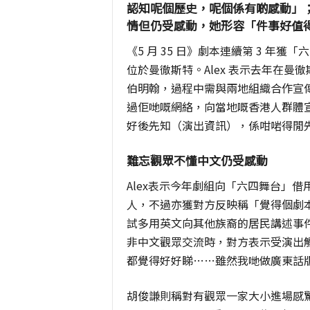
認知呢個歷史，呢個係有啲感動」
情但仍受感動，她形容「件事好值
《5 月 35 日》劇本連續第 3 
位於曼徹斯特。Alex 表示去年在曼徹
伯明翰，過程中需與兩地組織合作宣
過佢哋嘅網絡，向當地嘅香港人群體
好後先知（演出資訊），係咁啱得閒
難忘觀眾不懂中文仍受感動
Alex表示今年劇組向「六四舞台」
人，不過亦獲對方反映稱「覺得個劇
試多用英文向其他族裔的居民講述事
非中文觀眾交流時，對方表示受演出
都覺得好好睇……雖然我哋做廣東話
胡俊謙則稱對有觀眾一家大小進場感驚