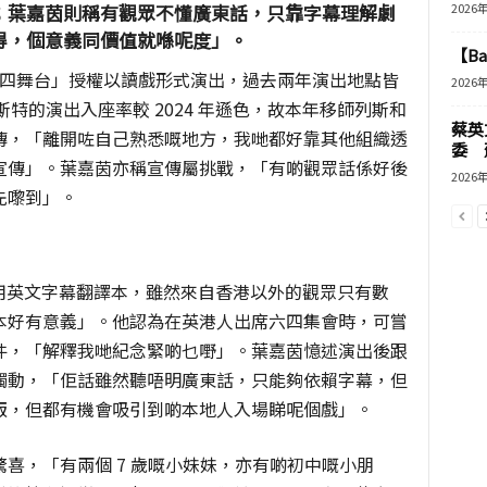
；葉嘉茵則稱有觀眾不懂廣東話，只靠字幕理解劇
2026
得，個意義同價值就喺呢度」。
【B
年獲「六四舞台」授權以讀戲形式演出，過去兩年演出地點皆
2026
斯特的演出入座率較 2024 年遜色，故本年移師列斯和
蔡英
傳，「離開咗自己熟悉嘅地方，我哋都好靠其他組織透
委 
宣傳」。葉嘉茵亦稱宣傳屬挑戰，「有啲觀眾話係好後
2026
先嚟到」。
借用英文字幕翻譯本，雖然來自香港以外的觀眾只有數
本好有意義」。他認為在英港人出席六四集會時，可嘗
件，「解釋我哋紀念緊啲乜嘢」。葉嘉茵憶述演出後跟
觸動，「佢話雖然聽唔明廣東話，只能夠依賴字幕，但
版，但都有機會吸引到啲本地人入場睇呢個戲」。
喜，「有兩個 7 歲嘅小妹妹，亦有啲初中嘅小朋