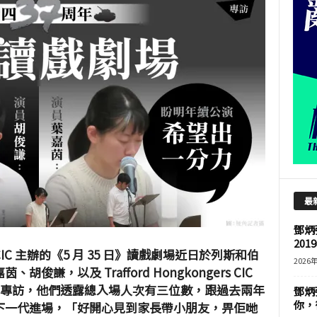
最
鄧炳
201
ers CIC 主辦的《5 月 35 日》讀戲劇場近日於列斯和伯
2026
俊謙，以及 Trafford Hongkongers CIC
《棱角》專訪，他們透露總入場人次有三位數，跟過去兩年
鄧炳
你，
下一代進場，「好開心見到家長帶小朋友，畀佢哋