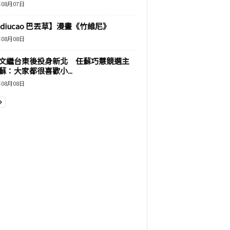
年08月07日
adiucao 巴丟草】漫畫《竹維尼》
年08月08日
文繼台東後投身新北 任蘇巧慧競選主
蘇：大家都很喜歡小...
年08月08日