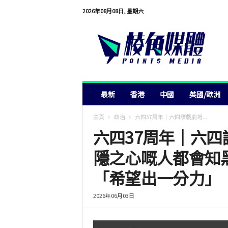
2026年08月08日, 星期六
棱
角
媒
體
最新
香港
中國
英國/歐洲
主頁
政治
六四37周年｜六四讀戲劇場...
六四37周年｜六
隱之心嘅人都會知
「希望出一分力」
2026年06月03日