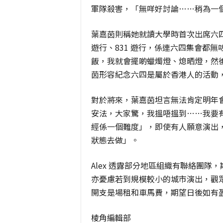
軍隊殺害，「無咩好討論……稍為一
葉嘉茵則稱她就讀大學時首次出席六四
遊行、831 遊行，係連六四集會都
飯，我就會擺啲蠟燭燈、熄晒燈，然
茵形容紀念六四是屬於香港人的活動
對於將來，葉嘉茵坦言無法肯定明年
安法，大家驚，我搵唔搵到……我要有
經係一個難度」，即使有人願意演出
狀態去做」。
Alex 透露部分地區組織有聯絡團
亦憂慮若到規模較小的城市演出，觀眾
開支是場租和車馬費，期望日後如有
棱角編輯部