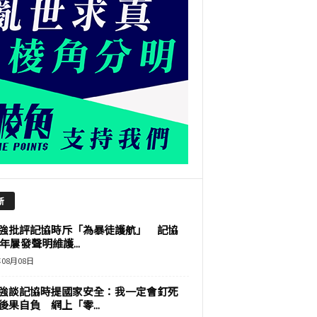
新
強批評記協時斥「為暴徒護航」 記協
9年屢發聲明維護...
年08月08日
強談記協時提國家安全：我一定會釘死
後果自負 網上「零...