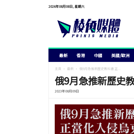
2026年08月08日, 星期六
棱
角
媒
體
最新
香港
中國
英國/歐洲
主頁
最新
俄9月急推新歷史教科書 正...
俄9月急推新歷史教
2023年08月09日