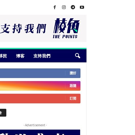
移民
博客
支持我們
讚好
跟隨
訂閱
告
- Advertisement -