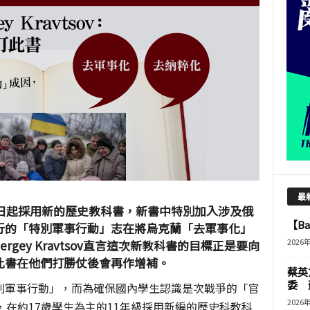
最
1日起採用新的歷史教科書，新書中特別加入涉及俄
【B
行的「特別軍事行動」志在將烏克蘭「去軍事化」
2026
gey Kravtsov直言這次新教科書的目標正是要向
此書在他們打勝仗後會再作增補。
蔡英
委 
別軍事行動」，而為確保國內學生認識是次戰爭的「官
2026
，在約17歲學生為主的11年級採用新編的歷史科教科