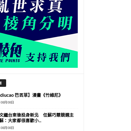
新
adiucao 巴丟草】漫畫《竹維尼》
年08月08日
文繼台東後投身新北 任蘇巧慧競選主
蘇：大家都很喜歡小...
年08月08日