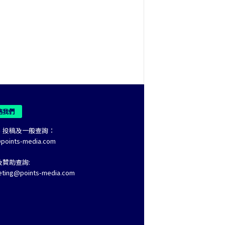
絡我們
、投稿及一般查詢：
@points-media.com
及贊助查詢:
eting@points-media.com