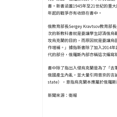
書。新書涵蓋1945年至21世紀的重
年起的戰爭亦有收錄在書中。
俄教育部長Sergey Kravtso
次的新教科書就是要讓學生認清俄烏
攻烏克蘭的目的，而原因就是要讓烏
作增補。」據指新書除了加入2014年起
代的部分，俄羅斯內部亦稱這次編寫
書中除了指出入侵烏克蘭是為了「去
俄國產生內亂，並大量引用普京的言論及想
state），意指烏克蘭本應屬於俄羅
新聞來源：衛報