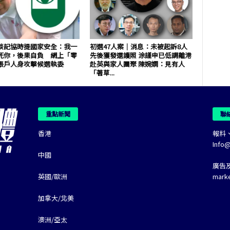
談記協時提國家安全：我一
初選47人案｜消息：未被起訴8人
死你，後果自負 網上「零
先後獲發還護照 涂謹申已低調離港
賬戶人身攻擊候選執委
赴英與家人團聚 陳婉嫻：見有人
「著草...
重點新聞
聯
香港
報料
Info
中國
廣告
英國/歐洲
mark
加拿大/北美
澳洲/亞太