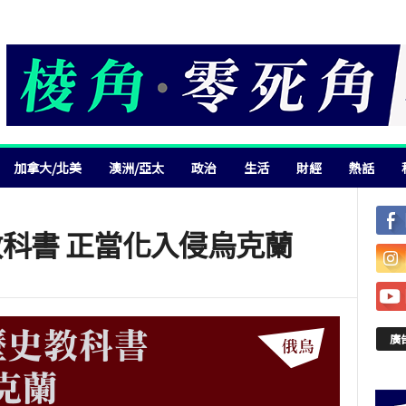
加拿大/北美
澳洲/亞太
政治
生活
財經
熱話
科書 正當化入侵烏克蘭
廣