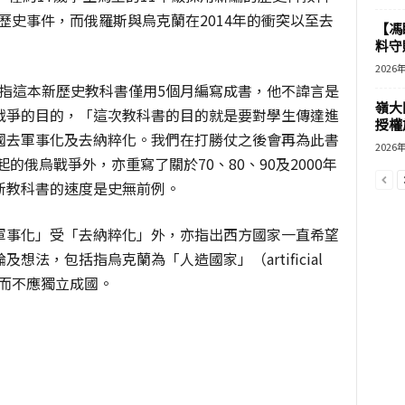
大歷史事件，而俄羅斯與烏克蘭在2014年的衝突以至去
【馮
料守
2026
v教育部長指這本新歷史教科書僅用5個月編寫成書，他不諱言是
嶺大
戰爭的目的，「這次教科書的目的就是要對學生傳達進
授權
國去軍事化及去納粹化。我們在打勝仗之後會再為此書
2026
的俄烏戰爭外，亦重寫了關於70、80、90及2000年
新教科書的速度是史無前例。
軍事化」受「去納粹化」外，亦指出西方國家一直希望
法，包括指烏克蘭為「人造國家」（artificial
斯而不應獨立成國。