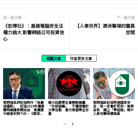
前一篇文章
下一篇文章
《彭博社》：基建電腦安全法
【人事世界】澳洲職場的靈異
權力過大 影響網絡公司投資信
空間
心
相關文章
作者更多文章
鄧炳強批評記協時斥「為暴
嶺大回應學生會解散稱屬
鄧炳強談記協時提國家安
徒護航」 記協2019年屢發
「外部組織」 不獲授權於
全：我一定會釘死你，後果
聲明維護新聞自由 曾譴責
大學活動 會方寄語學生珍
自負 網上「零追蹤」賬戶
示威者針對TVB、《環球...
重
人身攻擊候選執委