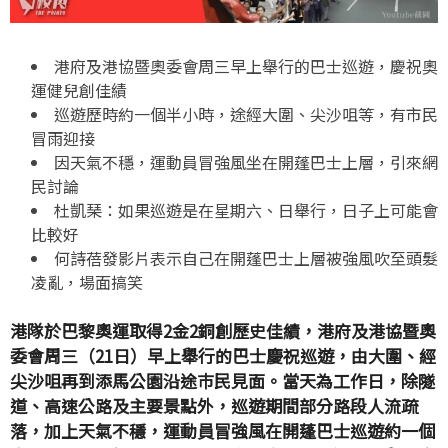
港府及港協暨奧委會周三早上舉行的巴士巡遊，慶祝奧
運健兒創佳績
巡遊歷時約一個半小時，途經大圍、尖沙咀等，有市民
冒雨迎接
因天氣不穩，運動員冒強風坐在開蓬巴士上層，引來網
民討論
杜凱琹：如果巡遊是在星期六、日舉行，日子上可能會
比較好
何詩蓓發影片表示自己在開蓬巴士上層被強風吹至頭髮
凌亂，場面搞笑
港隊於巴黎奧運取得2金2銅創歷史佳績，港府及港協暨奧
委會周三（21日）早上舉行的巴士慶祝巡遊，由大圍、經
尖沙咀再到添馬公園沿途巿民見面。當天為工作日，除隧
道、高速公路及主要景點外，巡遊期間部分路段人流疏
落，加上天氣不穩，運動員冒強風在開蓬巴士巡遊約一個