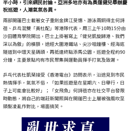
半小時，引來網民討論。亞洲多地亦有為奧運健兒舉辦慶
祝巡遊，人潮氣氛各異。
兩部開篷巴士載著女子重劍金牌江旻憓、游泳兩銅得主何詩
蓓、乒乓混雙「黃杜配」等港隊代表，周三上午10時15分由
沙田體育學院開出，巴士上掛著寫上「健兒凱旋歸港、我們
深以為傲」的橫額，途經大圍港鐵站、尖沙咀鐘樓、經海底
隧道到中環天星碼頭，再抵達終點添馬公園，巡遊全程約90
分鐘，主要景點均有市民聚集與運動員揮手打氣及致謝。
乒乓代表杜凱琹接受《香港電台》訪問表示，沿途見到市民
熱情揮手，氣氛不俗，「如果巡遊是在星期六、日舉行，日
子上可能會比較好」；「女飛魚」何詩蓓亦在社交平台發限
時動態，將自己的端莊新聞照與在開蓬巴士上層被強風吹至
頭髮凌亂作對比，場面搞笑。