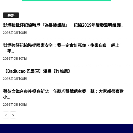
最新
鄧炳強批評記協時斥「為暴徒護航」 記協2019年屢發聲明維護...
2026年08月08日
鄧炳強談記協時提國家安全：我一定會釘死你，後果自負 網上
「零...
2026年08月07日
【Badiucao 巴丟草】漫畫《竹維尼》
2026年08月08日
蔡英文繼台東後投身新北 任蘇巧慧競選主委 蘇：大家都很喜歡
小...
2026年08月08日