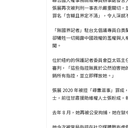
聯合國人權事務高級專員辦事處發言人勞倫
張展再次被判刑一事表示嚴重關切，
罪名「含糊且界定不清」，令人深感
「無國界記者」駐台北倡議專員白奧蘭（Ale
卻犧牲一切揭露中國政權的濫權與人
聞。
位於紐約的保護記者委員會亞太區主
審判，「這些指控無異於公然迫害她
銷所有指控，並立即釋放她。」
張展 2020 年被控「尋釁滋事」罪成
士，前往甘肅援助維權人士張盼成，
去年 8 月，她再被公安拘捕，她在
她今次被當局指控在社交媒體散布虛