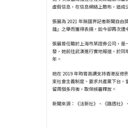
虛假信息，在信息網絡上散布，造成
張展為 2021 年無國界記者新聞
雄』之舉而獲得表揚，如今卻再次遭
張展曾任職於上海市某證券公司，是一
發，她前往武漢進行實地報道，於同年 
年。
她在 2019 年時曾高調支持香港
束社會主義制度、要求共產黨下台，
留兩個多月後，取保候審釋放。
新聞來源：
《法新社》、《路透社》