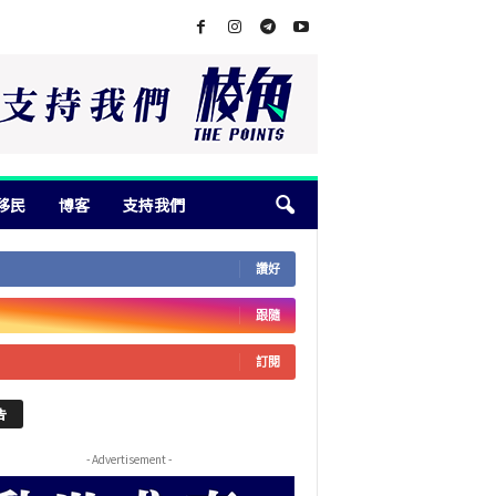
移民
博客
支持我們
讚好
跟隨
訂閱
告
- Advertisement -