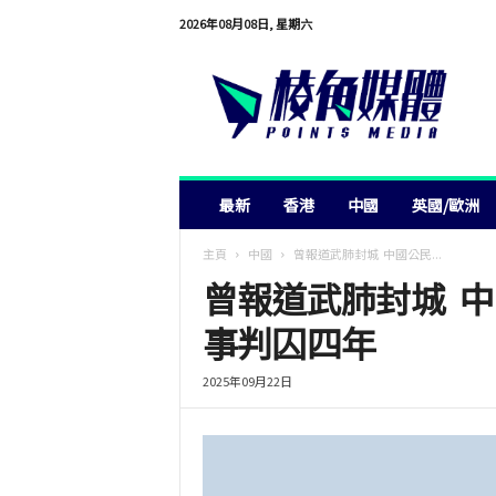
2026年08月08日, 星期六
棱
角
媒
體
最新
香港
中國
英國/歐洲
主頁
中國
曾報道武肺封城 中國公民...
曾報道武肺封城 
事判囚四年
2025年09月22日