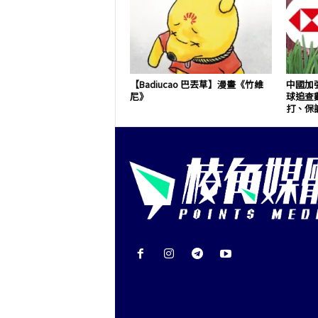
【Badiucao 巴丟草】漫畫《竹維
中國加
尼》
球追查
打、保