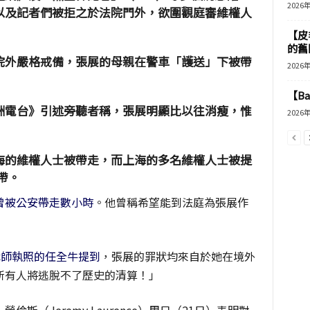
2026
以及記者們被拒之於法院門外，欲圍觀庭審維權人
【皮
的舊
院外嚴格戒備，張展的母親在警車「護送」下被帶
2026
【B
洲電台》引述旁聽者稱，張展明顯比以往消瘦，惟
2026
海的維權人士被帶走，而上海的多名維權人士被提
帶。
曾被公安帶走數小時
。他曾稱希望能到法庭為張展作
律師執照的任全牛提到
，張展的罪狀均來自於她在境外
所有人將逃脫不了歷史的清算！」