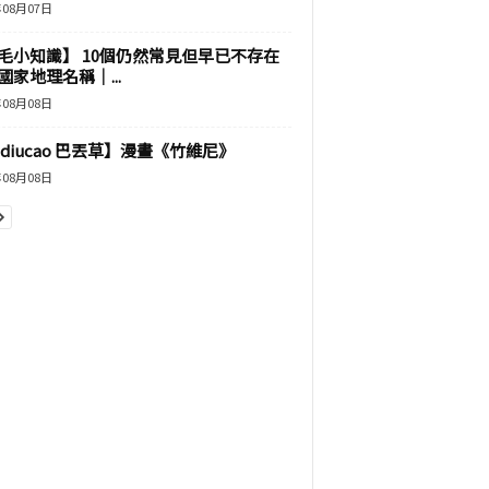
年08月07日
毛小知識】 10個仍然常見但早已不存在
國家地理名稱｜...
年08月08日
adiucao 巴丟草】漫畫《竹維尼》
年08月08日