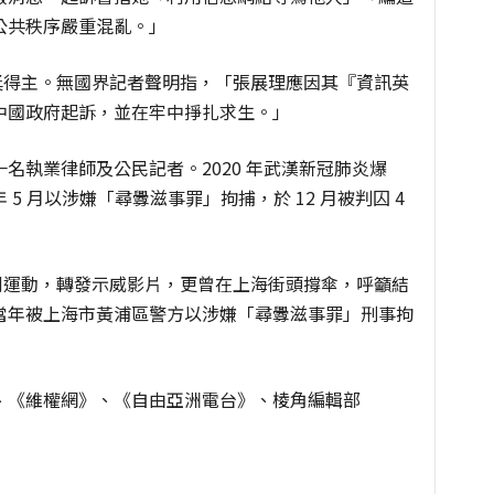
公共秩序嚴重混亂。」
自由獎得主。無國界記者聲明指，「張展理應因其『資訊英
中國政府起訴，並在牢中掙扎求生。」
名執業律師及公民記者。2020 年武漢新冠肺炎爆
5 月以涉嫌「尋釁滋事罪」拘捕，於 12 月被判囚 4
反修例運動，轉發示威影片，更曾在上海街頭撐傘，呼籲結
當年被上海市黃浦區警方以涉嫌「尋釁滋事罪」刑事拘
、《維權網》、
《自由亞洲電台》、棱角編輯部