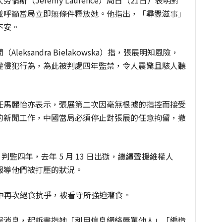
斯（Jeremy Laurence）周日（21日）表明對
並呼籲當局立即無條件釋放她。他指出，「尋釁滋事」
不安。
ksandra Bielakowska）指，張展明知風險，
權侵犯行為，為此被判處四年監禁，令人震驚且駭人聽
任馬麗怡亦表示，張展第二次因毫無根據的指控而接受
的新聞工作，中國當局必須停止對張展的任意拘留，撤
，判監四年，去年 5 月 13 日出獄，繼續聲援維權人
報導他們被打壓的狀況。
獄中再次絕食抗爭，被看守所強迫灌食。
假消息，起訴書指她「利用信息網絡辱罵他人」「編造