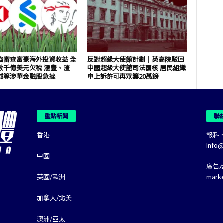
強審查富豪海外投資收益 全
反對超級大使館計劃｜英高院駁回
數千億美元欠稅 滙豐、渣
中國超級大使館司法覆核 居民組織
誠等涉華金融股急挫
申上訴許可再眾籌20萬鎊
重點新聞
聯
香港
報料
Info
中國
廣告
英國/歐洲
mark
加拿大/北美
澳洲/亞太