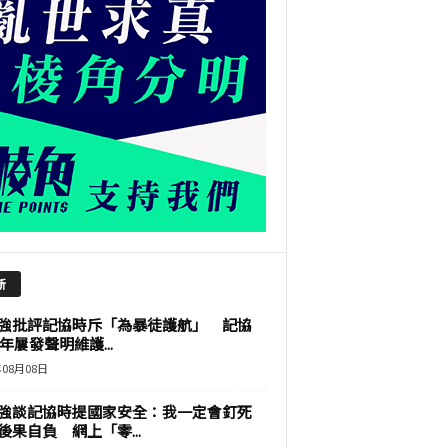
新
強批評記協時斥「為暴徒護航」 記協
9年屢發聲明維護...
年08月08日
強談記協時提國家安全：我一定會釘死
後果自負 網上「零...