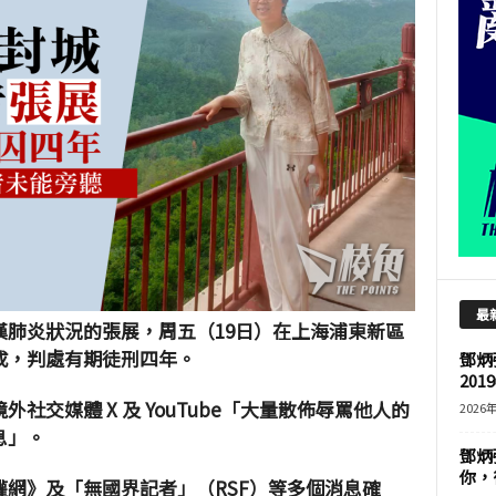
最
肺炎狀況的張展，周五（19日）在上海浦東新區
成，判處有期徒刑四年。
鄧炳
201
社交媒體 X 及 YouTube「大量散佈辱罵他人的
2026
息」。
鄧炳
你，
網》及「無國界記者」（RSF）等多個消息確