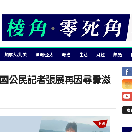
加拿大/北美
澳洲/亞太
政治
生活
財經
熱話
中國公民記者張展再因尋釁滋
廣