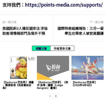
支持我們：
https://points-media.com/supports/
前一篇文章
下一篇文章
英國起訴3人違反國安法 涉協
國際特赦組織報告：三分一留
助香港情報部門及境外干預
學生在華家人被官員騷擾
相關文章
作者更多文章
【Badiucao 巴丟草】 漫畫
【Badiucao 巴丟草】 《悲
【Badiucao 巴丟草】
· 聲援香港《我是書店店
作 洛嘎·讓讚（Lobga
《2026年6月4日》
員》
Rangzen）畫像》