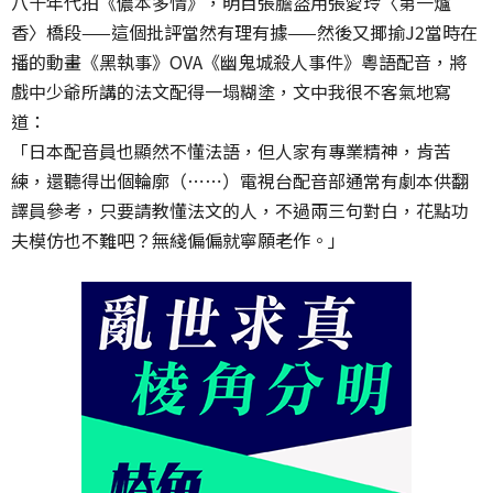
八十年代拍《儂本多情》，明目張膽盜用張愛玲〈第一爐
香〉橋段——這個批評當然有理有據——然後又揶揄J2當時在
播的動畫《黑執事》OVA《幽鬼城殺人事件》粵語配音，將
戲中少爺所講的法文配得一塌糊塗，文中我很不客氣地寫
道：
「日本配音員也顯然不懂法語，但人家有專業精神，肯苦
練，還聽得出個輪廓（⋯⋯）電視台配音部通常有劇本供翻
譯員參考，只要請教懂法文的人，不過兩三句對白，花點功
夫模仿也不難吧？無綫偏偏就寧願老作。」