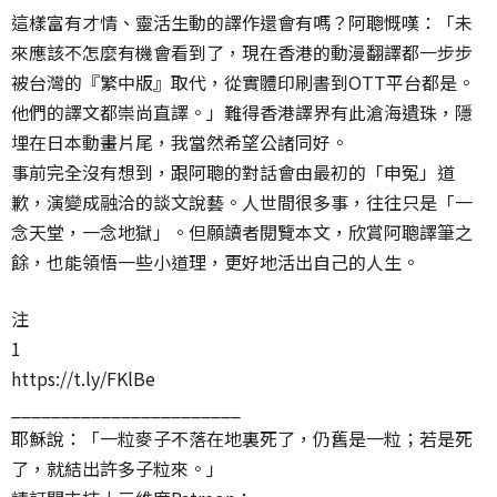
這樣富有才情、靈活生動的譯作還會有嗎？阿聰慨嘆：「未
來應該不怎麼有機會看到了，現在香港的動漫翻譯都一步步
被台灣的『繁中版』取代，從實體印刷書到OTT平台都是。
他們的譯文都崇尚直譯。」難得香港譯界有此滄海遺珠，隱
埋在日本動畫片尾，我當然希望公諸同好。
事前完全沒有想到，跟阿聰的對話會由最初的「申冤」道
歉，演變成融洽的談文說藝。人世間很多事，往往只是「一
念天堂，一念地獄」。但願讀者閱覽本文，欣賞阿聰譯筆之
餘，也能領悟一些小道理，更好地活出自己的人生。
注
1
https://t.ly/FKlBe
_______________________
耶穌說：「一粒麥子不落在地裏死了，仍舊是一粒；若是死
了，就結出許多子粒來。」