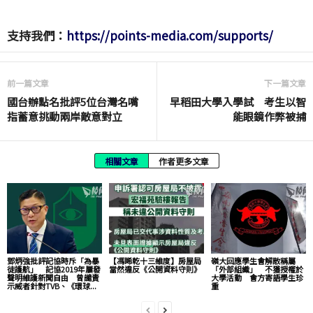
支持我們：
https://points-media.com/supports/
前一篇文章
下一篇文章
國台辦點名批評5位台灣名嘴
早稻田大學入學試 考生以智
指蓄意挑動兩岸敵意對立
能眼鏡作弊被捕
相關文章
作者更多文章
鄧炳強批評記協時斥「為暴
【馮睎乾十三維度】房屋局
嶺大回應學生會解散稱屬
徒護航」 記協2019年屢發
當然違反《公開資料守則》
「外部組織」 不獲授權於
聲明維護新聞自由 曾譴責
大學活動 會方寄語學生珍
示威者針對TVB、《環球...
重