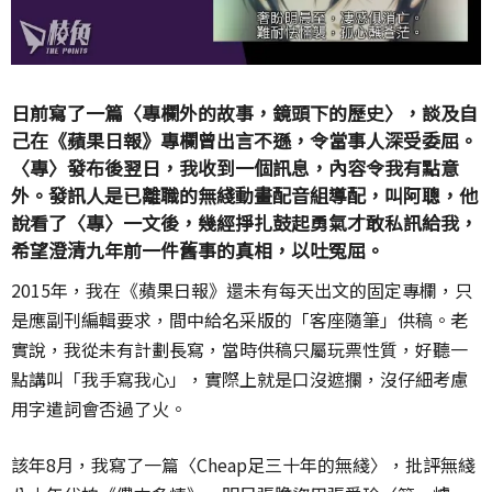
日前寫了一篇〈專欄外的故事，鏡頭下的歷史〉，談及自
己在《蘋果日報》專欄曾出言不遜，令當事人深受委屈。
〈專〉發布後翌日，我收到一個訊息，內容令我有點意
外。發訊人是已離職的無綫動畫配音組導配，叫阿聰，他
說看了〈專〉一文後，幾經掙扎鼓起勇氣才敢私訊給我，
希望澄清九年前一件舊事的真相，以吐冤屈。
2015年，我在《蘋果日報》還未有每天出文的固定專欄，只
是應副刊編輯要求，間中給名采版的「客座隨筆」供稿。老
實說，我從未有計劃長寫，當時供稿只屬玩票性質，好聽一
點講叫「我手寫我心」，實際上就是口沒遮攔，沒仔細考慮
用字遣詞會否過了火。
該年8月，我寫了一篇〈Cheap足三十年的無綫〉，批評無綫