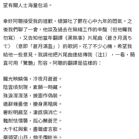
望有關人士海量包涵。
幸好阿聰接受我的道歉，總算吐了鬱在心中九年的悶氣。之
後我們聊了一會，他談及過去在無綫工作的辛酸（但他囑我
勿寫），又告知他當年翻譯《黑執事》片尾曲〈蒼き月満ち
て〉（意即「蒼月滿盈」）的歌詞，花了不少心機，希望我
給他一些意見。我請他把片尾曲連結傳我（注1），一看，簡
直可用「驚艷」形容。阿聰的翻譯是這樣的：
朧光映鱗傷，冷夜月蒼蒼。
陰雲頃刻現，素願一時藏。
珠淚潸潸落，披面作偽裝。
遁辭幾番借，棲身黑暗房。
奢盼明晨至，凄慼俱消亡。
難耐怯懦襲，孤心蘸蒼茫。
大千紅與紫，盡鍍虛言妝。
舉頭望山月，伸手攬眩光。