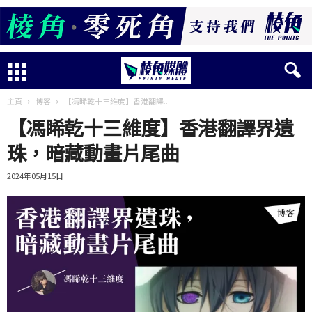
主頁
博客
【馮睎乾十三維度】香港翻譯...
【馮睎乾十三維度】香港翻譯界遺
珠，暗藏動畫片尾曲
2024年05月15日