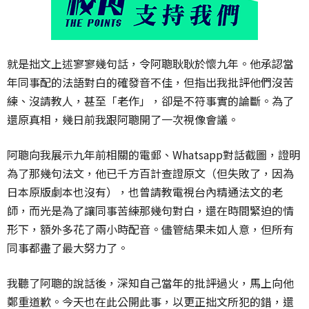
就是拙文上述寥寥幾句話，令阿聰耿耿於懷九年。他承認當
年同事配的法語對白的確發音不佳，但指出我批評他們沒苦
練、沒請教人，甚至「老作」，卻是不符事實的論斷。為了
還原真相，幾日前我跟阿聰開了一次視像會議。
阿聰向我展示九年前相關的電郵、Whatsapp對話截圖，證明
為了那幾句法文，他已千方百計查證原文（但失敗了，因為
日本原版劇本也沒有），也曾請教電視台內精通法文的老
師，而光是為了讓同事苦練那幾句對白，還在時間緊迫的情
形下，額外多花了兩小時配音。儘管結果未如人意，但所有
同事都盡了最大努力了。
我聽了阿聰的說話後，深知自己當年的批評過火，馬上向他
鄭重道歉。今天也在此公開此事，以更正拙文所犯的錯，還