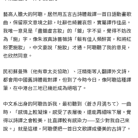
藝高人膽大的阿聰，居然用五言古詩體裁譯一首日語動畫歌
曲，保留原文意境之餘，吐辭也綺麗哀怨，實屬譯作佳品。
我唯一意見是「盡鍍虛言妝」的「鍍」字不妥，覺得不妨改
為「施」字，像朱淑真詠薔薇詩「賴有佳人頻醉賞，和將紅
粉更施妝」，中文要說「施妝」才通。阿聰聽了我的意見，
也欣然同意。
民初蘇曼殊（他有章太炎協助）、汪精衛等人翻譯外文詩，
都會用中國舊詩體裁對譯，但到了今時今日，像阿聰這種譯
筆，在中港台三地已幾近成為絕唱了。
中文系出身的阿聰告訴我，最初聽到〈蒼き月満ちて〉一曲
時，「感情上較凝煉，感受了表層後，還能再細味下層。覺
得以詩譯之會較美，比直譯較有感染力——至少對我自己來
說。」就是這樣，阿聰便把一首日文歌譯成優美的古詩了。