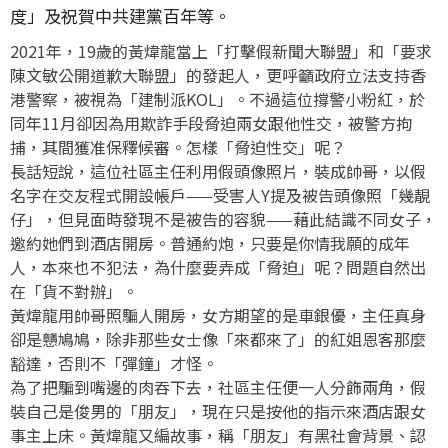
度」及祝賀中共建黨百年等。
2021年，19歲的黃煒龍當上「打擊假新聞大聯盟」和「要求
陳文敏公開道歉大聯盟」的發起人，更呼籲政府立法支持香
港警察，被視為「建制派KOL」。不過這位撐警小粉紅，於
同年11月卻因為用欺詐手段脅迫兩女跟他性交，被警方拘
捕，其間獲准保釋候審。怎樣「脅迫性交」呢？
長話短說，這位社區主任利用假頭像照片，裝成帥哥，以假
名字在交友程式開設帳戶——受害人Y提及被告頭像照「幾靚
仔」，但見面時發現不是被告的容貌——藉此結識不同女子，
邀約她們到酒店開房。普通約炮，只要是你情我願的成年
人，本來也不犯法，為什麼要弄成「脅迫」呢？問題自然出
在「貨不對辦」。
黃煒龍用帥哥照騙人開房，女方期望的是車銀優，主任真身
卻是戇鳩鳩，除非那些女士像「來都來了」的紅姐恩客那麼
豁達，否則不「彈鐘」才怪。
為了把騙到嘴邊的肉吞下去，社區主任便一人分飾兩角，假
裝自己是俊男的「朋友」，現在只是按他的指示來酒店跟女
事主上床。黃煒龍又編故事，稱「朋友」有黑社會背景、認