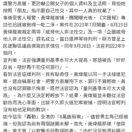
識警方高層，更恐嚇公開女子的個人資料及生活照，脅迫她
按照「朋友」指示跟自己性交。其中一人真的就範了。
事後受害人報警，黃煒龍被捕。醜聞曝光後，《文匯報》專
訪也迅速被刪得一乾二淨。案件在2023年7月開審，8月23日
黃煒龍被裁定兩項「威脅他人非法性交」及一項「企圖威脅
他人非法性交」罪名成立，當日還押等待判刑。辯方曾呈上
民建聯區議員撰寫的求情信。同年9月28日，法官判囚2年9
個月。
宣判後，法官強調量刑基準本可大大提高，寄語被告「好好
反省，唔好再干犯任何罪行」。
看到法官這樣判刑，我有點奇怪。黃煒龍以同一手法接連犯
案，還自稱黑社會，把警方高層拖下水，罪行不算輕微。黃
也沒有認罪顯示悔意。既然法官認為「量刑基準本可大大提
高」，為什麼又決定輕輕放下？結果，黃煒龍並未聽從法官
勸告而洗心革面，出獄不久即火速犯案被捕，證明法官輕判
沒有給他足夠的教訓。
如今這宗「轟動」全港的「8萬飯局案」，儘管男主角已經被
捕，但我認為尚有兩個謎團未解。首先，黃煒龍那樣「借尿
遁」算不算「以欺騙手段取得財產」？由於沒足夠資料顯示