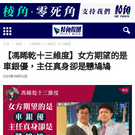
主頁
博客
【馮睎乾十三維度】女方期望...
【馮睎乾十三維度】女方期望的是
車銀優，主任真身卻是戇鳩鳩
2025年09月01日