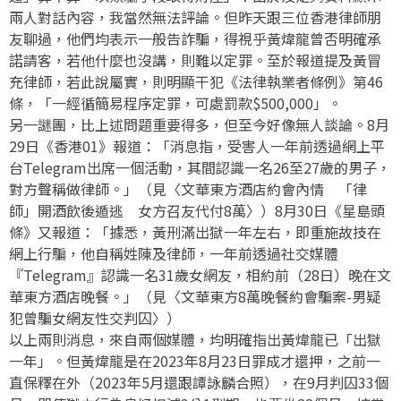
兩人對話內容，我當然無法評論。但昨天跟三位香港律師朋
友聊過，他們均表示一般告詐騙，得視乎黃煒龍曾否明確承
諾請客，若他什麼也沒講，則難以定罪。至於報道提及黃冒
充律師，若此說屬實，則明顯干犯《法律執業者條例》第46
條，「一經循簡易程序定罪，可處罰款$500,000」。
另一謎團，比上述問題重要得多，但至今好像無人談論。8月
29日《香港01》報道：「消息指，受害人一年前透過網上平
台Telegram出席一個活動，其間認識一名26至27歲的男子，
對方聲稱做律師。」（見〈文華東方酒店約會內情 「律
師」開酒飲後遁逃 女方召友代付8萬〉）8月30日《星島頭
條》又報道：「據悉，黃刑滿出獄一年左右，即重施故技在
網上行騙，他自稱姓陳及律師，一年前透過社交媒體
『Telegram』認識一名31歲女網友，相約前（28日）晚在文
華東方酒店晚餐。」（見〈文華東方8萬晚餐約會騙案-男疑
犯曾騙女網友性交判囚〉）
以上兩則消息，來自兩個媒體，均明確指出黃煒龍已「出獄
一年」。但黃煒龍是在2023年8月23日罪成才還押，之前一
直保釋在外（2023年5月還跟譚詠麟合照），在9月判囚33個