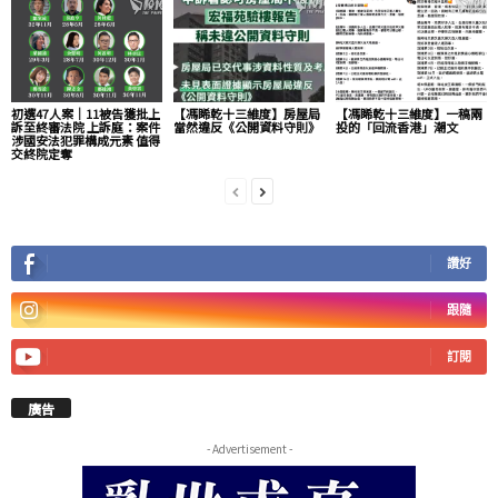
初選47人案｜11被告獲批上
【馮睎乾十三維度】房屋局
【馮睎乾十三維度】一稿兩
訴至終審法院 上訴庭：案件
當然違反《公開資料守則》
投的「回流香港」潮文
涉國安法犯罪構成元素 值得
交終院定奪
讚好
跟隨
訂閱
廣告
- Advertisement -