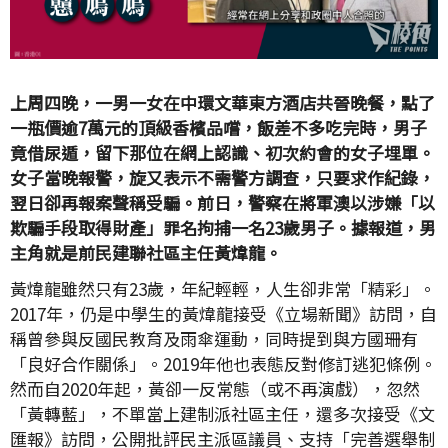
上周四晚，一男一女在中環文華東方酒店共晉晚餐，點了
一瓶價逾7萬元的頂級香檳品嚐，飯差不多吃完時，男子
竟借尿遁，留下那位在網上認識、初次約會的女子埋單。
女子當晚報警，旋又表示不需警方調查，只要求作紀錄，
翌日卻再報案聲稱受騙。前日，警察在將軍澳以涉嫌「以
欺騙手段取得財產」罪名拘捕一名23歲男子。據報道，男
主角就是前民建聯社區主任黃煒龍。
黃煒龍雖然只有23歲，年紀輕輕，人生卻非常「精彩」。
2017年，仍是中學生的黃煒龍接受《立場新聞》訪問，自
稱曾參與反國民教育及雨傘運動，同時提到與方國珊有
「良好合作關係」。2019年他也表態反對修訂逃犯條例。
然而自2020年起，黃卻一反常態（或不再演戲），忽然
「黃轉藍」，不單當上建制派社區主任，還多次接受《文
匯報》訪問，公開批評民主派區議員、支持「完善選舉制