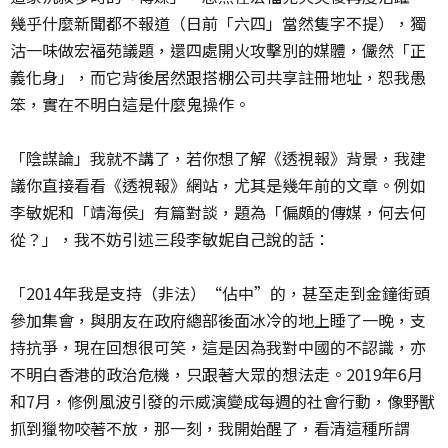
幾乎什麼新聞都不報道（日前「六四」當然隻字不提），獨
沽一味做宏福苑議題，還四處開火攻擊別的媒體，儼然「正
義化身」，而它背後居然跟搭棚公司共享註冊地址，恕我愚
笨，實在不明白這是什麼鬼操作。
「陰謀論」我就不講了，若你想了解《透視報》背景，我建
議你直接看看《透視報》網站，尤其是幾年前的文章。例如
李敏妮和「靖海侯」有篇對談，題為「偏頗的傳媒，何去何
從？」，我不妨引述三段李敏妮自己說的話：
「2014年我是支持（非法）“佔中”的，甚至走到金鐘街頭
參加集會，與朋友在政府總部後面冰冷的地上睡了一晚，支
持抗爭，現在回想很可笑，這是因為我對中國的不認識，亦
不明白香港的政治危機，只跟著大眾的想法走。2019年6月
和7月，修例風波引發的示威演變成每週的社會行動，像野獸
抓到獵物咬著不放，那一刻，我開始醒了，看清這種所謂