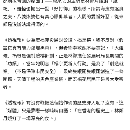
都劍拔弩張的原因了——原來它的主編是林鄭月娥的「鐵
粉」，難怪也擺出一副「好打得」的模樣。所謂海濱有逐臭
之夫，八婆柒婆也有真心膠仰慕者，人間的愛憎好惡，從來
都是沒辦法說得清的。
《透視報》要為宏福苑災民討公道、揭黑幕，我不反對（假
設它真有能力踢爆黑幕），但希望李敏妮不要忘記，「大維
修」禍根是強制驗樓計劃，正是林鄭擔任發展局局長期間的
「功績」，當年她明言「樓宇更新大行動」是為了「創造就
業」（不是保障市民安全），最終隻眼開隻眼閉創造了一條
圍標、天價工程的黑色產業鏈，而宏福苑居民正是最大受害
者。
《透視報》有沒有鞭撻這個始作俑的歷史罪人呢？沒有。這
「媒體」只是夢囈一樣喃喃自語：「在香港的歷史上，林鄭
月娥打了一場漂亮的仗。」