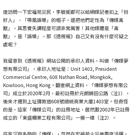
連訪問一下宏福苑災民，李敏妮都可以給網媒記者扣上「扮
好人」、「帶風誤導」的帽子，還把他們定性為「傳媒禽
獸」，其思覺失調程度可謂非常厲害！其他媒體是「禽
獸」，是「誤導」，那《透視報》自己又有沒有什麼可疑之
處呢？
我留意到《透視報》網站公開的承印人資料，叫做「傳媒夢
想有限公司」，承印人地址是：Unit 1403, President
Commercial Centre, 608 Nathan Road, Mongkok,
Kowloon, Hong Kong。翻查網上資料，「傳媒夢想有限公
司」成立於2020年2月，最初註冊於元朗錦田公路（注1），
後來才遷到上址彌敦道608號總統商業大廈1403室。但奇怪
的是，這家「傳媒公司」的註冊地址，居然跟2002年已註冊
成立的「東盛棚業工程有限公司」一模一樣（注2）。
這家沉寂多時的「傳媒」，忽然在宏福苑火災後再度活躍，