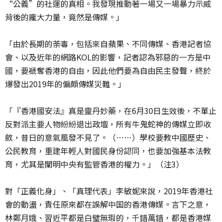
“公義”的社運的真相。我發現推動著一場又一場暴力示威
背後的龐大力量，竟然是傳媒。」
「由於長期的荼毒，包括來自蘋果、不同傳媒、香港記者協
會、以及近年的網路KOL的影響，記者認為邪惡的一方是中
國，要褫奪香港的自由，因此他們要為自由民主發聲，終於
爆發出2019年的偏頗傳媒災難。」
「『香港國安法』真是靈丹妙藥，在6月30日生效後，不單止
反對派主要人物紛紛退出政壇，所有牛鬼蛇神的傳媒立即收
斂，昔日的意氣風發不見了。（……）學校要教中國歷史、
公民教育，重建年輕人對國民身份認同，也要加強基本法教
育，尤其是闡明中央有監管香港的權力。」（注3）
對「正義化身」、「真理代表」李敏妮來說，2019年香港社
會的動盪，責任原來都在誤解中国的香港傳媒。言下之意，
林鄭月娥、習近平都是白璧無瑕的，千錯萬錯，都是香港媒