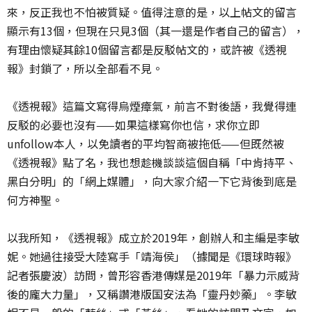
來，反正我也不怕被質疑。值得注意的是，以上帖文的留言
顯示有13個，但現在只見3個（其一還是作者自己的留言），
有理由懷疑其餘10個留言都是反駁帖文的，或許被《透視
報》封鎖了，所以全部看不見。
《透視報》這篇文寫得烏煙瘴氣，前言不對後語，我覺得連
反駁的必要也沒有——如果這樣寫你也信，求你立即
unfollow本人，以免讀者的平均智商被拖低——但既然被
《透視報》點了名，我也想趁機談談這個自稱「中肯持平、
黑白分明」的「網上媒體」，向大家介紹一下它背後到底是
何方神聖。
以我所知，《透視報》成立於2019年，創辦人和主編是李敏
妮。她過往接受大陸寫手「靖海侯」（據聞是《環球時報》
記者張慶波）訪問，曾形容香港傳媒是2019年「暴力示威背
後的龐大力量」，又稱讚港版国安法為「靈丹妙藥」。李敏