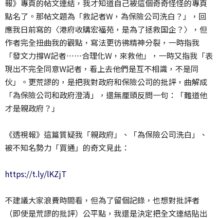
報》專頁的帖文連結，我才知道自己被這個奇奇怪怪的專頁
點名了。那帖文題為「救記者W，為保險公司洗白？」，回
應我日前寫的〈港府收購宏福苑，是為了拯救国企？〉，但
作者完全扭曲我的觀點，寫法更彷彿精神分裂，一時指我
「發文力撐W記者⋯⋯合理化W，來救他」，一時又指我「表
現出不完全同意W記者，看上去他們是互不相識，不是同
伙」。更荒謬的，是把我對政府和保險公司的批評，曲解成
「為保險公司和政府澄清」，還無厘頭反問一句：「難道他
才是親政府？」
《透視報》這篇質疑我「親政府」、「為保險公司洗白」、
被不知名勢力「買通」的奇文見此：
https://t.ly/lKZjT
不建議大家浪費時間看，但為了留個記錄，也想對批評者
（即使是荒謬的批評）公平點，我還是決定把全文連結貼出