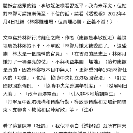
體妖言惑眾的錯。李敏妮怎樣看習近平，我尚未深究，但她
對林鄭可謂推崇備至。不信的話，請看《透視報》2022年4
月4日社論〈林鄭雖離場，但真理必勝，正義不滅！〉。
文章寫於林鄭行將離任之際，作者（應該是李敏妮吧）義憤
填膺為林鄭抱不平，不單說「林鄭月娥太被委屈了」，還盛
讚「林太是一個能幹的官員」、「在香港的歷史上，林鄭月
娥打了一場漂亮的仗」、不與利益集團「埋堆」（這句應該
是真的，因為林鄭根本目中無人），更鄭重列舉15項林鄭任
內的「功績」，包括「協助中央訂立港版國安法」、「訂立
國歌國旗條例」、「協助中央完善選舉制度」、 「發展明日
大嶼 」、「改革香港電台」、「引入非本地培訓醫生」、
「打擊反中亂港機構和傳媒行動，導致壹傳媒和立場新聞結
束、支聯會、教協和民陣解散」等。（注4）
看了這篇陳年「社論」，我似乎明白《透視報》跟所有陣營