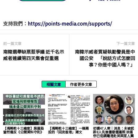
支持我們：
https://points-media.com/supports/
前一篇文章
下一篇文章
南韓選舉缺票惹爭議 近千名示
南韓示威者質疑執勤警員是中
威者連續第四天集會促重選
國公安 「說話方式怎麼回
事？你是中國人嗎？」
相關文章
作者更多文章
【馮睎乾十三維度】房屋局
【馮睎乾十三維度】一稿兩
初選47人案｜消息：未被起
當然違反《公開資料守則》
投的「回流香港」潮文
訴8人先後獲發還護照 涂謹
申已低調離港赴英與家人團