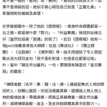
妮不是一般的「藍絲」或「黃絲」，看她的訪問及文字，如
果不是偽裝的話，她似乎真心相信自己就是「正義化身」，
掌握絕對的權威及真理。
在李敏妮眼中，除了她的《透視報》，香港所有媒體都是一
丘之貉，都是被什麼「勢力」、「利益集團」操控的扯線公
仔（當然包括被「買通」的我了）。近日《透視報》就有一
個post炮轟香港各大網媒，包括《集誌社》、《獨立媒
體》、《法庭線》、《爆炸頭》等，帖文用語除了令人想起
斷水流大師兄金句「我不是針對誰，在座各位都是垃圾」
外，當中「願主作出審判」一句，更隱隱有陳雲式「皇天擊
殺」的霸氣：
「傳媒禽獸（名字：集、獨、法、爆…) 通過密集式人物訪問
扮好人，扮關心居民，但從沒揭露黑幕，還通過人物人物人
物的煽情故事，帶風誤導，把真正黑幕掩蓋。願主作出審
判，滅絕傳媒禽獸、金主、及支持假媒體真黑手的勢力。」