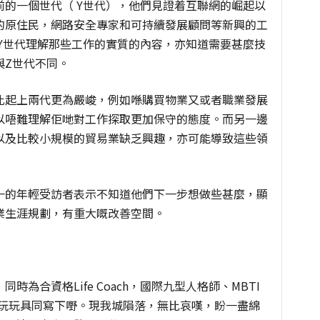
的一個世代（ Y世代），他們見證着互聯網的崛起以
的原住民，網路安全專家和可持續發展顧問等新興的工
Y世代理解那些工作的實質的內容，亦知道需要甚麼技
與Z世代不同。
比起上兩代更為嚴峻，例如喺購買物業又或者職業發展
以唔難理解佢哋對工作探取更加保守的態度。而另一邊
以及比較小規模的貿易業缺乏興趣，亦可能導致這些領
一的年輕受訪者表示不知道他們下一步想做些甚麼，顯
業生涯規劃，有重大嘅改善空間。
為合資格Life Coach，國際九型人格師、MBTI
。最鍾意玩玩具同寫下嘢。現我城隕落，無比哀嘆，盼一盡綿