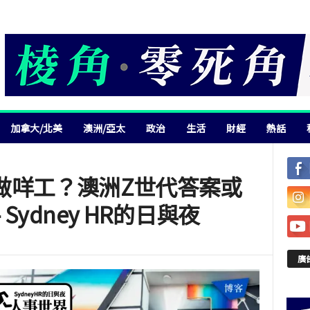
加拿大/北美
澳洲/亞太
政治
生活
財經
熱話
做咩工？澳洲Z世代答案或
ydney HR的日與夜
廣