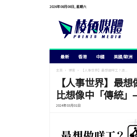
2026年08月08日, 星期六
棱
角
媒
體
最新
香港
中國
英國/歐洲
主頁
博客
【人事世界】最想做咩工？澳...
【人事世界】最想
比想像中「傳統」– S
2024年03月01日