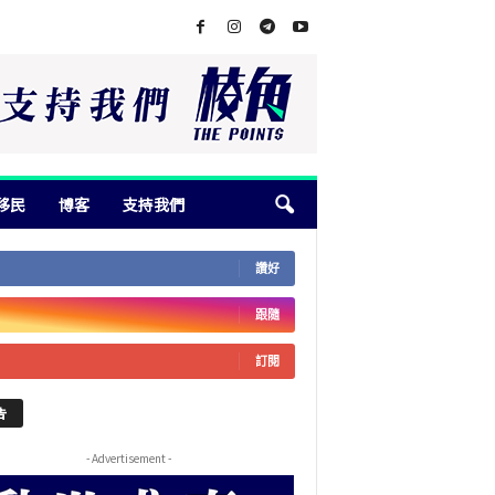
移民
博客
支持我們
讚好
跟隨
訂閱
告
- Advertisement -