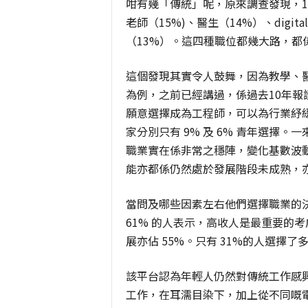
咁有幾「傳統」呢，原來調查發現，1
老師（15%)、醫生（14%）、digital 
（13%）。這四種職位都幾大路，都
這個發現其實令人鼓舞，因為教學、
為例，之前已經講過，係過去10年報
願意選擇成為工程師，可以為行業紓緩壓
家分別只有 9% 及 6% 青年選擇。
職業實在係非常之穩陣，變化基數波
能亦都係仍然處於發展階段未成熟，
當問及哪些因素左右他們選擇職業的
61% 的人表示，高收人是最重要的
展亦佔 55%。只有 31%的人選擇
該平台認為年輕人仍然對傳統工作感
工作，在耳濡目染下，加上從不同嘅