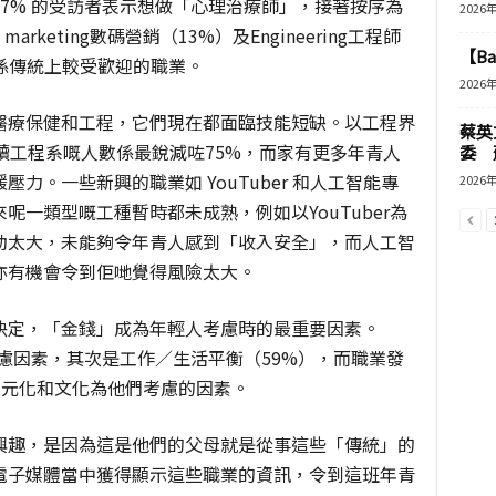
7% 的受訪者表示想做「心理治療師」，接著按序為
2026
marketing數碼營銷（13%）及Engineering工程師
【B
係傳統上較受歡迎的職業。
2026
醫療保健和工程，它們現在都面臨技能短缺。以工程界
蔡英
讀工程系嘅人數係最銳減咗75%，而家有更多年青人
委 
力。一些新興的職業如 YouTuber 和人工智能專
2026
一來呢一類型嘅工種暫時都未成熟，例如以YouTuber為
動太大，未能夠令年青人感到「收入安全」，而人工智
亦有機會令到佢哋覺得風險太大。
決定，「金錢」成為年輕人考慮時的最重要因素。
考慮因素，其次是工作／生活平衡（59%），而職業發
了多元化和文化為他們考慮的因素。
興趣，是因為這是他們的父母就是從事這些「傳統」的
電子媒體當中獲得顯示這些職業的資訊，令到這班年青