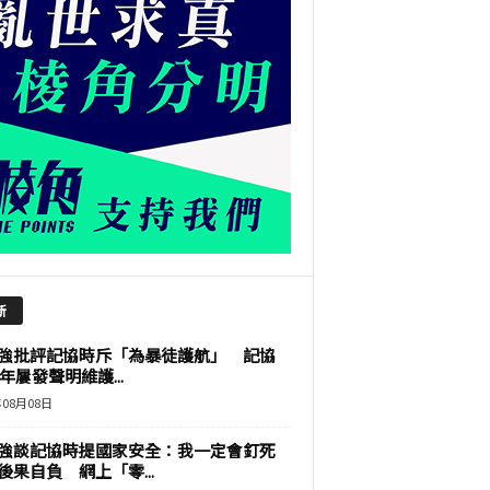
新
強批評記協時斥「為暴徒護航」 記協
9年屢發聲明維護...
年08月08日
強談記協時提國家安全：我一定會釘死
後果自負 網上「零...