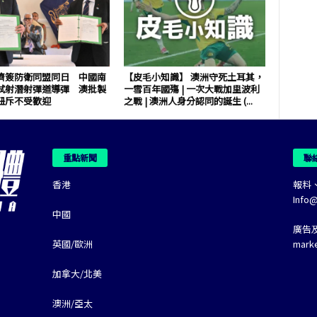
濟簽防衛同盟同日 中國南
【皮毛小知識】 澳洲守死土耳其，
試射潛射彈道導彈 澳批製
一雪百年國殤 | 一次大戰加里波利
紐斥不受歡迎
之戰 | 澳洲人身分認同的誕生 (...
重點新聞
聯
香港
報料
Info
中國
廣告
英國/歐洲
mark
加拿大/北美
澳洲/亞太