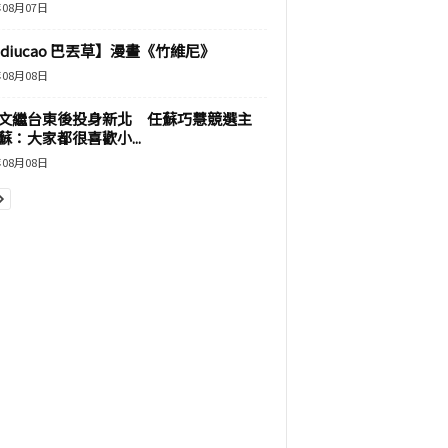
年08月07日
adiucao 巴丟草】漫畫《竹維尼》
年08月08日
文繼台東後投身新北 任蘇巧慧競選主
蘇：大家都很喜歡小...
年08月08日