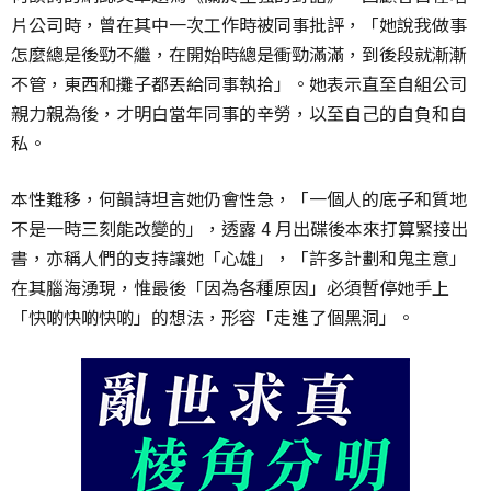
片公司時，曾在其中一次工作時被同事批評，「她說我做事
怎麼總是後勁不繼，在開始時總是衝勁滿滿，到後段就漸漸
不管，東西和攤子都丟給同事執拾」。她表示直至自組公司
親力親為後，才明白當年同事的辛勞，以至自己的自負和自
私。
本性難移，何韻詩坦言她仍會性急，「一個人的底子和質地
不是一時三刻能改變的」，透露 4 月出碟後本來打算緊接出
書，亦稱人們的支持讓她「心雄」，「許多計劃和鬼主意」
在其腦海湧現，惟最後「因為各種原因」必須暫停她手上
「快啲快啲快啲」的想法，形容「走進了個黑洞」。