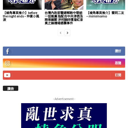
【棱角專頁推介】before
台灣內政部聲請解散中華統
【棱角專頁推介】雷同二友
the night ends – 仲夏小風
一促進黨 指配合中共滲透及
– mimimomo
波
跨境鎮壓 涉何韻詩遭潑紅漆
黃之鋒機場遇襲事件
讚好
跟隨
訂閱
廣告
- Advertisement -