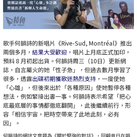
歌手何韻詩的新唱片《Rive-Sud, Montréal》推出
兩個多月，
結果大受歡迎
，唱片上月底正式加印，
預料 8 月初起出貨。何韻詩周三（10日）更新網
誌，自言屬火的她「性子急」，但過去數月學習了
很多，透露
出碟初期獲歌迷熱烈支持
，一度使她
「心雄」，但後來出於「各種原因」使她暫停各種
想法，例如緊接出書一事。何韻詩表示希望「把心
底最底層的事情都徹底翻開」，此後繼續前行，形
容「相信宇宙，把時空帶來了此地此刻，必有
因」。
何韻詩的網誌文章題為《關於堅強的對話》，回顧昔日在唱