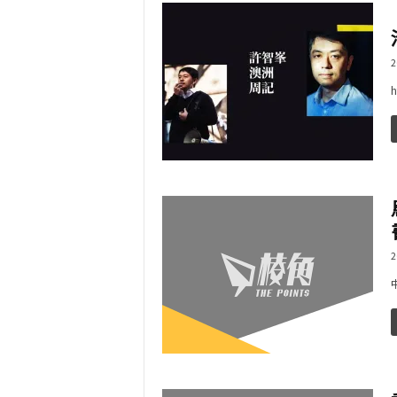
2
h
2