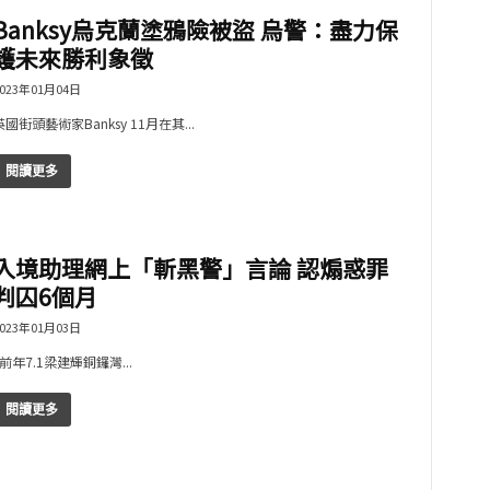
Banksy烏克蘭塗鴉險被盜 烏警：盡力保
護未來勝利象徵
023年01月04日
英國街頭藝術家Banksy 11月在其...
閱讀更多
入境助理網上「斬黑警」言論 認煽惑罪
判囚6個月
023年01月03日
前年7.1梁建輝銅鑼灣...
閱讀更多