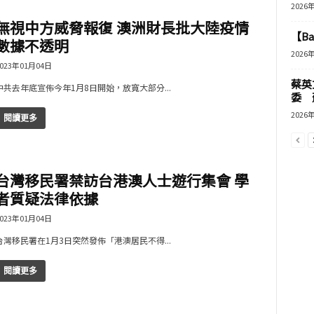
2026
無視中方威脅報復 澳洲財長批大陸疫情
【B
數據不透明
2026
023年01月04日
蔡英
中共去年底宣佈今年1月8日開始，放寬大部分...
委 
2026
閱讀更多
台灣移民署禁訪台港澳人士遊行集會 學
者質疑法律依據
023年01月04日
台灣移民署在1月3日突然發佈「港澳居民不得...
閱讀更多