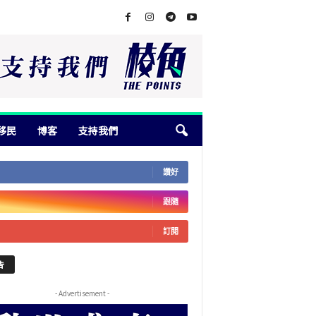
移民
博客
支持我們
讚好
跟隨
訂閱
告
- Advertisement -