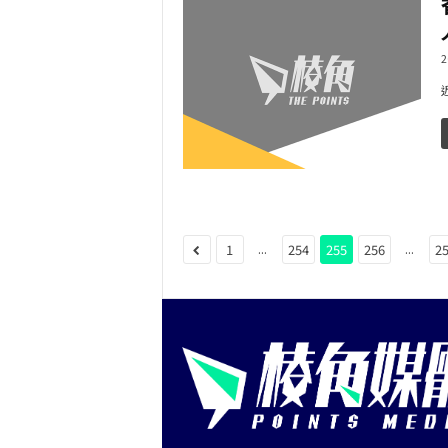
2
...
...
1
254
255
256
2