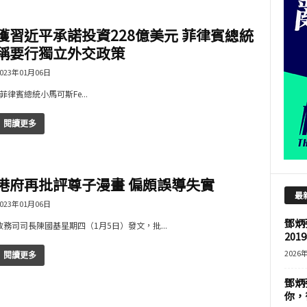
獲習近平承諾投資228億美元 菲律賓總統
稱要行獨立外交政策
023年01月06日
菲律賓總統小馬可斯Fe...
閱讀更多
港府再批評尊子漫畫 偏頗誤導失實
最
023年01月06日
鄧炳
政務司司長陳國基星期四（1月5日）發文，批...
201
2026
閱讀更多
鄧炳
你，