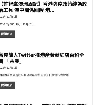
【許智峯澳洲周記】香港防疫政策純為政
治工具 澳中關係回暖 港...
022年12月31日
ttps://youtu.be/HJa4jJ29...
閱讀更多
烏克蘭人Twitter推港產黃藍紅店百科全
書 「共業」
022年12月31日
中國國家主席習近平和俄羅斯總統普京，日前進行視像通...
閱讀更多