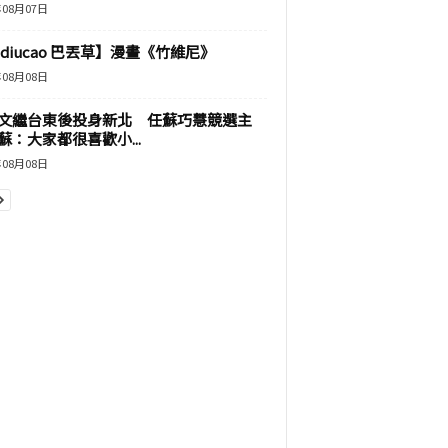
年08月07日
adiucao 巴丟草】漫畫《竹維尼》
年08月08日
文繼台東後投身新北 任蘇巧慧競選主
蘇：大家都很喜歡小...
年08月08日