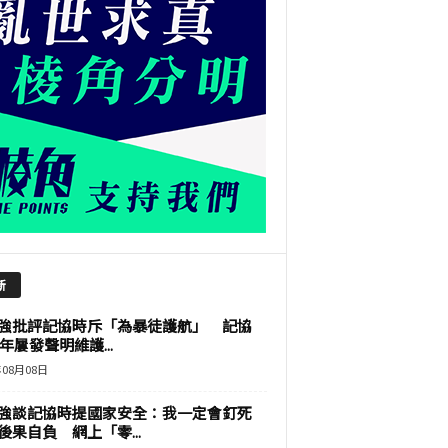
新
強批評記協時斥「為暴徒護航」 記協
9年屢發聲明維護...
年08月08日
強談記協時提國家安全：我一定會釘死
後果自負 網上「零...