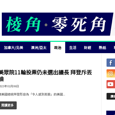
加拿大/北美
澳洲/亞太
政治
生活
財經
熱話
美眾院11輪投票仍未選出議長 拜登斥丟
臉
023年01月06日
被美國總統拜登形容為「令人感到丟臉」的美國...
廣
閱讀更多