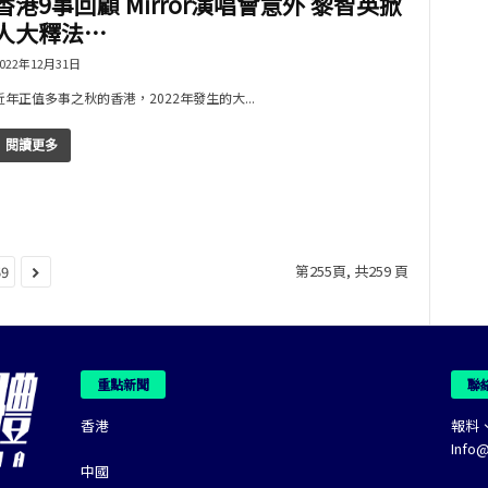
香港9事回顧 Mirror演唱會意外 黎智英掀
人大釋法…
022年12月31日
近年正值多事之秋的香港，2022年發生的大...
閱讀更多
第255頁, 共259 頁
59
重點新聞
聯
香港
報料
Info
中國