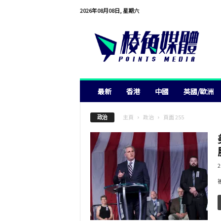
2026年08月08日, 星期六
棱
角
媒
體
最新
香港
中國
英國/歐洲
主頁
政治
頁面 255
政治
2