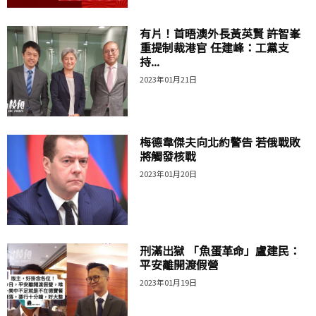
有片！首晤澳外長黃英賢 許智峯
重提制裁港官 任建峰：工黨支
持...
2023年01月21日
梅德韋傑夫向北約警告 若俄戰敗
將觸發核戰
2023年01月20日
刑滿出獄 「魚蛋革命」盧建民：
平安離開渡假營
2023年01月19日