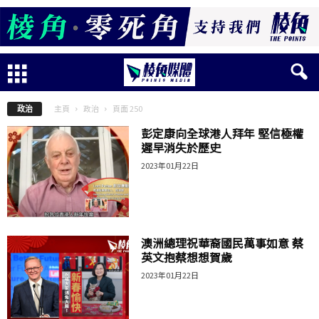
主頁
政治
頁面 250
政治
彭定康向全球港人拜年 堅信極權
遲早消失於歷史
2023年01月22日
澳洲總理祝華裔國民萬事如意 蔡
英文抱蔡想想賀歲
2023年01月22日