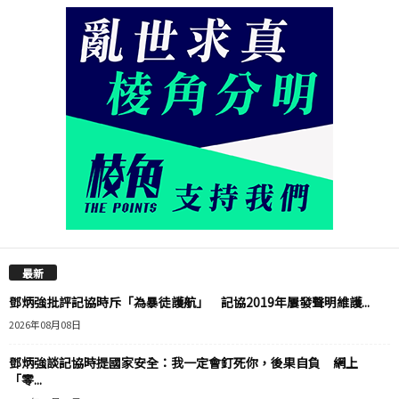
最新
鄧炳強批評記協時斥「為暴徒護航」 記協2019年屢發聲明維護...
2026年08月08日
鄧炳強談記協時提國家安全：我一定會釘死你，後果自負 網上
「零...