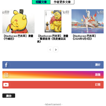
相關文章
作者更多文章
【Badiucao 巴丟草】漫畫
【Badiucao 巴丟草】 漫畫
【Badiucao 巴丟草】
《竹維尼》
· 聲援香港《我是書店店
《2026年6月4日》
員》
讚好
跟隨
訂閱
廣告
- Advertisement -