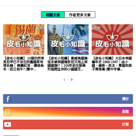
相關文章
作者更多文章
【皮毛小知識】 10個仍然常
【皮毛小知識】夏威夷國旗-
【皮毛小知識】大日本帝國
見但早已不存在的舊國家地
從未被英國殖民但又用上英
編年史 1868-1947｜由小
理名稱｜ 錫蘭紅茶、讚岐烏
國國旗!?｜200年前在歐美
國、維新、民主、軍國到原
冬、近江和牛? (繁中...
列強間生存的小國國王...
子彈落幕 (繁中字幕...
讚好
跟隨
訂閱