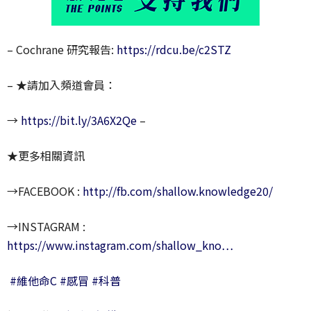
– Cochrane 研究報告:
https://rdcu.be/c2STZ
– ★請加入頻道會員：
→
https://bit.ly/3A6X2Qe
–
★更多相關資訊
→FACEBOOK :
http://fb.com/shallow.knowledge20/
→INSTAGRAM :
https://www.instagram.com/shallow_kno…
#維他命C
#感冒
#科普