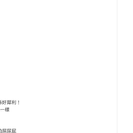
係好犀利！
》一樣
拍屎尿屁