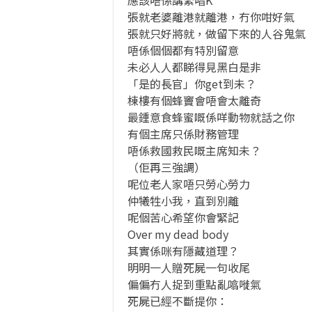
應該唔係講緊唱K
張就老婆離港就離港，冇你咁好氣
張就只好將就，做留下來的人谷鬼氣
唔係個個都有特別留意
未必人人都睇得見黑白是非
「是的長官」你get到未？
棟樓有個蜂竇會唔會太離奇
最鍾意食蜂蜜嘅係咩動物就話之你
有個主席只係財務管理
唔係救國救民嘅主席知未？
（佢再三強調）
呢位老人家唔只勞心勞力
仲犧牲小我，直到別離
呢個苦心希望你會緊記
Over my dead body
其實係咪有隱藏道理？
明明一人贈死屍一句收尾
偏偏冇人捉到重點亂噏嘥氣
死屍已經不斷提你：