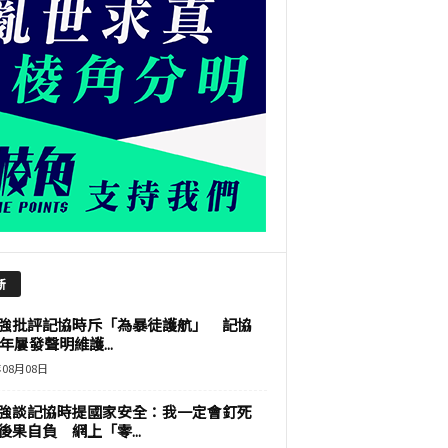
新
強批評記協時斥「為暴徒護航」 記協
9年屢發聲明維護...
年08月08日
強談記協時提國家安全：我一定會釘死
後果自負 網上「零...