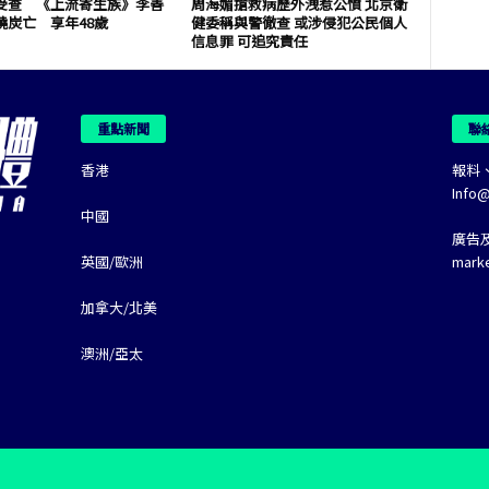
受查 《上流寄生族》李善
周海媚搶救病歷外洩惹公憤 北京衛
燒炭亡 享年48歲
健委稱與警徹查 或涉侵犯公民個人
信息罪 可追究責任
重點新聞
聯
香港
報料
Info
中國
廣告
英國/歐洲
mark
加拿大/北美
澳洲/亞太