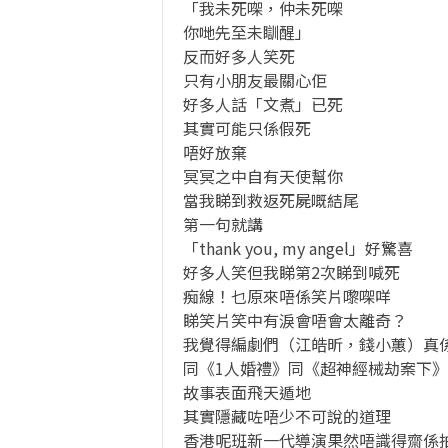
「我未死㗎，仲未死㗎
你哋先至未瞓醒」
反而好多人笑死
只有小朋友最關心佢
好多人話「文煮」已死
其實可能只係假死
唔好放棄
冥冥之中自有天使幫你
當我睇到救返死屍嘅結尾
第一句就講
「thank you, my angel」好驚喜
好多人笑但我睇第2次睇到喊死
痴線！乜原來唔係笑片嚟㗎咩
睇笑片笑中有淚會唔會太離奇？
我覺得編劇們（江皓昕，錢小蕙）真
同《1人婚禮》同《超神經械劫案下
故事表面飛天遁地
其實隱藏咗唔少不可說的道理
香港呢班新一代導演果然唔識得齋係