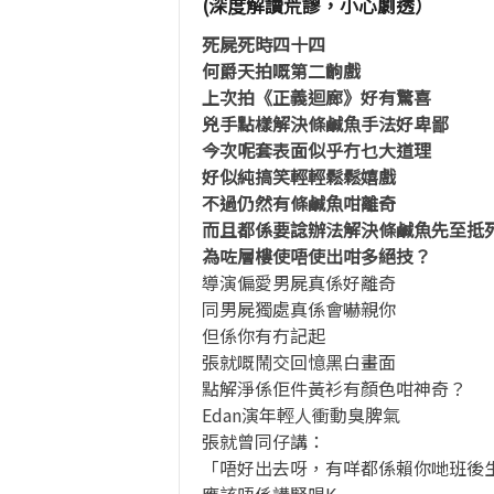
(深度解讀荒謬，小心劇透）
死屍死時四十四
何爵天拍嘅第二齣戲
上次拍《正義迴廊》好有驚喜
兇手點樣解決條鹹魚手法好卑鄙
今次呢套表面似乎冇乜大道理
好似純搞笑輕輕鬆鬆嬉戲
不過仍然有條鹹魚咁離奇
而且都係要諗辦法解決條鹹魚先至抵
為咗層樓使唔使出咁多絕技？
導演偏愛男屍真係好離奇
同男屍獨處真係會嚇親你
但係你有冇記起
張就嘅鬧交回憶黑白畫面
點解淨係佢件黃衫有顏色咁神奇？
Edan演年輕人衝動臭脾氣
張就曾同仔講：
「唔好出去呀，有咩都係賴你哋班後