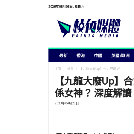
2026年08月08日, 星期六
棱
角
媒
體
最新
香港
中國
英國/歐洲
主頁
博客
【九龍大廢Up】合力埋屍好...
【九龍大廢Up】合
係女神？ 深度解
2023年04月21日