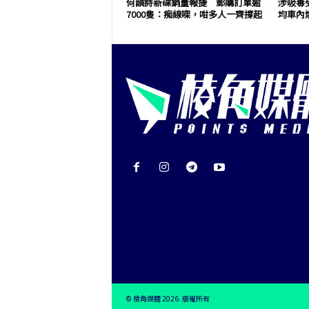
何韻詩新碟銷量報捷 郵購訂單逾
涉吸毒
7000隻：痴線㗎，咁多人一齊撐起
均車內
© 棱角媒體 2026. 版權所有