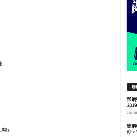
死
最
鄧炳
201
2026
鄧炳
生㗎」
你，