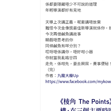
係都要隱藏唔少不可說的道理
年輕導演都好有見地
天導上次講正義，呢套講唔放棄
難怪今次金像獎最佳新導演就係你，
今次再借鹹魚講故事
睇戲唔思考的你
同條鹹魚有咩分別？
哎呀唔係講你，唔好咁小器
你就當我亂噏廿四
走先，係咁先，要去屙屎，費事便秘
（完）
作者：
九龍大廢Up
https://www.facebook.com/mykow