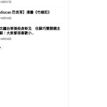
年08月07日
adiucao 巴丟草】漫畫《竹維尼》
年08月08日
文繼台東後投身新北 任蘇巧慧競選主
蘇：大家都很喜歡小...
年08月08日