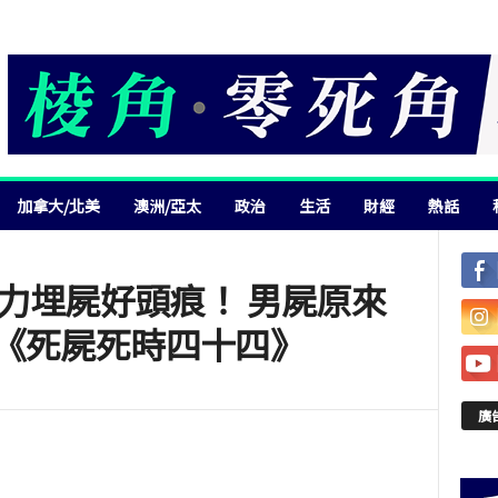
加拿大/北美
澳洲/亞太
政治
生活
財經
熱話
力埋屍好頭痕！ 男屍原來
讀《死屍死時四十四》
廣