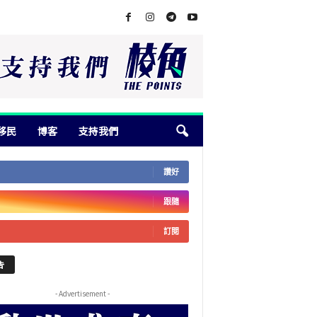
移民
博客
支持我們
讚好
跟隨
訂閱
告
- Advertisement -