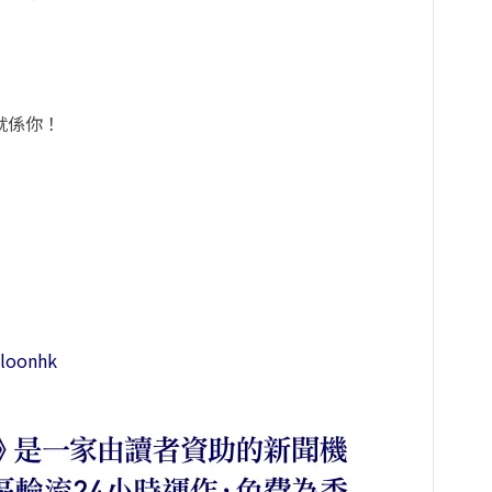
就係你！
！
loonhk