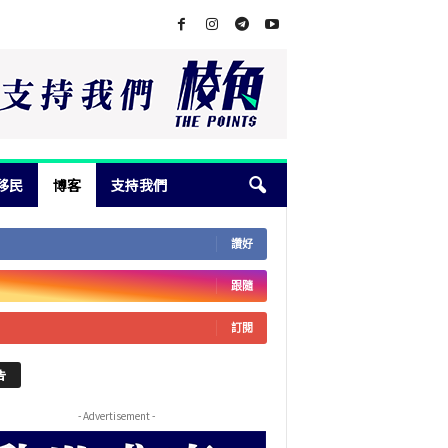
移民
博客
支持我們
讚好
跟隨
訂閱
告
- Advertisement -