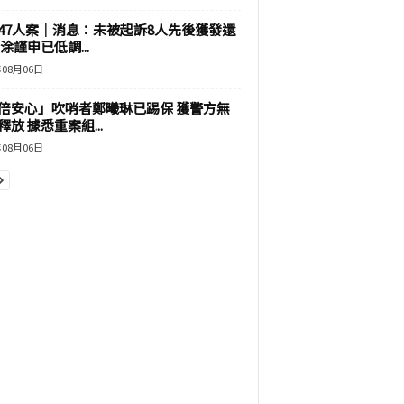
47人案｜消息：未被起訴8人先後獲發還
涂謹申已低調...
年08月06日
倍安心」吹哨者鄭曦琳已踢保 獲警方無
釋放 據悉重案組...
年08月06日