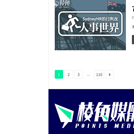
2
...
1
2
3
110