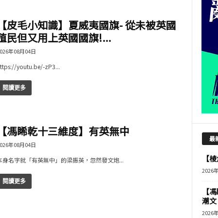
【皮毛小知識】夏威夷國旗- 從未被英國
殖民但又用上英國國旗!...
026年08月04日
ttps://youtu.be/-zP3...
閱讀更多
【馮睎乾十三維度】有英無中
最
026年08月04日
【棱角
本身名字就「有英無中」的梁振英，忽然發文炮...
2026
閱讀更多
【馮
潮文
2026