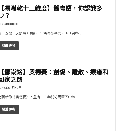
【馮睎乾十三維度】舊粵語，你認識多
少？
026年08月01日
寫「支語」之辯時，想起一句舊粵語格言，叫「笑各...
閱讀更多
【鄒崇銘】奧德賽：創傷、離散、療癒和
回家之路
026年07月30日
路蘭新作《奧德賽》，重構三千年前荷馬筆下Ody...
閱讀更多