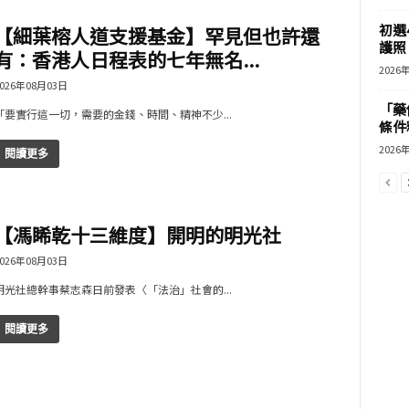
初選
【細葉榕人道支援基金】罕見但也許還
護照 
有：香港人日程表的七年無名...
2026
026年08月03日
「藥
「要實行這一切，需要的金錢、時間、精神不少...
條件
2026
閱讀更多
【馮睎乾十三維度】開明的明光社
026年08月03日
明光社總幹事蔡志森日前發表〈「法治」社會的...
閱讀更多