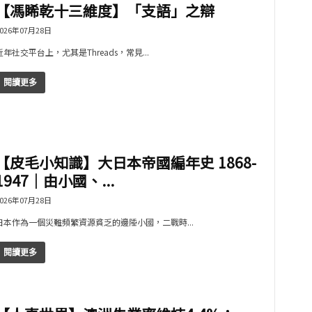
【馮睎乾十三維度】「支語」之辯
026年07月28日
近年社交平台上，尤其是Threads，常見...
閱讀更多
【皮毛小知識】大日本帝國編年史 1868-
1947｜由小國、...
026年07月28日
日本作為一個災難頻繁資源貧乏的邊陲小國，二戰時...
閱讀更多