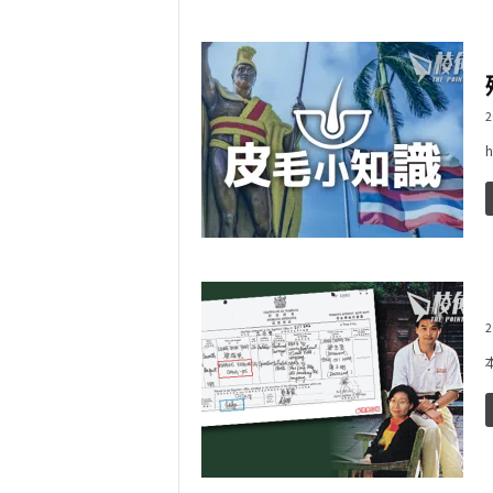
2
h
2