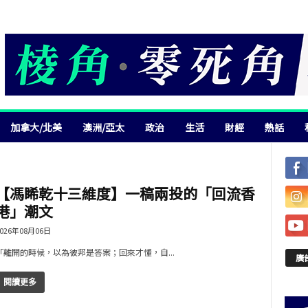
加拿大/北美
澳洲/亞太
政治
生活
財經
熱話
【馮睎乾十三維度】一稿兩投的「回流香
港」潮文
026年08月06日
「離開的時候，以為彼邦是答案；回來才懂，自...
廣
閱讀更多