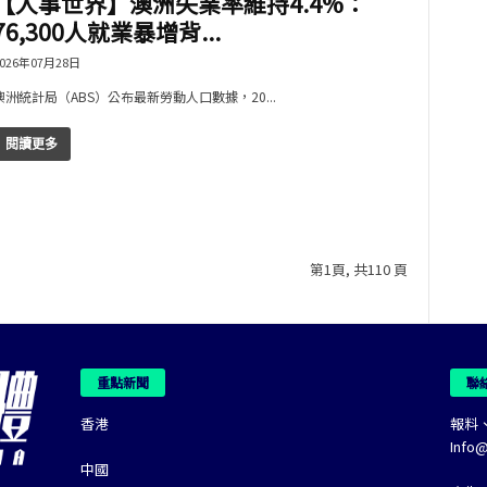
【人事世界】澳洲失業率維持4.4%：
76,300人就業暴增背...
026年07月28日
澳洲統計局（ABS）公布最新勞動人口數據，20...
閱讀更多
第1頁, 共110 頁
重點新聞
聯
香港
報料
Info
中國