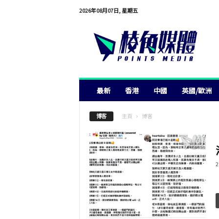
2026年08月07日, 星期五
棱
角
媒
體
最新
香港
中國
英國/歐洲
主頁
博客
博客
2