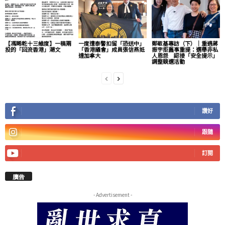
【馮睎乾十三維度】一稿兩
一度遭泰警扣留「恐送中」
鄭敬基專訪（下）｜重遇蔣
投的「回流香港」潮文
「香港議會」成員張信燕抵
振宇拒舊事重提：選舉非私
達加拿大
人恩怨 認接「安全提示」
調整競選活動
讚好
跟隨
訂閱
廣告
- Advertisement -