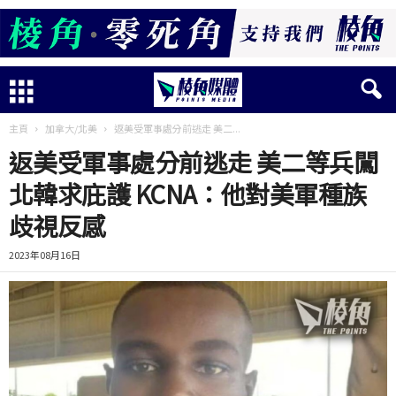
主頁
加拿大/北美
返美受軍事處分前逃走 美二...
返美受軍事處分前逃走 美二等兵闖
北韓求庇護 KCNA：他對美軍種族
歧視反感
2023年08月16日