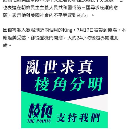
也表達在朝鮮民主主義人民共和國或第三國尋求庇護的意
願，表示他對美國社會的不平等感到灰心」。
因傷害罪入獄服刑近兩個月的King，7月17日被帶到機場，本
應返美受懲，卻從登機門開溜，大約24小時後越界闖進北
韓。