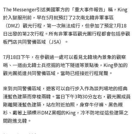
The Messenger引述美國軍方的「重大事件報告」稱，King
於入獄服刑前，早在5月就預訂了2次南北韓非軍事區
（DMZ）觀光行程，第一次無法成行，但參加了預定7月18
日出發的第2次行程。所有非軍事區觀光團行程都會包括參觀
板門店共同警備區域（JSA）。
7月18日下午，在參觀過一處可以看見北韓境內景象的觀察
哨、一道由北韓士兵挖掘的地下隧道等景點後，King參加的
觀光團抵達共同警備區域，當時已經接近行程尾聲。
來到共同警備區域，遊客可以自行步入作為談判場地的經典
淺藍色建築而穿梭兩韓。當日下午3時30分左右，觀光團成員
剛離開淺藍色建築，站在附近拍照，身穿牛仔褲、黑色襯
衫、戴著上頭標示DMZ黑帽的King，冷不防地從這些建築之
間跑進北韓。