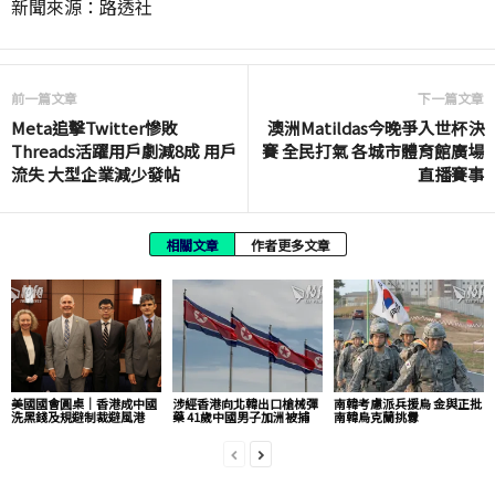
新聞來源：路透社
前一篇文章
下一篇文章
Meta追擊Twitter慘敗
澳洲Matildas今晚爭入世杯決
Threads活躍用戶劇減8成 用戶
賽 全民打氣 各城市體育館廣場
流失 大型企業減少發帖
直播賽事
相關文章
作者更多文章
美國國會圓桌｜香港成中國
涉經香港向北韓出口槍械彈
南韓考慮派兵援烏 金與正批
洗黑錢及規避制裁避風港
藥 41歲中國男子加洲被捕
南韓烏克蘭挑釁