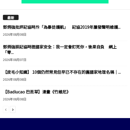
最新
鄧炳強批評記協時斥「為暴徒護航」 記協2019年屢發聲明維護...
2026年08月08日
鄧炳強談記協時提國家安全：我一定會釘死你，後果自負 網上
「零...
2026年08月07日
【皮毛小知識】 10個仍然常見但早已不存在的舊國家地理名稱｜...
2026年08月08日
【Badiucao 巴丟草】漫畫《竹維尼》
2026年08月08日