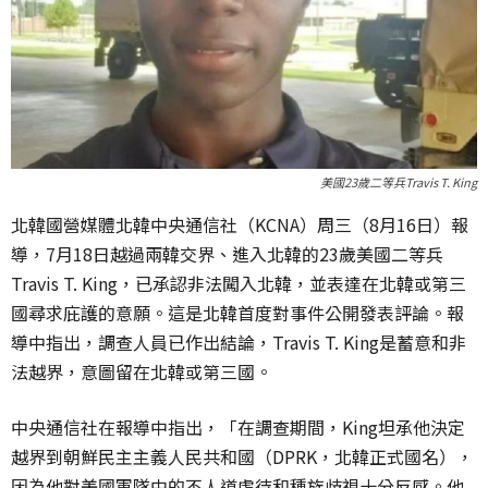
美國23歲二等兵Travis T. King
北韓國營媒體北韓中央通信社（KCNA）周三（8月16日）報
導，7月18日越過兩韓交界、進入北韓的23歲美國二等兵
Travis T. King，已承認非法闖入北韓，並表達在北韓或第三
國尋求庇護的意願。這是北韓首度對事件公開發表評論。報
導中指出，調查人員已作出結論，Travis T. King是蓄意和非
法越界，意圖留在北韓或第三國。
中央通信社在報導中指出，「在調查期間，King坦承他決定
越界到朝鮮民主主義人民共和國（DPRK，北韓正式國名），
因為他對美國軍隊中的不人道虐待和種族歧視十分反感。他