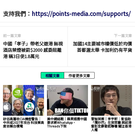
支持我們：
https://points-media.com/supports/
前一篇文章
下一篇文章
中國「孝子」帶老父遊港 無視
加國14主要城市樓價低於均價
酒店禁煙被罰$2000 感委屈離
首都渥太華 卡加利仍有平貨
港 稱3日使1.8萬元
相關文章
作者更多文章
矽谷高層收CIA機密警告：
美中網絡戰｜蘋果順應中國
黎智英案｜李宇軒：曾協助
中共或2027年攻台 科技業高
要求將WhatsApp、
「攬炒巴」在英眾籌 與前港
度依賴台積電
Threads下架
督彭定康發起聯署 關注香港
人權