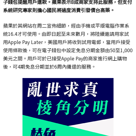
子錢包提醒用戶還款。蘋果表示
8
成商家支持此服務，但支付
系統研究專家則擔心國民將過度消費引發債台高築。
蘋果於其網站在周二宣佈細節，經由手機或平版電腦作業系
統
16.4
才可使用。由即日起至未來數月，將陸續邀請用家試
用
Apple Pay Later
，美國用戶將收到試用電郵，當用戶接受
使用條款後，可在電子錢包中設定免息分期金額由
50
至
1,000
美元之間。用戶可於已接受
Apple Pay
的商家進行網上購物
後，可
4
期免息分期並於
6
周內攤還的服務。