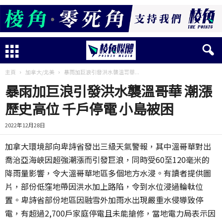
主頁
加拿大/北美
暴雨加巨浪引發洪水襲溫哥華...
暴雨加巨浪引發洪水襲溫哥華 潮漲
歷史高位 千戶停電 小島被困
2022年12月28日
加拿大環境部向卑詩省發出三級天氣警報，其中溫哥華對出
喬治亞海峽因超強潮漲而引發巨浪，同時受
60
至
120
毫米的
降雨量影響，令大溫哥華地區多個地方水浸。有讀者提供圖
片，部份低窪地帶因洪水加上路陷，令到水位浸過輪軚位
置。卑詩省部份地區因融雪外加雨水出現嚴重水侵導致停
電，有超過
2,700
戶家庭停電且未能搶修，當地電力局表示因