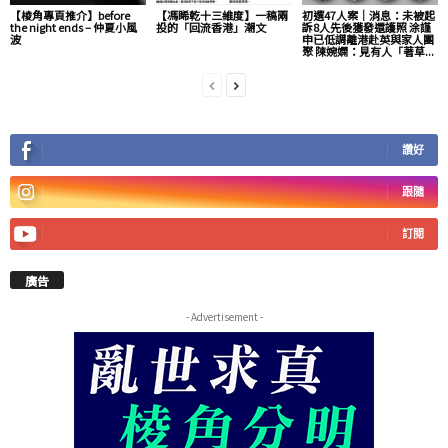
【棱角專頁推介】before
【馮睎乾十三維度】一稿兩
初選47人案｜消息：未被起
the night ends – 仲夏小風
投的「回流香港」潮文
訴8人先後獲發還護照 涂謹
波
申已低調離港赴英與家人團
聚 陳婉嫻：見有人「著草...
讚好
跟隨
訂閱
廣告
- Advertisement -