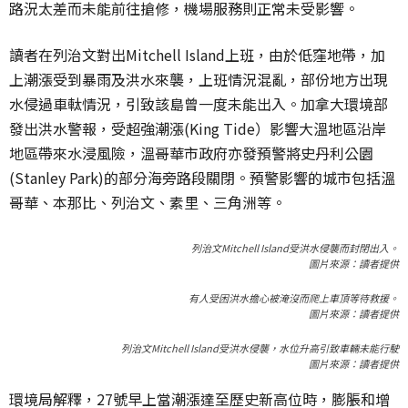
路況太差而未能前往搶修，機場服務則正常未受影響。
讀者在列治文對出
Mitchell Island
上班，由於低窪地帶，加
上潮漲受到暴雨及洪水來襲，上班情況混亂，部份地方出現
水侵過車軚情況，引致該島曾一度未能出入。加拿大環境部
發出洪水警報，受超強潮漲
(King Tide
）影響大溫地區沿岸
地區帶來水浸風險，溫哥華市政府亦發預警將史丹利公園
(Stanley Park)
的部分海旁路段關閉。預警影響的城市包括溫
哥華、本那比、列治文、素里、三角洲等。
列治文Mitchell Island受洪水侵襲而封閉出入。
圖片來源：讀者提供
有人受困洪水擔心被淹沒而爬上車頂等待救援。
圖片來源：讀者提供
列治文Mitchell Island受洪水侵襲，水位升高引致車輛未能行駛
圖片來源：讀者提供
環境局解釋，
27
號早上當潮漲達至歷史新高位時，膨脹和增