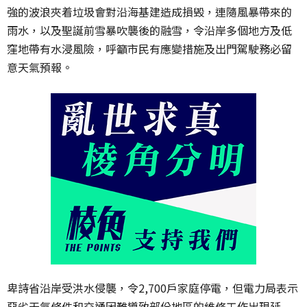
強的波浪夾着垃圾會對沿海基建造成損毁，連隨風暴帶來的
雨水，以及聖誕前雪暴吹襲後的融雪，令沿岸多個地方及低
窪地帶有水浸風險，呼籲市民有應變措施及出門駕駛務必留
意天氣預報。
卑詩省沿岸受洪水侵襲，令
2,700
戶家庭停電，但電力局表示
惡劣天氣條件和交通困難導致部份地區的維修工作出現延