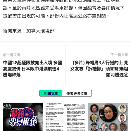
誤。至於內陸地區雖未受洪水影響，但因融雪及暴雨情況下
提醒雪崩出現的可能，部份內陸高速公路亦需封閉。
新聞來源：加拿大環境部
前一篇文章
下一篇文章
中國1.8起極限放寬出入境 多國
(多片) 綠帽男3人行搭的士 見
高度戒備 日本限中港澳航班4
女友被「拆禮物」頭耷耷 爆粗
機場降落
鬧司機洩忿
相關文章
作者更多文章