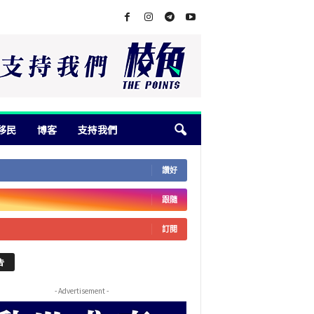
移民
博客
支持我們
讚好
跟隨
訂閱
告
- Advertisement -