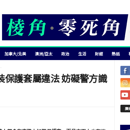
加拿大/北美
澳洲/亞太
政治
生活
財經
熱話
.
裝保護套屬違法 妨礙警方識
廣