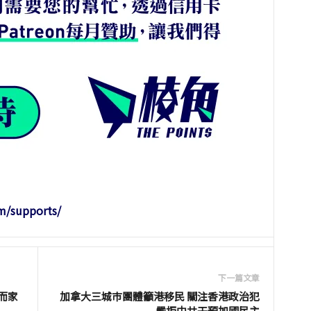
m/supports/
下一篇文章
而家
加拿大三城巿團體籲港移民 關注香港政治犯
嚴拒中共干預加國民主