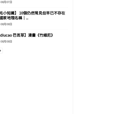
年08月07日
毛小知識】 10個仍然常見但早已不存在
國家地理名稱｜...
年08月08日
adiucao 巴丟草】漫畫《竹維尼》
年08月08日