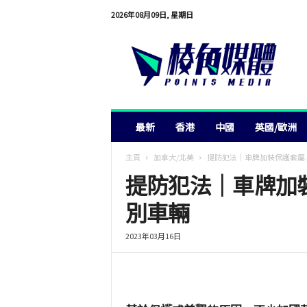
2026年08月09日, 星期日
棱
角
媒
體
最新
香港
中國
英國/歐洲
主頁
加拿大/北美
提防犯法｜車牌加裝保護套屬..
提防犯法｜車牌加
別車輛
2023年03月16日