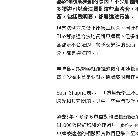
基於保護或美觀的原因，不少加國
多渠道可以合法買到這些車牌套。
西，包括透明套，都屬違法行為。
現有法例並未禁止出售車牌套，因此在加拿大
Tire等渠道合法地買到車牌套。但
套都是不合法的。警隊交通組的Sean 
套，都是違法的。」
車牌套可能妨礙紅燈攝錄機和測速攝
電子設備本意是要對司機構成阻嚇作
Sean Shapiro表示：「這些光
眩光和其它問題。其中一些專門設計
過去3年，多倫多市自動執法攝錄鏡頭
11,000張衝紅燈和超速照片（約佔拍
車牌被遮擋的相關照片數目已攀升至82