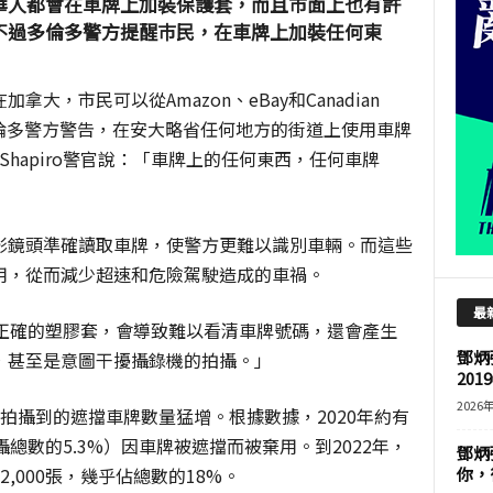
華人都會在車牌上加裝保護套，而且市面上也有許
不過多倫多警方提醒巿民，在車牌上加裝任何東
，市民可以從Amazon、eBay和Canadian
多倫多警方警告，在安大略省任何地方的街道上使用車牌
Shapiro警官說：「車牌上的任何東西，任何車牌
影鏡頭準確讀取車牌，使警方更難以識別車輛。而這些
用，從而減少超速和危險駕駛造成的車禍。
最
學上不正確的塑膠套，會導致難以看清車牌號碼，還會產生
鄧炳
，甚至是意圖干擾攝錄機的拍攝。」
201
2026
拍攝到的遮擋車牌數量猛增。根據數據，2020年約有
攝總數的5.3%）因車牌被遮擋而被棄用。到2022年，
鄧炳
,000張，幾乎佔總數的18%。
你，