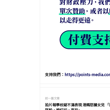
支持我們：
https://points-media.co
前一篇文章
拍片報學校疑不滿表現 港媽怒摑女兒 「
搽粉，遮紅印，再拍」