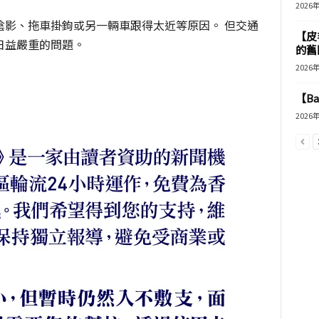
2026
陰影、拖車掛鉤或另一輛車跟得太近等原因。 但交通
【皮
日益嚴重的問題。
的舊
2026
【B
2026