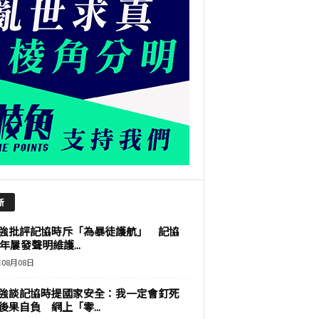
新
強批評記協時斥「為暴徒護航」 記協
9年屢發聲明維護...
年08月08日
強談記協時提國家安全：我一定會釘死
後果自負 網上「零...