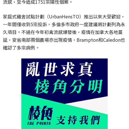
流感，至今造成1751宗陽性個案。
家庭式雞舍試點計劃（UrbanHensTO）推出以來大受歡迎，
一年間僅收到5宗投訴，多倫多市政府一度建議將計劃列為永
久項目。不過在今年初禽流感爆發後，疫情在加拿大各地蔓
延，安省南部兩個農場亦出現疫情，Brampton和Caledon也
確認了多宗病例。