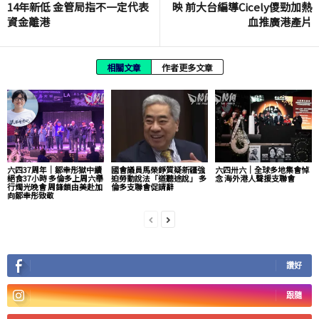
14年新低 金管局指不一定代表
映 前大台編導Cicely儍勁加熱
資金離港
血推廣港產片
相關文章
作者更多文章
六四37周年｜鄒幸彤獄中續
國會議員馬榮錚質疑新疆強
六四卅六｜全球多地集會悼
絕食37小時 多倫多上周六舉
迫勞動說法「道聽途說」 多
念 海外港人聲援支聯會
行燭光晚會 周鋒鎖由美赴加
倫多支聯會促請辭
向鄒幸彤致敬
讚好
跟隨