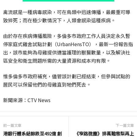
禽流感是一種病毒感染，可在鳥類中迅速傳播，最嚴重可導
致猝死；而在極少數情況下，人類會感染這種疾病。
由於存在疾病傳播風險，多倫多市政府工作人員決定永久暫
停家庭式雞舍試點計劃（UrbanHensTO），最新一份報告指
出，該市能夠為母雞提供適當護理的獸醫數量，以及解決社
區安全和衛生問題所需的大量資源和成本均有限。
惟多倫多市政府補充，儘管該計劃已經結束，但參與試點的
居民可以保留他們的母雞直到牠們死去。
新聞來源：CTV News
前一篇文章
下一篇文章
港銀行體系結餘跌至492億 創
《窄路微塵》排萬難雪梨再上