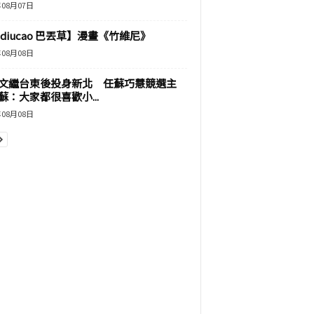
年08月07日
adiucao 巴丟草】漫畫《竹維尼》
年08月08日
文繼台東後投身新北 任蘇巧慧競選主
蘇：大家都很喜歡小...
年08月08日