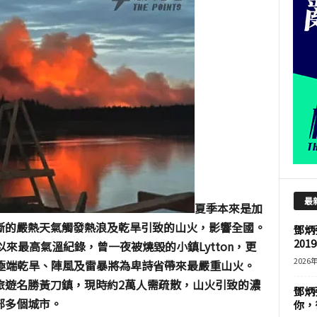
最
夏季本來是加
斷的嚴熱天氣觸發熱浪及乾旱引致的山火，影響全國。
鄧炳
201
以來最高氣溫紀錄，曾一夜被燒毀的小鎮
Lytton
，更
2026
極端乾旱、陣風及雷暴將為卑詩省帶來最嚴重山火。
旅遊名勝黃刀鎮，現時約
2
萬人需疏散，山火引致的濃
鄧炳
部多個城市。
你，