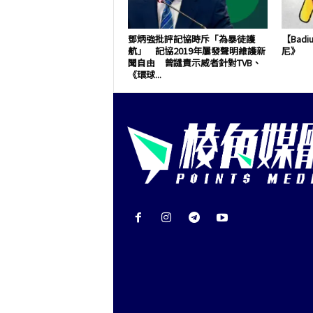
鄧炳強批評記協時斥「為暴徒護
【Bad
航」 記協2019年屢發聲明維護新
尼》
聞自由 曾譴責示威者針對TVB、
《環球...