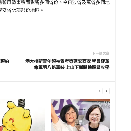
隨著風勢東移而影響多個省份。今日沙省及萬省多個地
響安省北部部份地區。
下一篇文章
難預約
港大搞新青年領袖營考察延安西安 學員穿革
命軍第八路軍裝 上山下鄉體驗脫貧攻堅