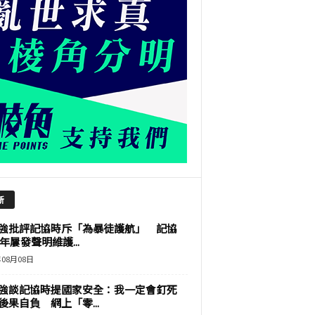
新
強批評記協時斥「為暴徒護航」 記協
9年屢發聲明維護...
年08月08日
強談記協時提國家安全：我一定會釘死
後果自負 網上「零...