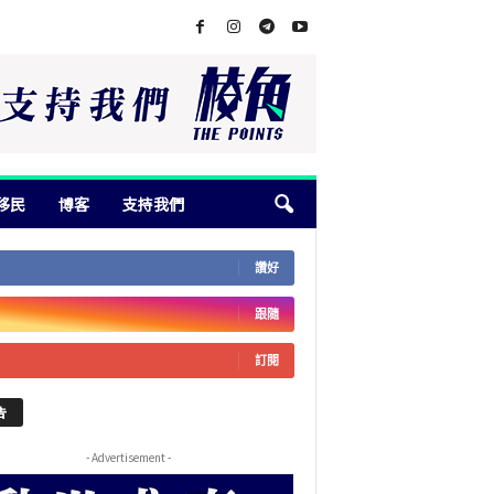
移民
博客
支持我們
讚好
跟隨
訂閱
告
- Advertisement -