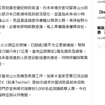
2026
公眾就最近破紀錄的氣溫，在未來幾天密切留意山火的
【B
大部分本已乾燥地區的狀況惡化，並直指未來
48
小時
2026
輪山火，而且蔓延速度快兼難以預測火勢。卑詩省野火
旅客，必需有即時疏散意識，每人準備隨身攜帶背包，
蔡英
委 
。
2026
山火火頭正在燃燒，已超過
2
萬平方公里被燒毀，現時
黃刀鎮只有
17
公里，當地正疏散近
2
萬名居民及遊客，
車未能抵達的人民登記航班優先撤走，同時呼籲採取駕
況。
討當地山火危機及救援工作。加拿大皇家空軍已派出過
於
X
（前身
Twitter
）發帖文請求外國消防員前來協助
部門亦宣佈將可接應近
5,000
名從該鎮疏散人群，今日
臨時住宿以作應變。