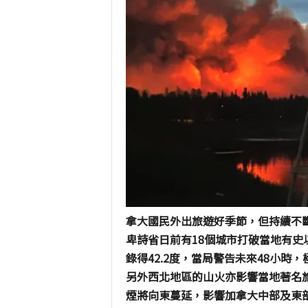
拿大國民外出旅遊好季節，但持續不
卑詩省日前有
18
個城市打破當地有史
錄得
42.2
度，當局警告未來
48
小時，
另外西北地區的山火亦影響當地著名
煙將向東蔓延，影響加拿大中部及東