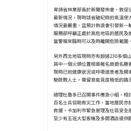
卑詩省林業部長於新聞發佈會，敦促
最新情況，現時該省破紀錄的氣溫使
情況最嚴重，且預計熱浪會引發新一
服務部呼籲正處於高危地區的居民及
當警報來臨時可以及時離開危險範圍
另外西北地區現時亦有超過
230
多個
其中一個火頭位置相距著名旅遊名勝
現時已就健康狀況或呼吸道患者及開
駛疏散人士，需留意能見度極低的路
總理杜魯多已召開事件應急小組，相
百名士兵協助救災工作，當地居民亦
救援。卡加利市緊急管理及社區安全
至少有五班大型客機及多間酒店提供