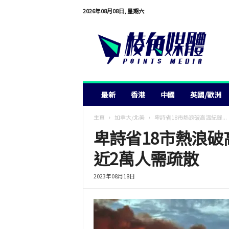
2026年08月08日, 星期六
棱
角
媒
體
最新
香港
中國
英國/歐洲
主頁
加拿大/北美
卑詩省18市熱浪破高溫紀錄...
卑詩省18市熱浪破
近2萬人需疏散
2023年08月18日