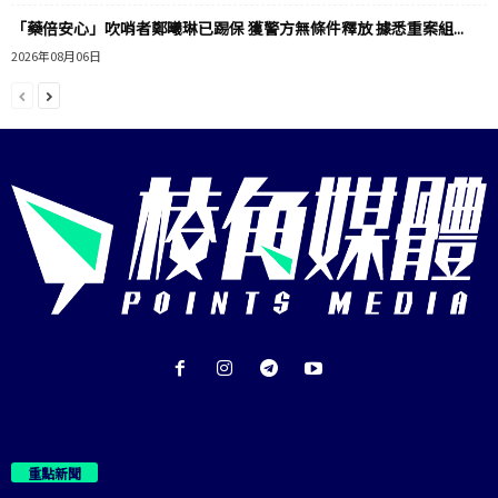
「藥倍安心」吹哨者鄭曦琳已踢保 獲警方無條件釋放 據悉重案組...
2026年08月06日
重點新聞