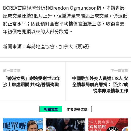
BCREA首席經濟分析師Brendon Ogmundson指，卑詩省房
屋成交量連續3個月上升，但掛牌量未能追上成交量，仍遠低
於正常水平；因此預計全省平均樓價會繼續上漲，收復自去
年初價格見頂以來的大部分跌幅。
新聞來源：卑詩地產協會、加拿大《明報》
前一篇文章
下一篇文章
「香港女兒」謝婉雯逝世20年
中國駐加外交人員達178人 安
沙士肆虐期間 共8名醫護殉職
全情報局前高層揭： 至少7成
從事非法情報工作
相關文章
作者更多文章