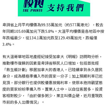
卑詩省上月平均樓價為99.55萬加元（約577萬港元），較去
年同期105.69萬加元下跌5.8%。大溫平均樓價是各地區中按
年跌幅最少，從134.1萬加元跌至129.49萬加元，跌幅僅
3.4%。
有大溫哥華地區地產經紀接受加拿大《明報》訪問時分析，
推動樓市復蘇的因素是卑詩省移民人口增加，包括首批經
「救生艇計劃」移居加拿大的香港人，已陸續拿到永久居民
身分，成為積極準備入市的買家一分子；加上預期利率已近
見頂，部分銀行也提供較優惠按揭利率，使原本抱持觀望態
度的買家紛紛準備入市。置業人士中，以自住客居多，投資
客相對較少，「由於僧多粥少，業主叫價企硬，近月重現跌
市前的多人出價情況」。