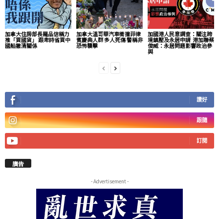
加拿大住房部長羅品信稱力
加拿大溫哥華汽車衝撞菲律
加國港人民意調查：關注跨
推「買國貨」 跟卑詩省買中
賓慶典人群 多人死傷 警稱非
境鎮壓及永居申請 港加聯蔡
國船撇清關係
恐怖襲擊
俊威：永居問題影響政治參
與
讚好
跟隨
訂閱
廣告
- Advertisement -