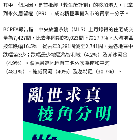
其中一個原因，是首批經「救生艇計劃」的移加港人，已拿
到永久居留權（PR），成為積極準備入市的買家一分子。
BCREA報告指，中央放盤系統（MLS）上月錄得的住宅成交
量為7,427間，比去年同期的9,023間下跌17.7%。大溫地區
按年跌幅16.5%，從去年3,281間減至2,741間，是各地區中
跌幅第3少；跌幅最少地區為智利域（4.2%）及菲沙河谷
（4.9%）。跌幅最高地區首三名依次為南和平河
（48.1%）、鮑威爾河（40%）及葛特尼（30.7%）。