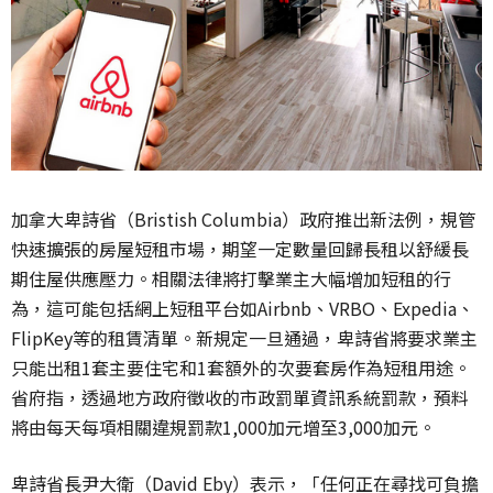
加拿大卑詩省（Bristish Columbia）政府推出新法例，規管
快速擴張的房屋短租市場，期望一定數量回歸長租以舒緩長
期住屋供應壓力。相關法律將打擊業主大幅增加短租的行
為，這可能包括網上短租平台如Airbnb、VRBO、Expedia、
FlipKey等的租賃清單。新規定一旦通過，卑詩省將要求業主
只能出租1套主要住宅和1套額外的次要套房作為短租用途。
省府指，透過地方政府徵收的市政罰單資訊系統罰款，預料
將由每天每項相關違規罰款1,000加元增至3,000加元。
卑詩省長尹大衛（David Eby）表示，「任何正在尋找可負擔