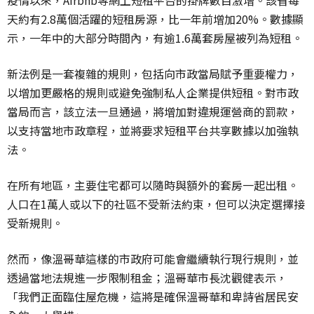
疫情以來，Airbnb等網上短租平台的掛牌數目激增。該省每
天約有2.8萬個活躍的短租房源，比一年前增加20%。數據顯
示，一年中的大部分時間內，有逾1.6萬套房屋被列為短租。
新法例是一套複雜的規則，包括向市政當局賦予重要權力，
以增加更嚴格的規則或避免強制私人企業提供短租。對市政
當局而言，該立法一旦通過，將增加對違規運營商的罰款，
以支持當地市政章程，並將要求短租平台共享數據以加強執
法。
在所有地區，主要住宅都可以隨時與額外的套房一起出租。
人口在1萬人或以下的社區不受新法約束，但可以決定選擇接
受新規則。
然而，像溫哥華這樣的市政府可能會繼續執行現行規則，並
透過當地法規進一步限制租金；溫哥華市長沈觀健表示，
「我們正面臨住屋危機，這將是確保溫哥華和卑詩省居民安