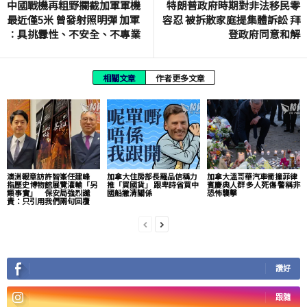
中國戰機再粗野攔截加軍軍機
特朗普政府時期對非法移民零
最近僅5米 曾發射照明彈 加軍
容忍 被拆散家庭提集體訴訟 拜
︰具挑釁性、不安全、不專業
登政府同意和解
相關文章
作者更多文章
澳洲報章訪許智峯任建峰
加拿大住房部長羅品信稱力
加拿大溫哥華汽車衝撞菲律
指歷史博物館展覽灌輸「另
推「買國貨」 跟卑詩省買中
賓慶典人群 多人死傷 警稱非
類事實」 保安局強烈譴
國船撇清關係
恐怖襲擊
責：只引用我們兩句回覆
讚好
跟隨