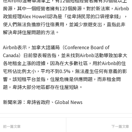
在Airbnb溫哥華清單上，有12個短租經營者擁有30個或以上
房源，其中一個經營者擁有123個房源。對於新法案，Airbnb
政策經理Alex Howell認為是「從卑詩民眾的口袋裡拿錢」，
使人們無法負擔旅行住宿費用，並減少旅遊支出，直指此非
解決卑詩住屋問題的方法。
Airbnb表示，加拿大諮議局（Conference Board of
Canada）日前發表報告指，並未找到Airbnb活動導致加拿大
各地租金上漲的證據，因為在大多數社區，用於Airbnb的住
宅所佔比例太小，平均不到0.5%，無法產生任何有意義的影
響。該短租平台並指，住屋危機是供應問題，而非租金問
題，卑詩大部分地區都存在住屋短缺。
新聞來源：卑詩省政府、Global News
前一篇文章
下一篇文章