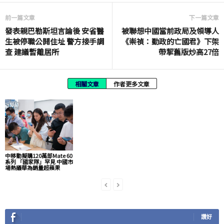
前一篇文章
下一篇文章
發表親巴勒斯坦言論後 安省醫
被聯想中國當前政局及領導人
生被停職公開住址 警方接手調
《崇禎：勤政的亡國君》下架
查 建議暫離居所
帶挈舊版炒高27倍
相關文章
作者更多文章
中移動擬購120萬部Mate 60
系列 「國家隊」罕見 中國市
場熱議華為銷量超蘋果
讚好